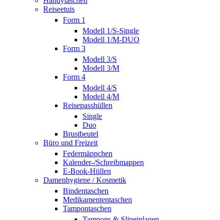
Handytaschen
Reiseetuis
Form 1
Modell 1/S-Single
Modell 1/M-DUO
Form 3
Modell 3/S
Modell 3/M
Form 4
Modell 4/S
Modell 4/M
Reisepasshüllen
Single
Duo
Brustbeutel
Büro und Freizeit
Federmäppchen
Kalender-/Schreibmappen
E-Book-Hüllen
Damenhygiene / Kosmetik
Bindentaschen
Medikamententaschen
Tampontaschen
Tampons & Slipeinlagen