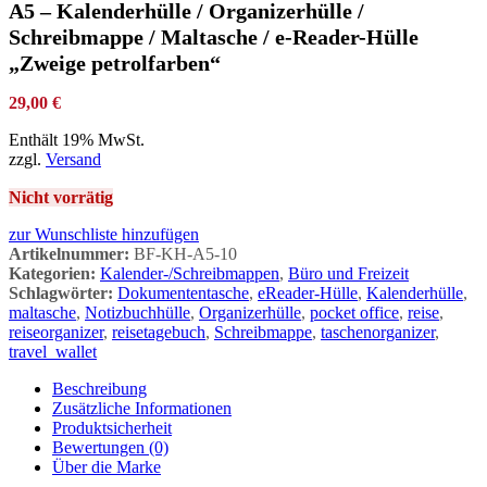
A5 – Kalenderhülle / Organizerhülle /
Schreibmappe / Maltasche / e-Reader-Hülle
„Zweige petrolfarben“
29,00
€
Enthält 19% MwSt.
zzgl.
Versand
Nicht vorrätig
zur Wunschliste hinzufügen
Artikelnummer:
BF-KH-A5-10
Kategorien:
Kalender-/Schreibmappen
,
Büro und Freizeit
Schlagwörter:
Dokumententasche
,
eReader-Hülle
,
Kalenderhülle
,
maltasche
,
Notizbuchhülle
,
Organizerhülle
,
pocket office
,
reise
,
reiseorganizer
,
reisetagebuch
,
Schreibmappe
,
taschenorganizer
,
travel_wallet
Beschreibung
Zusätzliche Informationen
Produktsicherheit
Bewertungen (0)
Über die Marke