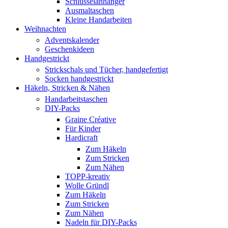
Schlüsselanhänger
Ausmaltaschen
Kleine Handarbeiten
Weihnachten
Adventskalender
Geschenkideen
Handgestrickt
Strickschals und Tücher, handgefertigt
Socken handgestrickt
Häkeln, Stricken & Nähen
Handarbeitstaschen
DIY-Packs
Graine Créative
Für Kinder
Hardicraft
Zum Häkeln
Zum Stricken
Zum Nähen
TOPP-kreativ
Wolle Gründl
Zum Häkeln
Zum Stricken
Zum Nähen
Nadeln für DIY-Packs