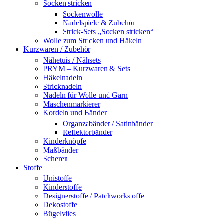
Socken stricken
Sockenwolle
Nadelspiele & Zubehör
Strick-Sets „Socken stricken“
Wolle zum Stricken und Häkeln
Kurzwaren / Zubehör
Nähetuis / Nähsets
PRYM – Kurzwaren & Sets
Häkelnadeln
Stricknadeln
Nadeln für Wolle und Garn
Maschenmarkierer
Kordeln und Bänder
Organzabänder / Satinbänder
Reflektorbänder
Kinderknöpfe
Maßbänder
Scheren
Stoffe
Unistoffe
Kinderstoffe
Designerstoffe / Patchworkstoffe
Dekostoffe
Bügelvlies