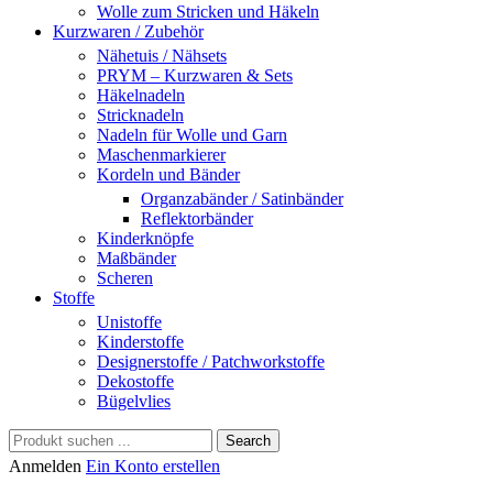
Wolle zum Stricken und Häkeln
Kurzwaren / Zubehör
Nähetuis / Nähsets
PRYM – Kurzwaren & Sets
Häkelnadeln
Stricknadeln
Nadeln für Wolle und Garn
Maschenmarkierer
Kordeln und Bänder
Organzabänder / Satinbänder
Reflektorbänder
Kinderknöpfe
Maßbänder
Scheren
Stoffe
Unistoffe
Kinderstoffe
Designerstoffe / Patchworkstoffe
Dekostoffe
Bügelvlies
Search
Anmelden
Ein Konto erstellen