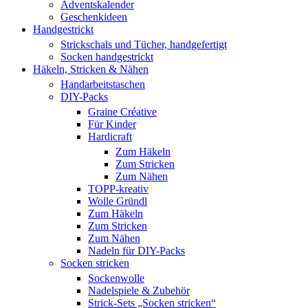
Adventskalender
Geschenkideen
Handgestrickt
Strickschals und Tücher, handgefertigt
Socken handgestrickt
Häkeln, Stricken & Nähen
Handarbeitstaschen
DIY-Packs
Graine Créative
Für Kinder
Hardicraft
Zum Häkeln
Zum Stricken
Zum Nähen
TOPP-kreativ
Wolle Gründl
Zum Häkeln
Zum Stricken
Zum Nähen
Nadeln für DIY-Packs
Socken stricken
Sockenwolle
Nadelspiele & Zubehör
Strick-Sets „Socken stricken“