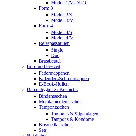
Modell 1/M-DUO
Form 3
Modell 3/S
Modell 3/M
Form 4
Modell 4/S
Modell 4/M
Reisepasshüllen
Single
Duo
Brustbeutel
Büro und Freizeit
Federmäppchen
Kalender-/Schreibmappen
E-Book-Hüllen
Damenhygiene / Kosmetik
Bindentaschen
Medikamententaschen
Tampontaschen
Tampons & Slipeinlagen
Tampons & Kondome
Kosmetiktaschen
Sets
Nützliches