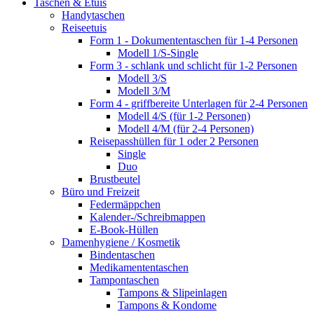
Taschen & Etuis
Handytaschen
Reiseetuis
Form 1 - Dokumententaschen für 1-4 Personen
Modell 1/S-Single
Form 3 - schlank und schlicht für 1-2 Personen
Modell 3/S
Modell 3/M
Form 4 - griffbereite Unterlagen für 2-4 Personen
Modell 4/S (für 1-2 Personen)
Modell 4/M (für 2-4 Personen)
Reisepasshüllen für 1 oder 2 Personen
Single
Duo
Brustbeutel
Büro und Freizeit
Federmäppchen
Kalender-/Schreibmappen
E-Book-Hüllen
Damenhygiene / Kosmetik
Bindentaschen
Medikamententaschen
Tampontaschen
Tampons & Slipeinlagen
Tampons & Kondome