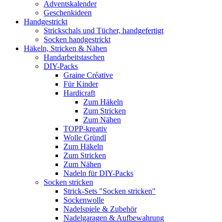
Adventskalender
Geschenkideen
Handgestrickt
Strickschals und Tücher, handgefertigt
Socken handgestrickt
Häkeln, Stricken & Nähen
Handarbeitstaschen
DIY-Packs
Graine Créative
Für Kinder
Hardicraft
Zum Häkeln
Zum Stricken
Zum Nähen
TOPP-kreativ
Wolle Gründl
Zum Häkeln
Zum Stricken
Zum Nähen
Nadeln für DIY-Packs
Socken stricken
Strick-Sets "Socken stricken"
Sockenwolle
Nadelspiele & Zubehör
Nadelgaragen & Aufbewahrung