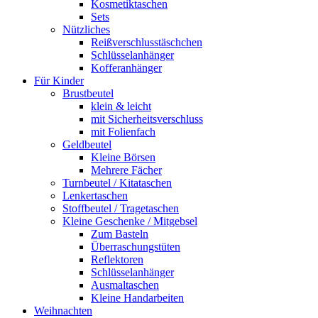
Kosmetiktaschen
Sets
Nützliches
Reißverschlusstäschchen
Schlüsselanhänger
Kofferanhänger
Für Kinder
Brustbeutel
klein & leicht
mit Sicherheitsverschluss
mit Folienfach
Geldbeutel
Kleine Börsen
Mehrere Fächer
Turnbeutel / Kitataschen
Lenkertaschen
Stoffbeutel / Tragetaschen
Kleine Geschenke / Mitgebsel
Zum Basteln
Überraschungstüten
Reflektoren
Schlüsselanhänger
Ausmaltaschen
Kleine Handarbeiten
Weihnachten