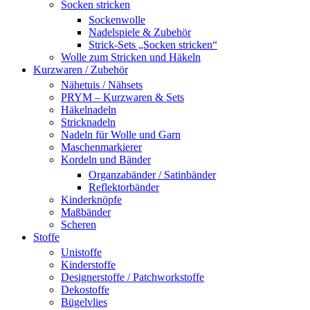
Socken stricken
Sockenwolle
Nadelspiele & Zubehör
Strick-Sets „Socken stricken“
Wolle zum Stricken und Häkeln
Kurzwaren / Zubehör
Nähetuis / Nähsets
PRYM – Kurzwaren & Sets
Häkelnadeln
Stricknadeln
Nadeln für Wolle und Garn
Maschenmarkierer
Kordeln und Bänder
Organzabänder / Satinbänder
Reflektorbänder
Kinderknöpfe
Maßbänder
Scheren
Stoffe
Unistoffe
Kinderstoffe
Designerstoffe / Patchworkstoffe
Dekostoffe
Bügelvlies