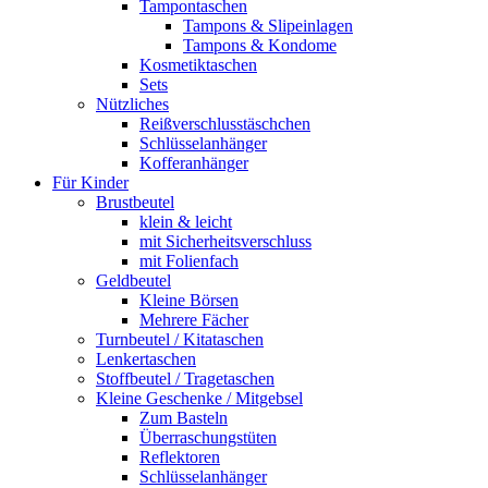
Tampontaschen
Tampons & Slipeinlagen
Tampons & Kondome
Kosmetiktaschen
Sets
Nützliches
Reißverschlusstäschchen
Schlüsselanhänger
Kofferanhänger
Für Kinder
Brustbeutel
klein & leicht
mit Sicherheitsverschluss
mit Folienfach
Geldbeutel
Kleine Börsen
Mehrere Fächer
Turnbeutel / Kitataschen
Lenkertaschen
Stoffbeutel / Tragetaschen
Kleine Geschenke / Mitgebsel
Zum Basteln
Überraschungstüten
Reflektoren
Schlüsselanhänger