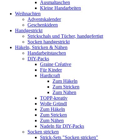
Ausmaltaschen
Kleine Handarbeiten
Weihnachten
Adventskalender
Geschenkideen
Handgestrickt
Strickschals und Tücher, handgefertigt
Socken handgestrickt
Häkeln, Stricken & Nähen
Handarbeitstaschen
DIY-Packs
Graine Créative
Für Kinder
Hardicraft
Zum Häkeln
Zum Stricken
Zum Nähen
TOPP-kreativ
Wolle Gründl
Zum Häkeln
Zum Stricken
Zum Nähen
Nadeln für DIY-Packs
Socken stricken
Strick-Sets "Socken stricken"