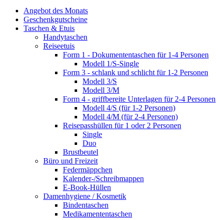
Angebot des Monats
Geschenkgutscheine
Taschen & Etuis
Handytaschen
Reiseetuis
Form 1 - Dokumententaschen für 1-4 Personen
Modell 1/S-Single
Form 3 - schlank und schlicht für 1-2 Personen
Modell 3/S
Modell 3/M
Form 4 - griffbereite Unterlagen für 2-4 Personen
Modell 4/S (für 1-2 Personen)
Modell 4/M (für 2-4 Personen)
Reisepasshüllen für 1 oder 2 Personen
Single
Duo
Brustbeutel
Büro und Freizeit
Federmäppchen
Kalender-/Schreibmappen
E-Book-Hüllen
Damenhygiene / Kosmetik
Bindentaschen
Medikamententaschen