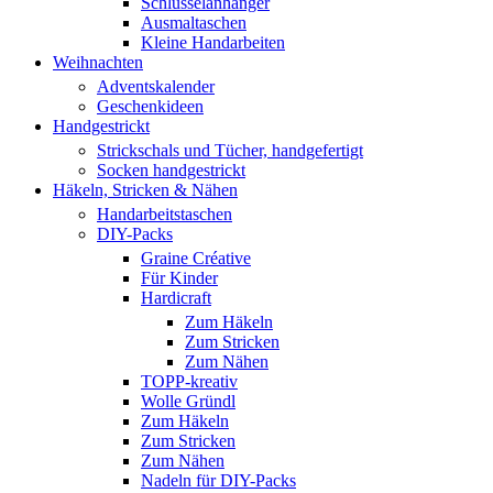
Schlüsselanhänger
Ausmaltaschen
Kleine Handarbeiten
Weihnachten
Adventskalender
Geschenkideen
Handgestrickt
Strickschals und Tücher, handgefertigt
Socken handgestrickt
Häkeln, Stricken & Nähen
Handarbeitstaschen
DIY-Packs
Graine Créative
Für Kinder
Hardicraft
Zum Häkeln
Zum Stricken
Zum Nähen
TOPP-kreativ
Wolle Gründl
Zum Häkeln
Zum Stricken
Zum Nähen
Nadeln für DIY-Packs