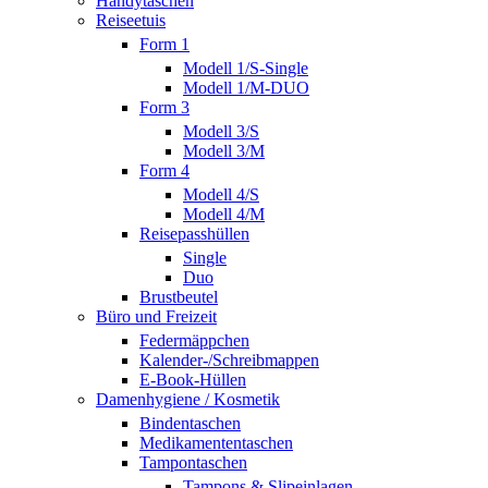
Handytaschen
Reiseetuis
Form 1
Modell 1/S-Single
Modell 1/M-DUO
Form 3
Modell 3/S
Modell 3/M
Form 4
Modell 4/S
Modell 4/M
Reisepasshüllen
Single
Duo
Brustbeutel
Büro und Freizeit
Federmäppchen
Kalender-/Schreibmappen
E-Book-Hüllen
Damenhygiene / Kosmetik
Bindentaschen
Medikamententaschen
Tampontaschen
Tampons & Slipeinlagen