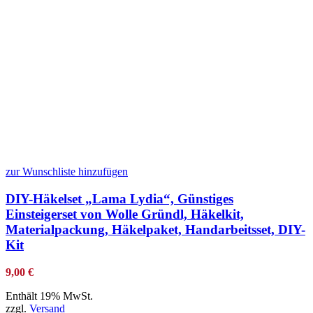
zur Wunschliste hinzufügen
DIY-Häkelset „Lama Lydia“, Günstiges
Einsteigerset von Wolle Gründl, Häkelkit,
Materialpackung, Häkelpaket, Handarbeitsset, DIY-
Kit
9,00
€
Enthält 19% MwSt.
zzgl.
Versand