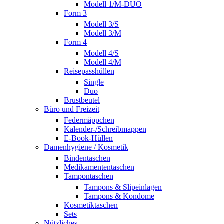
Modell 1/M-DUO
Form 3
Modell 3/S
Modell 3/M
Form 4
Modell 4/S
Modell 4/M
Reisepasshüllen
Single
Duo
Brustbeutel
Büro und Freizeit
Federmäppchen
Kalender-/Schreibmappen
E-Book-Hüllen
Damenhygiene / Kosmetik
Bindentaschen
Medikamententaschen
Tampontaschen
Tampons & Slipeinlagen
Tampons & Kondome
Kosmetiktaschen
Sets
Nützliches