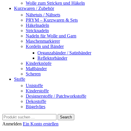
Wolle zum Stricken und Häkeln
Kurzwaren / Zubehör
Nähetuis / Nähsets
PRYM – Kurzwaren & Sets
Häkelnadeln
Stricknadeln
Nadeln für Wolle und Garn
Maschenmarkierer
Kordeln und Bänder
Organzabänder / Satinbänder
Reflektorbänder
Kinderknöpfe
Maßbänder
Scheren
Stoffe
Unistoffe
Kinderstoffe
Designerstoffe / Patchworkstoffe
Dekostoffe
Bügelvlies
Search
Anmelden
Ein Konto erstellen