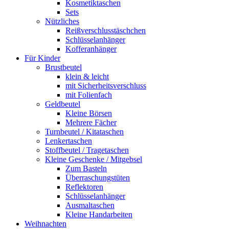
Kosmetiktaschen
Sets
Nützliches
Reißverschlusstäschchen
Schlüsselanhänger
Kofferanhänger
Für Kinder
Brustbeutel
klein & leicht
mit Sicherheitsverschluss
mit Folienfach
Geldbeutel
Kleine Börsen
Mehrere Fächer
Turnbeutel / Kitataschen
Lenkertaschen
Stoffbeutel / Tragetaschen
Kleine Geschenke / Mitgebsel
Zum Basteln
Überraschungstüten
Reflektoren
Schlüsselanhänger
Ausmaltaschen
Kleine Handarbeiten
Weihnachten