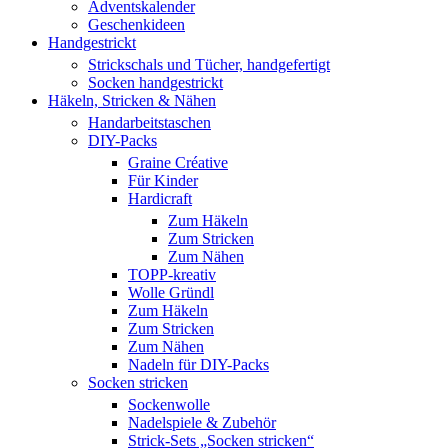
Adventskalender
Geschenkideen
Handgestrickt
Strickschals und Tücher, handgefertigt
Socken handgestrickt
Häkeln, Stricken & Nähen
Handarbeitstaschen
DIY-Packs
Graine Créative
Für Kinder
Hardicraft
Zum Häkeln
Zum Stricken
Zum Nähen
TOPP-kreativ
Wolle Gründl
Zum Häkeln
Zum Stricken
Zum Nähen
Nadeln für DIY-Packs
Socken stricken
Sockenwolle
Nadelspiele & Zubehör
Strick-Sets „Socken stricken“