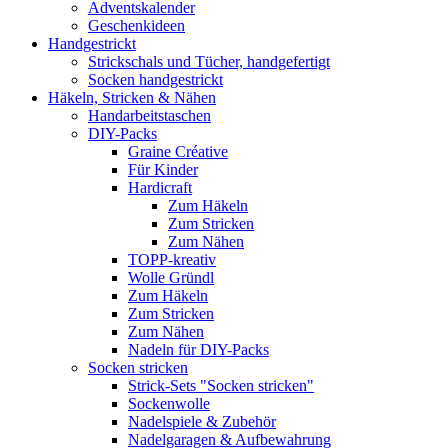
Adventskalender
Geschenkideen
Handgestrickt
Strickschals und Tücher, handgefertigt
Socken handgestrickt
Häkeln, Stricken & Nähen
Handarbeitstaschen
DIY-Packs
Graine Créative
Für Kinder
Hardicraft
Zum Häkeln
Zum Stricken
Zum Nähen
TOPP-kreativ
Wolle Gründl
Zum Häkeln
Zum Stricken
Zum Nähen
Nadeln für DIY-Packs
Socken stricken
Strick-Sets "Socken stricken"
Sockenwolle
Nadelspiele & Zubehör
Nadelgaragen & Aufbewahrung