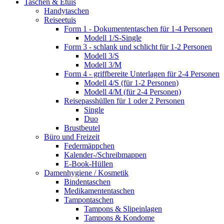
Taschen & Etuis
Handytaschen
Reiseetuis
Form 1 - Dokumententaschen für 1-4 Personen
Modell 1/S-Single
Form 3 - schlank und schlicht für 1-2 Personen
Modell 3/S
Modell 3/M
Form 4 - griffbereite Unterlagen für 2-4 Personen
Modell 4/S (für 1-2 Personen)
Modell 4/M (für 2-4 Personen)
Reisepasshüllen für 1 oder 2 Personen
Single
Duo
Brustbeutel
Büro und Freizeit
Federmäppchen
Kalender-/Schreibmappen
E-Book-Hüllen
Damenhygiene / Kosmetik
Bindentaschen
Medikamententaschen
Tampontaschen
Tampons & Slipeinlagen
Tampons & Kondome