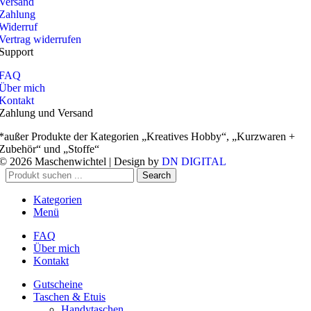
Versand
Zahlung
Widerruf
Vertrag widerrufen
Support
FAQ
Über mich
Kontakt
Zahlung und Versand
*außer Produkte der Kategorien „Kreatives Hobby“, „Kurzwaren +
Zubehör“ und „Stoffe“
© 2026 Maschenwichtel | Design by
DN DIGITAL
Search
Kategorien
Menü
FAQ
Über mich
Kontakt
Gutscheine
Taschen & Etuis
Handytaschen