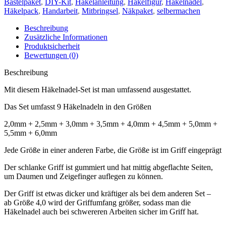
Bastelpaket
,
DIY-Kit
,
Häkelanleitung
,
Häkelfigur
,
Häkelnadel
,
Häkelpack
,
Handarbeit
,
Mitbringsel
,
Näkpaket
,
selbermachen
Beschreibung
Zusätzliche Informationen
Produktsicherheit
Bewertungen (0)
Beschreibung
Mit diesem Häkelnadel-Set ist man umfassend ausgestattet.
Das Set umfasst 9 Häkelnadeln in den Größen
2,0mm + 2,5mm + 3,0mm + 3,5mm + 4,0mm + 4,5mm + 5,0mm +
5,5mm + 6,0mm
Jede Größe in einer anderen Farbe, die Größe ist im Griff eingeprägt
Der schlanke Griff ist gummiert und hat mittig abgeflachte Seiten,
um Daumen und Zeigefinger auflegen zu können.
Der Griff ist etwas dicker und kräftiger als bei dem anderen Set –
ab Größe 4,0 wird der Griffumfang größer, sodass man die
Häkelnadel auch bei schwereren Arbeiten sicher im Griff hat.