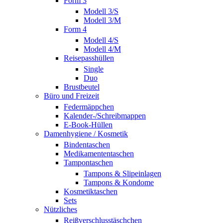
Form 3
Modell 3/S
Modell 3/M
Form 4
Modell 4/S
Modell 4/M
Reisepasshüllen
Single
Duo
Brustbeutel
Büro und Freizeit
Federmäppchen
Kalender-/Schreibmappen
E-Book-Hüllen
Damenhygiene / Kosmetik
Bindentaschen
Medikamententaschen
Tampontaschen
Tampons & Slipeinlagen
Tampons & Kondome
Kosmetiktaschen
Sets
Nützliches
Reißverschlusstäschchen