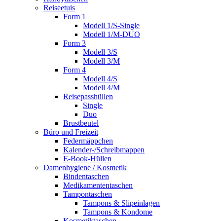
Reiseetuis
Form 1
Modell 1/S-Single
Modell 1/M-DUO
Form 3
Modell 3/S
Modell 3/M
Form 4
Modell 4/S
Modell 4/M
Reisepasshüllen
Single
Duo
Brustbeutel
Büro und Freizeit
Federmäppchen
Kalender-/Schreibmappen
E-Book-Hüllen
Damenhygiene / Kosmetik
Bindentaschen
Medikamententaschen
Tampontaschen
Tampons & Slipeinlagen
Tampons & Kondome
Kosmetiktaschen