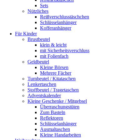
Sets
Nützliches
Reißverschlusstäschchen
Schlüsselanhänger
Kofferanhänger
Für Kinder
Brustbeutel
klein & leicht
mit Sicherheitsverschluss
mit Folienfach
Geldbeutel
Kleine Börsen
Mehrere Fächer
Turnbeutel / Kitataschen
Lenkertaschen
Stoffbeutel / Tragetaschen
Adventskalender
Kleine Geschenke / Mitgebsel
Überraschungstüten
Zum Basteln
Reflektoren
Schlüsselanhänger
Ausmaltaschen
Kleine Handarbeiten