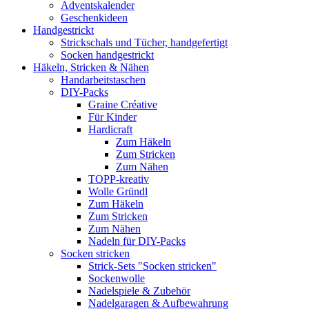
Adventskalender
Geschenkideen
Handgestrickt
Strickschals und Tücher, handgefertigt
Socken handgestrickt
Häkeln, Stricken & Nähen
Handarbeitstaschen
DIY-Packs
Graine Créative
Für Kinder
Hardicraft
Zum Häkeln
Zum Stricken
Zum Nähen
TOPP-kreativ
Wolle Gründl
Zum Häkeln
Zum Stricken
Zum Nähen
Nadeln für DIY-Packs
Socken stricken
Strick-Sets "Socken stricken"
Sockenwolle
Nadelspiele & Zubehör
Nadelgaragen & Aufbewahrung