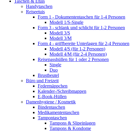
Taschen & Etuis
Handytaschen
Reiseetuis
Form 1 - Dokumententaschen für 1-4 Personen
Modell 1/S-Single
Form 3 - schlank und schlicht für 1-2 Personen
Modell 3/S
Modell 3/M
Form 4 - griffbereite Unterlagen für 2-4 Personen
Modell 4/S (für 1-2 Personen)
Modell 4/M (für 2-4 Personen)
Reisepasshüllen für 1 oder 2 Personen
Single
Duo
Brustbeutel
Büro und Freizeit
Federmäppchen
Kalender-/Schreibmappen
E-Book-Hüllen
Damenhygiene / Kosmetik
Bindentaschen
Medikamententaschen
Tampontaschen
Tampons & Slipeinlagen
Tampons & Kondome