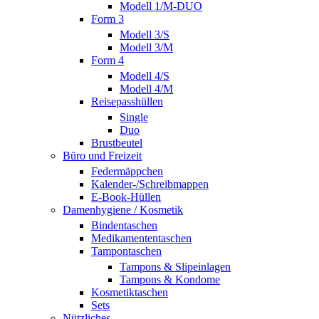
Modell 1/M-DUO
Form 3
Modell 3/S
Modell 3/M
Form 4
Modell 4/S
Modell 4/M
Reisepasshüllen
Single
Duo
Brustbeutel
Büro und Freizeit
Federmäppchen
Kalender-/Schreibmappen
E-Book-Hüllen
Damenhygiene / Kosmetik
Bindentaschen
Medikamententaschen
Tampontaschen
Tampons & Slipeinlagen
Tampons & Kondome
Kosmetiktaschen
Sets
Nützliches