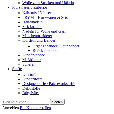
Wolle zum Stricken und Häkeln
Kurzwaren / Zubehör
Nähetuis / Nähsets
PRYM – Kurzwaren & Sets
Häkelnadeln
Stricknadeln
Nadeln für Wolle und Garn
Maschenmarkierer
Kordeln und Bänder
Organzabänder / Satinbänder
Reflektorbänder
Kinderknöpfe
Maßbänder
Scheren
Stoffe
Unistoffe
Kinderstoffe
Designerstoffe / Patchworkstoffe
Dekostoffe
Bügelvlies
Search
Anmelden
Ein Konto erstellen