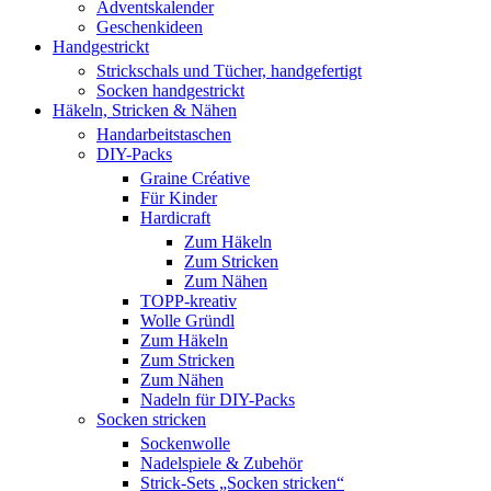
Adventskalender
Geschenkideen
Handgestrickt
Strickschals und Tücher, handgefertigt
Socken handgestrickt
Häkeln, Stricken & Nähen
Handarbeitstaschen
DIY-Packs
Graine Créative
Für Kinder
Hardicraft
Zum Häkeln
Zum Stricken
Zum Nähen
TOPP-kreativ
Wolle Gründl
Zum Häkeln
Zum Stricken
Zum Nähen
Nadeln für DIY-Packs
Socken stricken
Sockenwolle
Nadelspiele & Zubehör
Strick-Sets „Socken stricken“