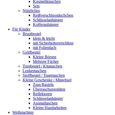
Kosmetiktaschen
Sets
Nützliches
Reißverschlusstäschchen
Schlüsselanhänger
Kofferanhänger
Für Kinder
Brustbeutel
klein & leicht
mit Sicherheitsverschluss
mit Folienfach
Geldbeutel
Kleine Börsen
Mehrere Fächer
Turnbeutel / Kitataschen
Lenkertaschen
Stoffbeutel / Tragetaschen
Kleine Geschenke / Mitgebsel
Zum Basteln
Überraschungstüten
Reflektoren
Schlüsselanhänger
Ausmaltaschen
Kleine Handarbeiten
Weihnachten