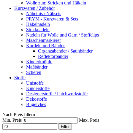
Wolle zum Stricken und Häkeln
Kurzwaren / Zubehör
Nähetuis / Nähsets
PRYM - Kurzwaren & Sets
Häkelnadeln
Stricknadeln
Nadeln für Wolle und Garn / Stoffclips
Maschenmarkierer
Kordeln und Bänder
Organzabänder / Satinbänder
Reflektorbänder
Kinderknöpfe
Maßbänder
Scheren
Stoffe
Unistoffe
Kinderstoffe
Designerstoffe / Patchworkstoffe
Dekostoffe
Bügelvlies
Nach Preis filtern
Min. Preis
Max. Preis
Filter