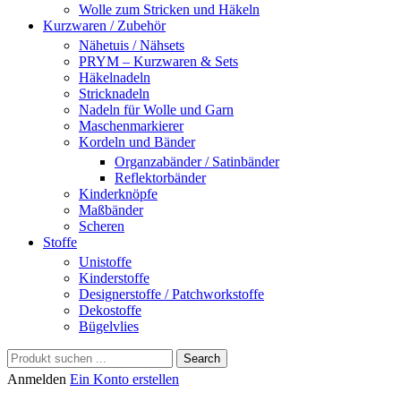
Wolle zum Stricken und Häkeln
Kurzwaren / Zubehör
Nähetuis / Nähsets
PRYM – Kurzwaren & Sets
Häkelnadeln
Stricknadeln
Nadeln für Wolle und Garn
Maschenmarkierer
Kordeln und Bänder
Organzabänder / Satinbänder
Reflektorbänder
Kinderknöpfe
Maßbänder
Scheren
Stoffe
Unistoffe
Kinderstoffe
Designerstoffe / Patchworkstoffe
Dekostoffe
Bügelvlies
Search
Anmelden
Ein Konto erstellen