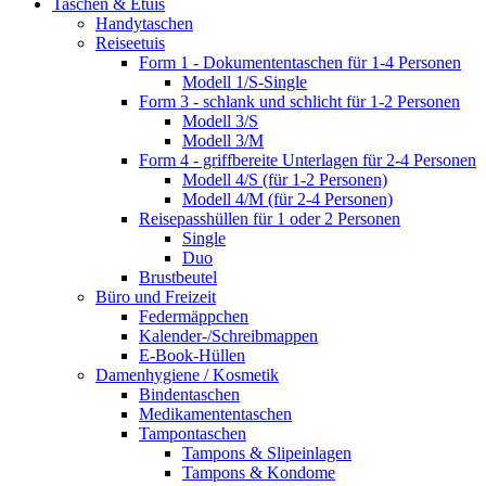
Taschen & Etuis
Handytaschen
Reiseetuis
Form 1 - Dokumententaschen für 1-4 Personen
Modell 1/S-Single
Form 3 - schlank und schlicht für 1-2 Personen
Modell 3/S
Modell 3/M
Form 4 - griffbereite Unterlagen für 2-4 Personen
Modell 4/S (für 1-2 Personen)
Modell 4/M (für 2-4 Personen)
Reisepasshüllen für 1 oder 2 Personen
Single
Duo
Brustbeutel
Büro und Freizeit
Federmäppchen
Kalender-/Schreibmappen
E-Book-Hüllen
Damenhygiene / Kosmetik
Bindentaschen
Medikamententaschen
Tampontaschen
Tampons & Slipeinlagen
Tampons & Kondome