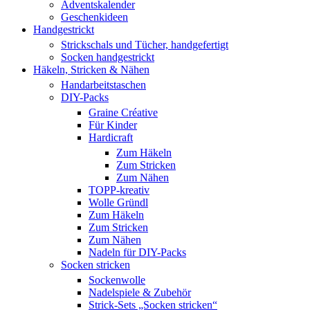
Adventskalender
Geschenkideen
Handgestrickt
Strickschals und Tücher, handgefertigt
Socken handgestrickt
Häkeln, Stricken & Nähen
Handarbeitstaschen
DIY-Packs
Graine Créative
Für Kinder
Hardicraft
Zum Häkeln
Zum Stricken
Zum Nähen
TOPP-kreativ
Wolle Gründl
Zum Häkeln
Zum Stricken
Zum Nähen
Nadeln für DIY-Packs
Socken stricken
Sockenwolle
Nadelspiele & Zubehör
Strick-Sets „Socken stricken“