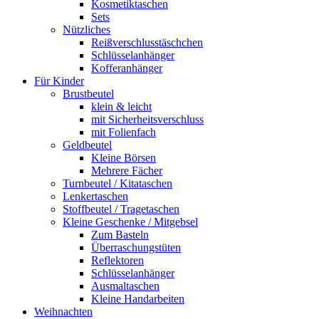
Kosmetiktaschen
Sets
Nützliches
Reißverschlusstäschchen
Schlüsselanhänger
Kofferanhänger
Für Kinder
Brustbeutel
klein & leicht
mit Sicherheitsverschluss
mit Folienfach
Geldbeutel
Kleine Börsen
Mehrere Fächer
Turnbeutel / Kitataschen
Lenkertaschen
Stoffbeutel / Tragetaschen
Kleine Geschenke / Mitgebsel
Zum Basteln
Überraschungstüten
Reflektoren
Schlüsselanhänger
Ausmaltaschen
Kleine Handarbeiten
Weihnachten