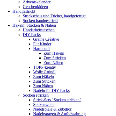
Adventskalender
Geschenkideen
Handgestrickt
Strickschals und Tücher, handgefertigt
Socken handgestrickt
Häkeln, Stricken & Nähen
Handarbeitstaschen
DIY-Packs
Graine Créative
Für Kinder
Hardicraft
Zum Häkeln
Zum Stricken
Zum Nähen
TOPP-kreativ
Wolle Gründl
Zum Häkeln
Zum Stricken
Zum Nähen
Nadeln für DIY-Packs
Socken stricken
Strick-Sets "Socken stricken"
Sockenwolle
Nadelspiele & Zubehör
Nadelgaragen & Aufbewahrung