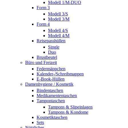
Modell 1/M-DUO
Form 3
Modell 3/S
Modell 3/M
Form 4
Modell 4/S
Modell 4/M
Reisepasshüllen
Single
Duo
Brustbeutel
Büro und Freizeit
Federmäppchen
Kalender-/Schreibmappen
E-Book-Hüllen
Damenhygiene / Kosmetik
Bindentaschen
Medikamententaschen
Tampontaschen
Tampons & Slipeinlagen
Tampons & Kondome
Kosmetiktaschen
Sets
Nützliches