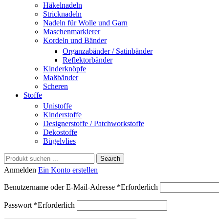
Häkelnadeln
Stricknadeln
Nadeln für Wolle und Garn
Maschenmarkierer
Kordeln und Bänder
Organzabänder / Satinbänder
Reflektorbänder
Kinderknöpfe
Maßbänder
Scheren
Stoffe
Unistoffe
Kinderstoffe
Designerstoffe / Patchworkstoffe
Dekostoffe
Bügelvlies
Search
Anmelden
Ein Konto erstellen
Benutzername oder E-Mail-Adresse
*
Erforderlich
Passwort
*
Erforderlich