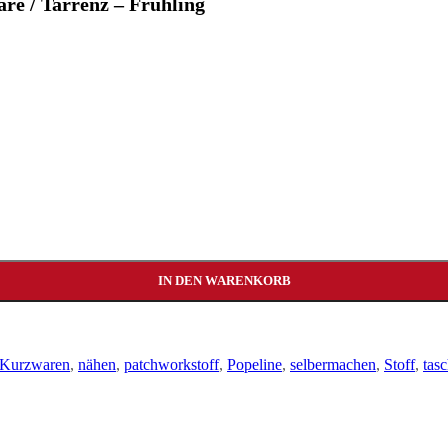
re / Tarrenz – Frühling
IN DEN WARENKORB
Kurzwaren
,
nähen
,
patchworkstoff
,
Popeline
,
selbermachen
,
Stoff
,
tasc