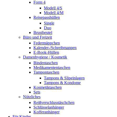
Form 4
Modell 4/S
Modell 4/M
Reisepasshüllen
Single
Duo
Brustbeutel
Büro und Freizeit
Federmäppchen
Kalender-/Schreibmappen
E-Book-Hüllen
Damenhygiene / Kosmetik
Bindentaschen
Medikamententaschen
Tampontaschen
Tampons & Slipeinlagen
Tampons & Kondome
Kosmetiktaschen
Sets
Nützliches
Reißverschlusstäschchen
Schlüsselanhänger
Kofferanhänger
Für Kinder