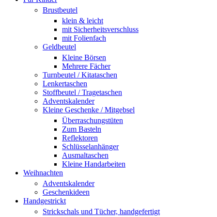
Brustbeutel
klein & leicht
mit Sicherheitsverschluss
mit Folienfach
Geldbeutel
Kleine Börsen
Mehrere Fächer
Turnbeutel / Kitataschen
Lenkertaschen
Stoffbeutel / Tragetaschen
Adventskalender
Kleine Geschenke / Mitgebsel
Überraschungstüten
Zum Basteln
Reflektoren
Schlüsselanhänger
Ausmaltaschen
Kleine Handarbeiten
Weihnachten
Adventskalender
Geschenkideen
Handgestrickt
Strickschals und Tücher, handgefertigt