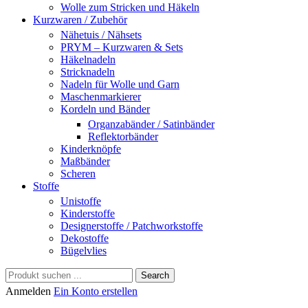
Wolle zum Stricken und Häkeln
Kurzwaren / Zubehör
Nähetuis / Nähsets
PRYM – Kurzwaren & Sets
Häkelnadeln
Stricknadeln
Nadeln für Wolle und Garn
Maschenmarkierer
Kordeln und Bänder
Organzabänder / Satinbänder
Reflektorbänder
Kinderknöpfe
Maßbänder
Scheren
Stoffe
Unistoffe
Kinderstoffe
Designerstoffe / Patchworkstoffe
Dekostoffe
Bügelvlies
Search
Anmelden
Ein Konto erstellen