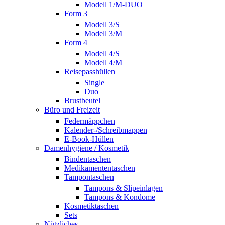
Modell 1/M-DUO
Form 3
Modell 3/S
Modell 3/M
Form 4
Modell 4/S
Modell 4/M
Reisepasshüllen
Single
Duo
Brustbeutel
Büro und Freizeit
Federmäppchen
Kalender-/Schreibmappen
E-Book-Hüllen
Damenhygiene / Kosmetik
Bindentaschen
Medikamententaschen
Tampontaschen
Tampons & Slipeinlagen
Tampons & Kondome
Kosmetiktaschen
Sets
Nützliches