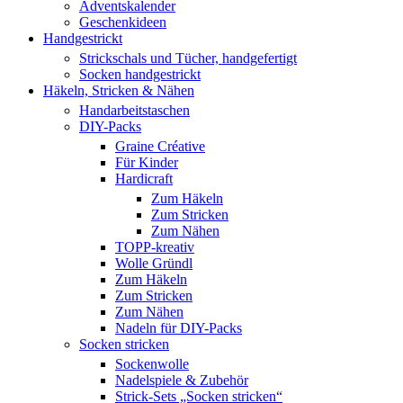
Adventskalender
Geschenkideen
Handgestrickt
Strickschals und Tücher, handgefertigt
Socken handgestrickt
Häkeln, Stricken & Nähen
Handarbeitstaschen
DIY-Packs
Graine Créative
Für Kinder
Hardicraft
Zum Häkeln
Zum Stricken
Zum Nähen
TOPP-kreativ
Wolle Gründl
Zum Häkeln
Zum Stricken
Zum Nähen
Nadeln für DIY-Packs
Socken stricken
Sockenwolle
Nadelspiele & Zubehör
Strick-Sets „Socken stricken“