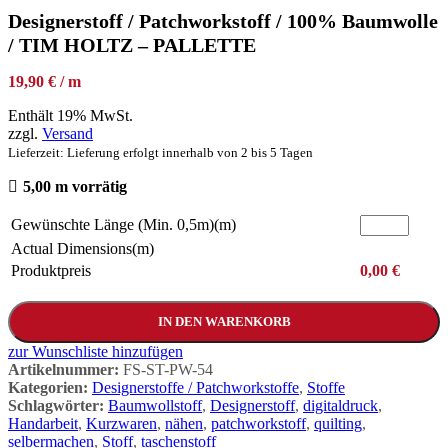
Designerstoff / Patchworkstoff / 100% Baumwolle
/ TIM HOLTZ – PALLETTE
19,90 € / m
Enthält 19% MwSt.
zzgl.
Versand
Lieferzeit: Lieferung erfolgt innerhalb von 2 bis 5 Tagen
5,00 m vorrätig
Gewünschte Länge (Min. 0,5m)(m)
Actual Dimensions(m)
Produktpreis
0,00
€
IN DEN WARENKORB
zur Wunschliste hinzufügen
Artikelnummer:
FS-ST-PW-54
Kategorien:
Designerstoffe / Patchworkstoffe
,
Stoffe
Schlagwörter:
Baumwollstoff
,
Designerstoff
,
digitaldruck
,
Handarbeit
,
Kurzwaren
,
nähen
,
patchworkstoff
,
quilting
,
selbermachen
,
Stoff
,
taschenstoff