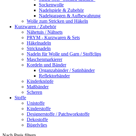
Sockenwolle
Nadelspiele & Zubehör
Nadelgaragen & Aufbewahrung
Wolle zum Stricken und Häkeln
Kurzwaren / Zubehör
Nähetuis / Nähsets
PRYM - Kurzwaren & Sets
Häkelnadeln
Stricknadeln
Nadeln für Wolle und Garn / Stoffclips
Maschenmarkierer
Kordeln und Bänder
Organzabänder / Satinbänder
Reflektorbänder
Kinderknöpfe
Maßbänder
Scheren
Stoffe
Unistoffe
Kinderstoffe
Designerstoffe / Patchworkstoffe
Dekostoffe
Bügelvlies
Nach Preis filtern