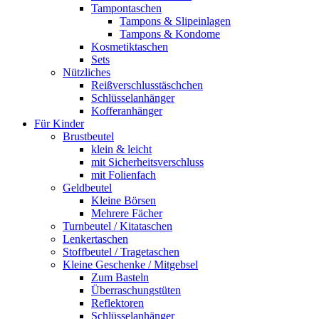
Tampontaschen
Tampons & Slipeinlagen
Tampons & Kondome
Kosmetiktaschen
Sets
Nützliches
Reißverschlusstäschchen
Schlüsselanhänger
Kofferanhänger
Für Kinder
Brustbeutel
klein & leicht
mit Sicherheitsverschluss
mit Folienfach
Geldbeutel
Kleine Börsen
Mehrere Fächer
Turnbeutel / Kitataschen
Lenkertaschen
Stoffbeutel / Tragetaschen
Kleine Geschenke / Mitgebsel
Zum Basteln
Überraschungstüten
Reflektoren
Schlüsselanhänger