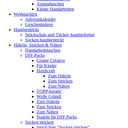
Ausmaltaschen
Kleine Handarbeiten
Weihnachten
Adventskalender
Geschenkideen
Handgestrickt
Strickschals und Tücher, handgefertigt
Socken handgestrickt
Häkeln, Stricken & Nähen
Handarbeitstaschen
DIY-Packs
Graine Créative
Für Kinder
Hardicraft
Zum Häkeln
Zum Stricken
Zum Nähen
TOPP-kreativ
Wolle Gründl
Zum Häkeln
Zum Stricken
Zum Nähen
Nadeln für DIY-Packs
Socken stricken
Strick-Sets "Socken stricken"