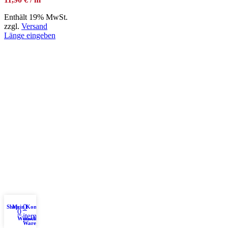
Enthält 19% MwSt.
zzgl.
Versand
Länge eingeben
0
Shop
Mein Konto
0
items
Wunschliste
Warenkorb