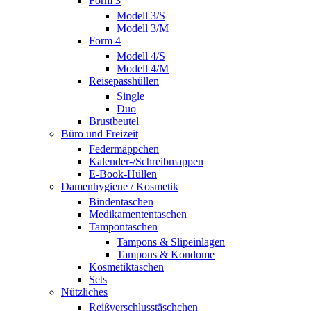
Form 3
Modell 3/S
Modell 3/M
Form 4
Modell 4/S
Modell 4/M
Reisepasshüllen
Single
Duo
Brustbeutel
Büro und Freizeit
Federmäppchen
Kalender-/Schreibmappen
E-Book-Hüllen
Damenhygiene / Kosmetik
Bindentaschen
Medikamententaschen
Tampontaschen
Tampons & Slipeinlagen
Tampons & Kondome
Kosmetiktaschen
Sets
Nützliches
Reißverschlusstäschchen