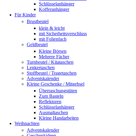
Schlüsselanhänger
Kofferanhänger
Für Kinder
Brustbeutel
klein & leicht
mit Sicherheitsverschluss
mit Folienfach
Geldbeutel
Kleine Börsen
Mehrere Fächer
Turnbeutel / Kitataschen
Lenkertaschen
Stoffbeutel / Tragetaschen
Adventskalender
Kleine Geschenke / Mitgebsel
Überraschungstüten
Zum Basteln
Reflektoren
Schlüsselanhänger
Ausmaltaschen
Kleine Handarbeiten
Weihnachten
Adventskalender
Geschenkideen