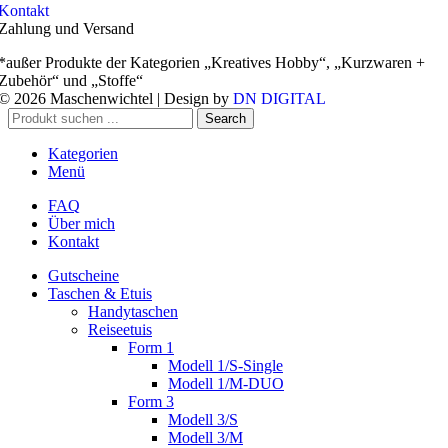
Kontakt
Zahlung und Versand
*außer Produkte der Kategorien „Kreatives Hobby“, „Kurzwaren +
Zubehör“ und „Stoffe“
© 2026 Maschenwichtel | Design by
DN DIGITAL
Search
Kategorien
Menü
FAQ
Über mich
Kontakt
Gutscheine
Taschen & Etuis
Handytaschen
Reiseetuis
Form 1
Modell 1/S-Single
Modell 1/M-DUO
Form 3
Modell 3/S
Modell 3/M