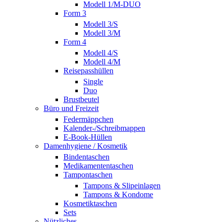
Modell 1/M-DUO
Form 3
Modell 3/S
Modell 3/M
Form 4
Modell 4/S
Modell 4/M
Reisepasshüllen
Single
Duo
Brustbeutel
Büro und Freizeit
Federmäppchen
Kalender-/Schreibmappen
E-Book-Hüllen
Damenhygiene / Kosmetik
Bindentaschen
Medikamententaschen
Tampontaschen
Tampons & Slipeinlagen
Tampons & Kondome
Kosmetiktaschen
Sets
Nützliches