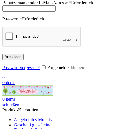
Benutzername oder E-Mail-Adresse
*
Erforderlich
Passwort
*
Erforderlich
Anmelden
Passwort vergessen?
Angemeldet bleiben
0
0
items
0
items
schließen
Produkt-Kategorien
Angebot des Monats
Geschenkgutscheine