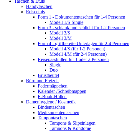
Taschen & Etuis
Handytaschen
Reiseetuis
Form 1 - Dokumententaschen für 1-4 Personen
Modell 1/S-Single
Form 3 - schlank und schlicht für 1-2 Personen
Modell 3/S
Modell 3/M
Form 4 - griffbereite Unterlagen für 2-4 Personen
Modell 4/S (für 1-2 Personen)
Modell 4/M (für 2-4 Personen)
Reisepasshüllen für 1 oder 2 Personen
Single
Duo
Brustbeutel
Büro und Freizeit
Federmäppchen
Kalender-/Schreibmappen
E-Book-Hüllen
Damenhygiene / Kosmetik
Bindentaschen
Medikamententaschen
Tampontaschen
Tampons & Slipeinlagen
Tampons & Kondome