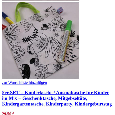
zur Wunschliste hinzufügen
5er-SET – Kindertasche / Ausmaltasche für Kinder
im Mix – Geschenktasche, Mitgebseltüte,
Kindergartentasche, Kinderparty, Kindergeburtstag
29,50
€