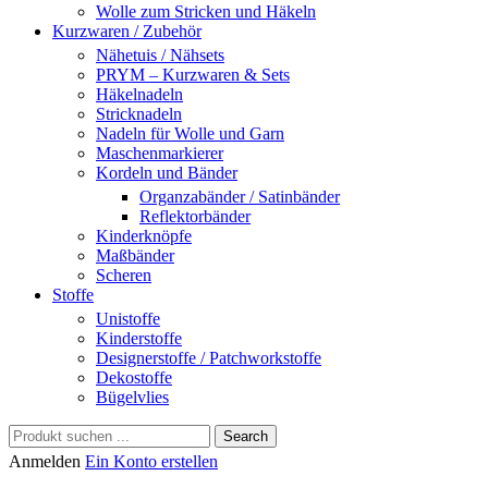
Wolle zum Stricken und Häkeln
Kurzwaren / Zubehör
Nähetuis / Nähsets
PRYM – Kurzwaren & Sets
Häkelnadeln
Stricknadeln
Nadeln für Wolle und Garn
Maschenmarkierer
Kordeln und Bänder
Organzabänder / Satinbänder
Reflektorbänder
Kinderknöpfe
Maßbänder
Scheren
Stoffe
Unistoffe
Kinderstoffe
Designerstoffe / Patchworkstoffe
Dekostoffe
Bügelvlies
Search
Anmelden
Ein Konto erstellen