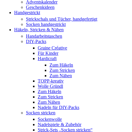
Adventskalender
Geschenkideen
Handgestrickt
Strickschals und Tücher, handgefertigt
Socken handgestrickt
Häkeln, Stricken & Nähen
Handarbeitstaschen
DIY-Packs
Graine Créative
Für Kinder
Hardicraft
Zum Häkeln
Zum Stricken
Zum Nähen
TOPP-kreativ
Wolle Gründl
Zum Häkeln
Zum Stricken
Zum Nähen
Nadeln für DIY-Packs
Socken stricken
Sockenwolle
Nadelspiele & Zubehör
Strick-Sets „Socken stricken“