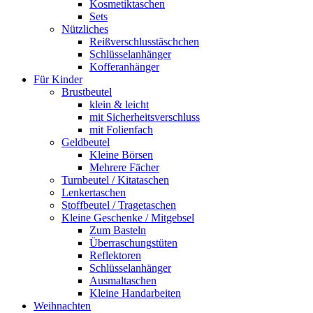
Kosmetiktaschen
Sets
Nützliches
Reißverschlusstäschchen
Schlüsselanhänger
Kofferanhänger
Für Kinder
Brustbeutel
klein & leicht
mit Sicherheitsverschluss
mit Folienfach
Geldbeutel
Kleine Börsen
Mehrere Fächer
Turnbeutel / Kitataschen
Lenkertaschen
Stoffbeutel / Tragetaschen
Kleine Geschenke / Mitgebsel
Zum Basteln
Überraschungstüten
Reflektoren
Schlüsselanhänger
Ausmaltaschen
Kleine Handarbeiten
Weihnachten