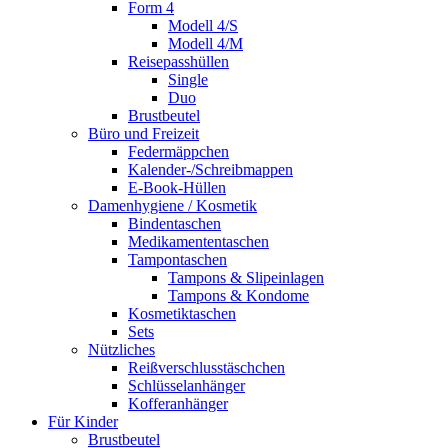
Form 4
Modell 4/S
Modell 4/M
Reisepasshüllen
Single
Duo
Brustbeutel
Büro und Freizeit
Federmäppchen
Kalender-/Schreibmappen
E-Book-Hüllen
Damenhygiene / Kosmetik
Bindentaschen
Medikamententaschen
Tampontaschen
Tampons & Slipeinlagen
Tampons & Kondome
Kosmetiktaschen
Sets
Nützliches
Reißverschlusstäschchen
Schlüsselanhänger
Kofferanhänger
Für Kinder
Brustbeutel