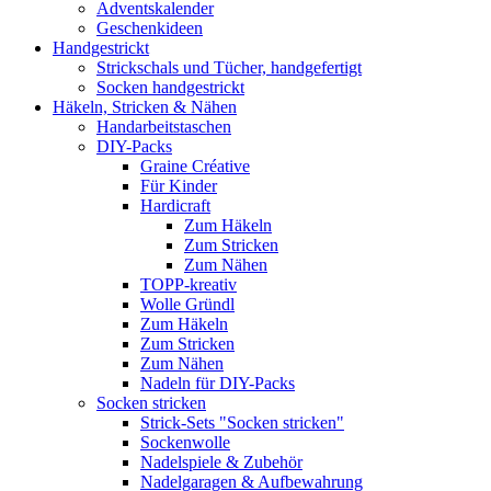
Adventskalender
Geschenkideen
Handgestrickt
Strickschals und Tücher, handgefertigt
Socken handgestrickt
Häkeln, Stricken & Nähen
Handarbeitstaschen
DIY-Packs
Graine Créative
Für Kinder
Hardicraft
Zum Häkeln
Zum Stricken
Zum Nähen
TOPP-kreativ
Wolle Gründl
Zum Häkeln
Zum Stricken
Zum Nähen
Nadeln für DIY-Packs
Socken stricken
Strick-Sets "Socken stricken"
Sockenwolle
Nadelspiele & Zubehör
Nadelgaragen & Aufbewahrung