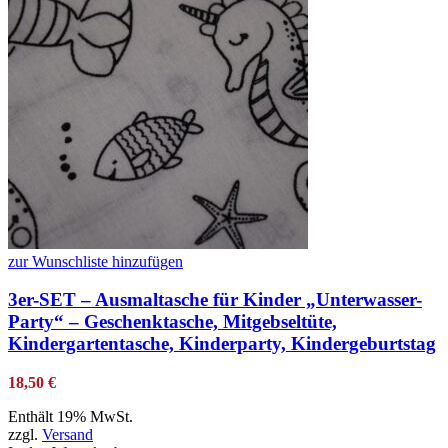
zur Wunschliste hinzufügen
3er-SET – Ausmaltasche für Kinder „Unterwasser-
Party“ – Geschenktasche, Mitgebseltüte,
Kindergartentasche, Kinderparty, Kindergeburtstag
18,50
€
Enthält 19% MwSt.
zzgl.
Versand