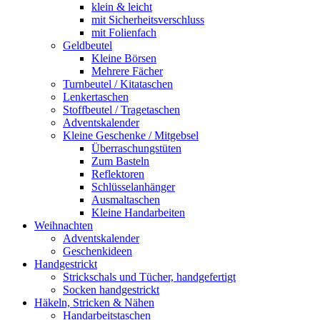
klein & leicht
mit Sicherheitsverschluss
mit Folienfach
Geldbeutel
Kleine Börsen
Mehrere Fächer
Turnbeutel / Kitataschen
Lenkertaschen
Stoffbeutel / Tragetaschen
Adventskalender
Kleine Geschenke / Mitgebsel
Überraschungstüten
Zum Basteln
Reflektoren
Schlüsselanhänger
Ausmaltaschen
Kleine Handarbeiten
Weihnachten
Adventskalender
Geschenkideen
Handgestrickt
Strickschals und Tücher, handgefertigt
Socken handgestrickt
Häkeln, Stricken & Nähen
Handarbeitstaschen