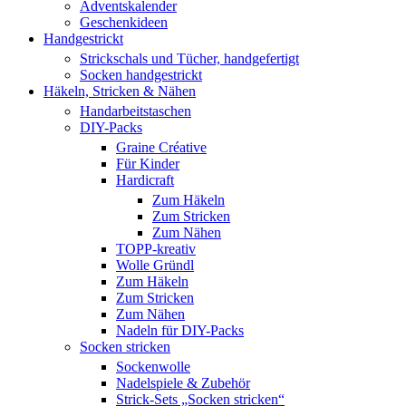
Adventskalender
Geschenkideen
Handgestrickt
Strickschals und Tücher, handgefertigt
Socken handgestrickt
Häkeln, Stricken & Nähen
Handarbeitstaschen
DIY-Packs
Graine Créative
Für Kinder
Hardicraft
Zum Häkeln
Zum Stricken
Zum Nähen
TOPP-kreativ
Wolle Gründl
Zum Häkeln
Zum Stricken
Zum Nähen
Nadeln für DIY-Packs
Socken stricken
Sockenwolle
Nadelspiele & Zubehör
Strick-Sets „Socken stricken“