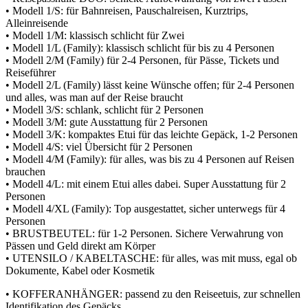
• Modell 1/S: für Bahnreisen, Pauschalreisen, Kurztrips,
Alleinreisende
• Modell 1/M: klassisch schlicht für Zwei
• Modell 1/L (Family): klassisch schlicht für bis zu 4 Personen
• Modell 2/M (Family) für 2-4 Personen, für Pässe, Tickets und
Reiseführer
• Modell 2/L (Family) lässt keine Wünsche offen; für 2-4 Personen
und alles, was man auf der Reise braucht
• Modell 3/S: schlank, schlicht für 2 Personen
• Modell 3/M: gute Ausstattung für 2 Personen
• Modell 3/K: kompaktes Etui für das leichte Gepäck, 1-2 Personen
• Modell 4/S: viel Übersicht für 2 Personen
• Modell 4/M (Family): für alles, was bis zu 4 Personen auf Reisen
brauchen
• Modell 4/L: mit einem Etui alles dabei. Super Ausstattung für 2
Personen
• Modell 4/XL (Family): Top ausgestattet, sicher unterwegs für 4
Personen
• BRUSTBEUTEL: für 1-2 Personen. Sichere Verwahrung von
Pässen und Geld direkt am Körper
• UTENSILO / KABELTASCHE: für alles, was mit muss, egal ob
Dokumente, Kabel oder Kosmetik
• KOFFERANHÄNGER: passend zu den Reiseetuis, zur schnellen
Identifikation des Gepäcks