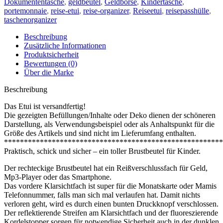
Dokumententasche
,
geldbeutel
,
Geldbörse
,
Kindertasche
,
portemonnaie
,
reise-etui
,
reise-organizer
,
Reiseetui
,
reisepasshülle
,
taschenorganizer
Beschreibung
Zusätzliche Informationen
Produktsicherheit
Bewertungen (0)
Über die Marke
Beschreibung
Das Etui ist versandfertig!
Die gezeigten Befüllungen/Inhalte oder Deko dienen der schöneren
Darstellung, als Verwendungsbeispiel oder als Anhaltspunkt für die
Größe des Artikels und sind nicht im Lieferumfang enthalten.
*******************************************************
Praktisch, schick und sicher – ein toller Brustbeutel für Kinder.
Der rechteckige Brustbeutel hat ein Reißverschlussfach für Geld,
Mp3-Player oder das Smartphone.
Das vordere Klarsichtfach ist super für die Monatskarte oder Mamis
Telefonnummer, falls man sich mal verlaufen hat. Damit nichts
verloren geht, wird es durch einen bunten Druckknopf verschlossen.
Der reflektierende Streifen am Klarsichtfach und der fluoreszierende
Kordelstopper sorgen für notwendige Sicherheit auch in der dunklen