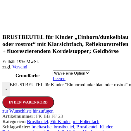
BRUSTBEUTEL für Kinder „Einhorn/dunkelblau
oder rostrot“ mit Klarsichtfach, Reflektorstreifen
+ fluoreszierendem Kordelstopper; Geldbörse
Enthält 19% MwSt.
zzgl.
Versand
Grundfarbe
Leeren
BRUSTBEUTEL für Kinder "Einhorn/dunkelblau oder rostrot" mit 
-
IN DEN WARENKORB
zur Wunschliste hinzufügen
Artikelnummer:
FK-BB-FF-23
Kategorien:
Brustbeutel
,
Für Kinder
,
mit Folienfach
Schlagwörter:
brieftasche
,
brustbeutel
,
Brustbeutel_Kinder
,