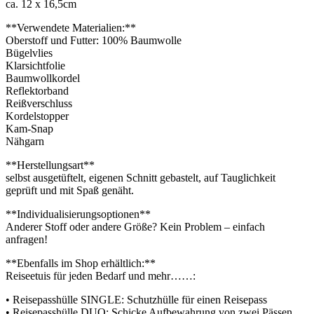
ca. 12 x 16,5cm
**Verwendete Materialien:**
Oberstoff und Futter: 100% Baumwolle
Bügelvlies
Klarsichtfolie
Baumwollkordel
Reflektorband
Reißverschluss
Kordelstopper
Kam-Snap
Nähgarn
**Herstellungsart**
selbst ausgetüftelt, eigenen Schnitt gebastelt, auf Tauglichkeit
geprüft und mit Spaß genäht.
**Individualisierungsoptionen**
Anderer Stoff oder andere Größe? Kein Problem – einfach
anfragen!
**Ebenfalls im Shop erhältlich:**
Reiseetuis für jeden Bedarf und mehr……:
• Reisepasshülle SINGLE: Schutzhülle für einen Reisepass
• Reisepasshülle DUO: Schicke Aufbewahrung von zwei Pässen