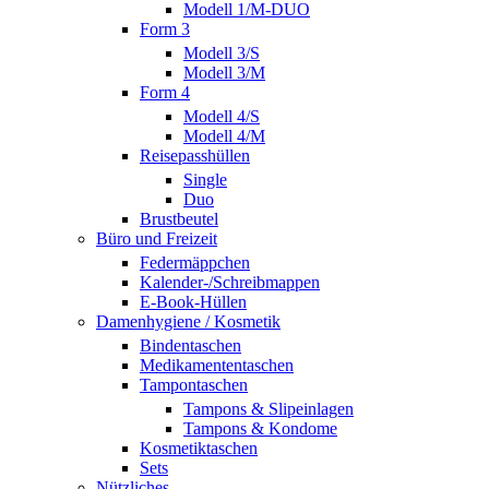
Modell 1/M-DUO
Form 3
Modell 3/S
Modell 3/M
Form 4
Modell 4/S
Modell 4/M
Reisepasshüllen
Single
Duo
Brustbeutel
Büro und Freizeit
Federmäppchen
Kalender-/Schreibmappen
E-Book-Hüllen
Damenhygiene / Kosmetik
Bindentaschen
Medikamententaschen
Tampontaschen
Tampons & Slipeinlagen
Tampons & Kondome
Kosmetiktaschen
Sets
Nützliches