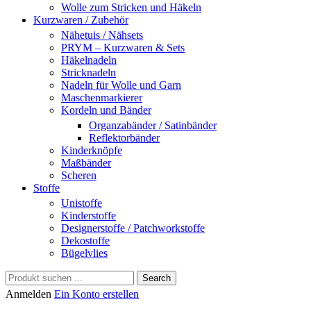
Wolle zum Stricken und Häkeln
Kurzwaren / Zubehör
Nähetuis / Nähsets
PRYM – Kurzwaren & Sets
Häkelnadeln
Stricknadeln
Nadeln für Wolle und Garn
Maschenmarkierer
Kordeln und Bänder
Organzabänder / Satinbänder
Reflektorbänder
Kinderknöpfe
Maßbänder
Scheren
Stoffe
Unistoffe
Kinderstoffe
Designerstoffe / Patchworkstoffe
Dekostoffe
Bügelvlies
Search
Anmelden
Ein Konto erstellen