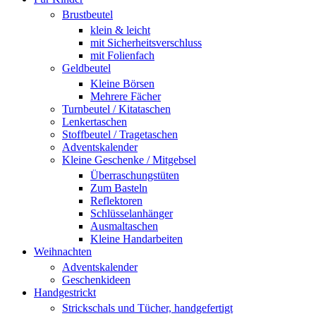
Brustbeutel
klein & leicht
mit Sicherheitsverschluss
mit Folienfach
Geldbeutel
Kleine Börsen
Mehrere Fächer
Turnbeutel / Kitataschen
Lenkertaschen
Stoffbeutel / Tragetaschen
Adventskalender
Kleine Geschenke / Mitgebsel
Überraschungstüten
Zum Basteln
Reflektoren
Schlüsselanhänger
Ausmaltaschen
Kleine Handarbeiten
Weihnachten
Adventskalender
Geschenkideen
Handgestrickt
Strickschals und Tücher, handgefertigt