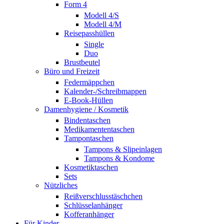
Form 4
Modell 4/S
Modell 4/M
Reisepasshüllen
Single
Duo
Brustbeutel
Büro und Freizeit
Federmäppchen
Kalender-/Schreibmappen
E-Book-Hüllen
Damenhygiene / Kosmetik
Bindentaschen
Medikamententaschen
Tampontaschen
Tampons & Slipeinlagen
Tampons & Kondome
Kosmetiktaschen
Sets
Nützliches
Reißverschlusstäschchen
Schlüsselanhänger
Kofferanhänger
Für Kinder