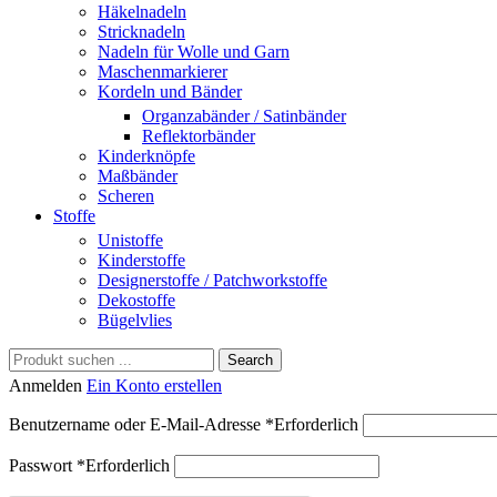
Häkelnadeln
Stricknadeln
Nadeln für Wolle und Garn
Maschenmarkierer
Kordeln und Bänder
Organzabänder / Satinbänder
Reflektorbänder
Kinderknöpfe
Maßbänder
Scheren
Stoffe
Unistoffe
Kinderstoffe
Designerstoffe / Patchworkstoffe
Dekostoffe
Bügelvlies
Search
Anmelden
Ein Konto erstellen
Benutzername oder E-Mail-Adresse
*
Erforderlich
Passwort
*
Erforderlich