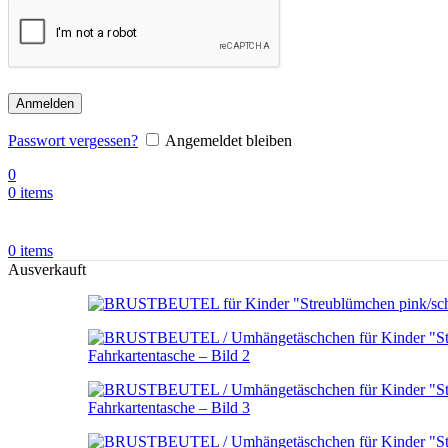
Anmelden
Passwort vergessen?
Angemeldet bleiben
0
0
items
0
items
Ausverkauft