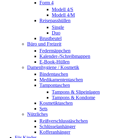
Form 4
Modell 4/S
Modell 4/M
Reisepasshüllen
Single
Duo
Brustbeutel
Büro und Freizeit
Federmäppchen
Kalender-/Schreibmappen
E-Book-Hüllen
Damenhygiene / Kosmetik
Bindentaschen
Medikamententaschen
Tampontaschen
Tampons & Slipeinlagen
Tampons & Kondome
Kosmetiktaschen
Sets
Nützliches
Reißverschlusstäschchen
Schlüsselanhänger
Kofferanhänger
Für Kinder