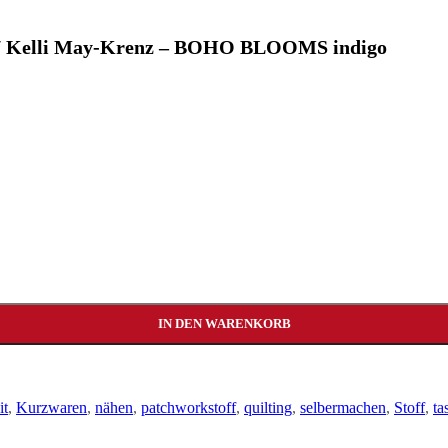
le / Kelli May-Krenz – BOHO BLOOMS indigo
IN DEN WARENKORB
it
,
Kurzwaren
,
nähen
,
patchworkstoff
,
quilting
,
selbermachen
,
Stoff
,
ta