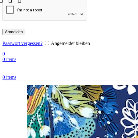
Anmelden
Passwort vergessen?
Angemeldet bleiben
0
0
items
0
items