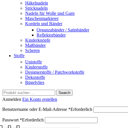
Häkelnadeln
Stricknadeln
Nadeln für Wolle und Garn
Maschenmarkierer
Kordeln und Bänder
Organzabänder / Satinbänder
Reflektorbänder
Kinderknöpfe
Maßbänder
Scheren
Stoffe
Unistoffe
Kinderstoffe
Designerstoffe / Patchworkstoffe
Dekostoffe
Bügelvlies
Search
Anmelden
Ein Konto erstellen
Benutzername oder E-Mail-Adresse
*
Erforderlich
Passwort
*
Erforderlich