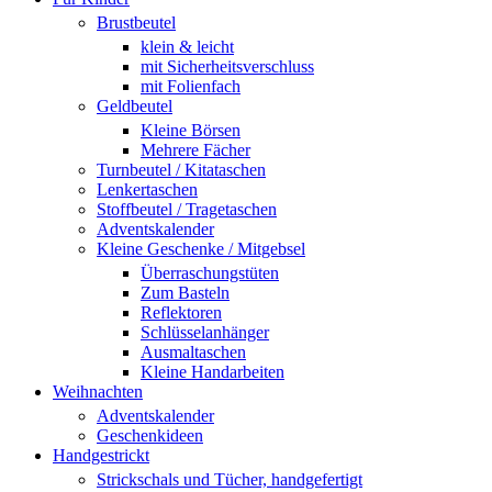
Brustbeutel
klein & leicht
mit Sicherheitsverschluss
mit Folienfach
Geldbeutel
Kleine Börsen
Mehrere Fächer
Turnbeutel / Kitataschen
Lenkertaschen
Stoffbeutel / Tragetaschen
Adventskalender
Kleine Geschenke / Mitgebsel
Überraschungstüten
Zum Basteln
Reflektoren
Schlüsselanhänger
Ausmaltaschen
Kleine Handarbeiten
Weihnachten
Adventskalender
Geschenkideen
Handgestrickt
Strickschals und Tücher, handgefertigt