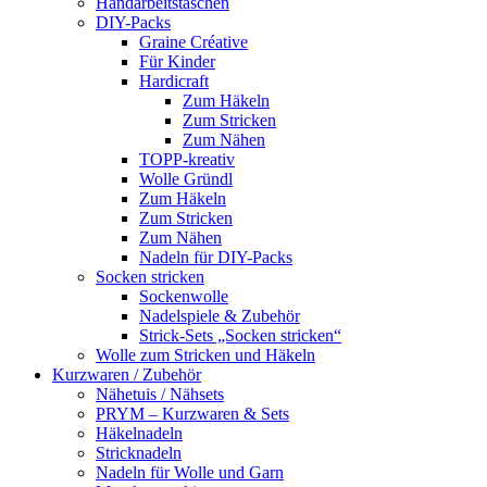
Handarbeitstaschen
DIY-Packs
Graine Créative
Für Kinder
Hardicraft
Zum Häkeln
Zum Stricken
Zum Nähen
TOPP-kreativ
Wolle Gründl
Zum Häkeln
Zum Stricken
Zum Nähen
Nadeln für DIY-Packs
Socken stricken
Sockenwolle
Nadelspiele & Zubehör
Strick-Sets „Socken stricken“
Wolle zum Stricken und Häkeln
Kurzwaren / Zubehör
Nähetuis / Nähsets
PRYM – Kurzwaren & Sets
Häkelnadeln
Stricknadeln
Nadeln für Wolle und Garn