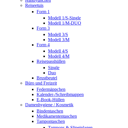
Handytaschen
Reiseetuis
Form 1
Modell 1/S-Single
Modell 1/M-DUO
Form 3
Modell 3/S
Modell 3/M
Form 4
Modell 4/S
Modell 4/M
Reisepasshüllen
Single
Duo
Brustbeutel
Büro und Freizeit
Federmäppchen
Kalender-/Schreibmappen
E-Book-Hüllen
Damenhygiene / Kosmetik
Bindentaschen
Medikamententaschen
Tampontaschen
Tampons & Slipeinlagen