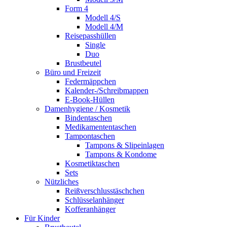
Form 4
Modell 4/S
Modell 4/M
Reisepasshüllen
Single
Duo
Brustbeutel
Büro und Freizeit
Federmäppchen
Kalender-/Schreibmappen
E-Book-Hüllen
Damenhygiene / Kosmetik
Bindentaschen
Medikamententaschen
Tampontaschen
Tampons & Slipeinlagen
Tampons & Kondome
Kosmetiktaschen
Sets
Nützliches
Reißverschlusstäschchen
Schlüsselanhänger
Kofferanhänger
Für Kinder