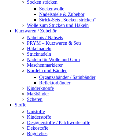
Socken stricken
Sockenwolle
Nadelspiele & Zubehör
Strick-Sets „Socken stricken“
Wolle zum Stricken und Häkeln
Kurzwaren / Zubehör
Nähetuis / Nähsets
PRYM – Kurzwaren & Sets
Häkelnadeln
Stricknadeln
Nadeln für Wolle und Garn
Maschenmarkierer
Kordeln und Bänder
Organzabänder / Satinbänder
Reflektorbänder
Kinderknöpfe
Maßbänder
Scheren
Stoffe
Unistoffe
Kinderstoffe
Designerstoffe / Patchworkstoffe
Dekostoffe
Bügelvlies