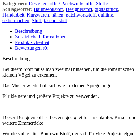
Kategorien:
Designerstoffe / Patchworkstoffe
,
Stoffe
Schlagwörter:
Baumwollstoff
,
Designerstoff
,
digitaldruck
,
Handarbeit
,
Kurzwaren
,
nähen
,
patchworkstoff
,
quilting
,
selbermachen
,
Stoff
,
taschenstoff
Beschreibung
Zusätzliche Informationen
Produktsicherheit
Bewertungen (0)
Beschreibung
Bei diesm Stoff muss man zweimal hinsehen, um die romantischen
kleinen Vögel zu erkennen.
Das Muster wiederholt sich wie in kleinen Spiegelungen.
Für kleinere und größere Projekte zu verwenden.
Dieser Designerstoff ist bestens geeignet für Tischläufer, Kissen und
weitere Zimmerdeko.
Wundervoll glatter Baumwollstoff, der sich für viele Projekte eignet.