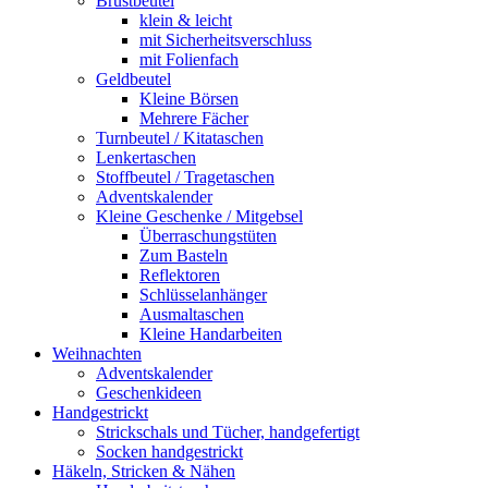
Brustbeutel
klein & leicht
mit Sicherheitsverschluss
mit Folienfach
Geldbeutel
Kleine Börsen
Mehrere Fächer
Turnbeutel / Kitataschen
Lenkertaschen
Stoffbeutel / Tragetaschen
Adventskalender
Kleine Geschenke / Mitgebsel
Überraschungstüten
Zum Basteln
Reflektoren
Schlüsselanhänger
Ausmaltaschen
Kleine Handarbeiten
Weihnachten
Adventskalender
Geschenkideen
Handgestrickt
Strickschals und Tücher, handgefertigt
Socken handgestrickt
Häkeln, Stricken & Nähen