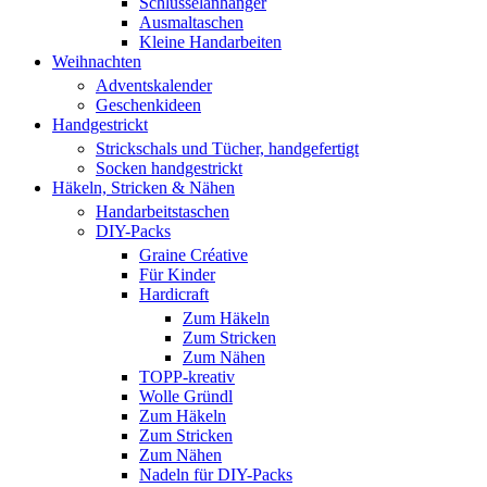
Schlüsselanhänger
Ausmaltaschen
Kleine Handarbeiten
Weihnachten
Adventskalender
Geschenkideen
Handgestrickt
Strickschals und Tücher, handgefertigt
Socken handgestrickt
Häkeln, Stricken & Nähen
Handarbeitstaschen
DIY-Packs
Graine Créative
Für Kinder
Hardicraft
Zum Häkeln
Zum Stricken
Zum Nähen
TOPP-kreativ
Wolle Gründl
Zum Häkeln
Zum Stricken
Zum Nähen
Nadeln für DIY-Packs