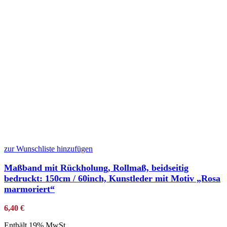
zur Wunschliste hinzufügen
Maßband mit Rückholung, Rollmaß, beidseitig
bedruckt: 150cm / 60inch, Kunstleder mit Motiv „Rosa
marmoriert“
6,40
€
Enthält 19% MwSt.