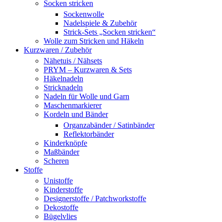
Socken stricken
Sockenwolle
Nadelspiele & Zubehör
Strick-Sets „Socken stricken“
Wolle zum Stricken und Häkeln
Kurzwaren / Zubehör
Nähetuis / Nähsets
PRYM – Kurzwaren & Sets
Häkelnadeln
Stricknadeln
Nadeln für Wolle und Garn
Maschenmarkierer
Kordeln und Bänder
Organzabänder / Satinbänder
Reflektorbänder
Kinderknöpfe
Maßbänder
Scheren
Stoffe
Unistoffe
Kinderstoffe
Designerstoffe / Patchworkstoffe
Dekostoffe
Bügelvlies