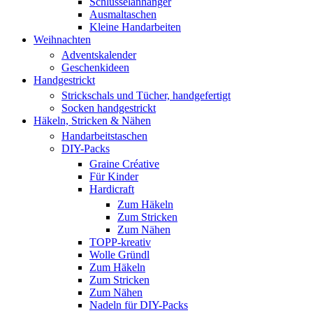
Schlüsselanhänger
Ausmaltaschen
Kleine Handarbeiten
Weihnachten
Adventskalender
Geschenkideen
Handgestrickt
Strickschals und Tücher, handgefertigt
Socken handgestrickt
Häkeln, Stricken & Nähen
Handarbeitstaschen
DIY-Packs
Graine Créative
Für Kinder
Hardicraft
Zum Häkeln
Zum Stricken
Zum Nähen
TOPP-kreativ
Wolle Gründl
Zum Häkeln
Zum Stricken
Zum Nähen
Nadeln für DIY-Packs