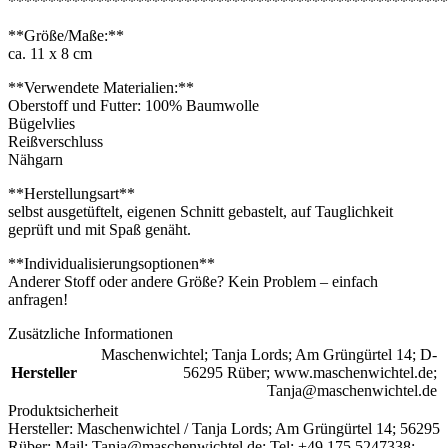
*******************************************************
**Größe/Maße:**
ca. 11 x 8 cm
**Verwendete Materialien:**
Oberstoff und Futter: 100% Baumwolle
Bügelvlies
Reißverschluss
Nähgarn
**Herstellungsart**
selbst ausgetüftelt, eigenen Schnitt gebastelt, auf Tauglichkeit
geprüft und mit Spaß genäht.
**Individualisierungsoptionen**
Anderer Stoff oder andere Größe? Kein Problem – einfach
anfragen!
Zusätzliche Informationen
Maschenwichtel; Tanja Lords; Am Grüngürtel 14; D-
Hersteller
56295 Rüber; www.maschenwichtel.de;
Tanja@maschenwichtel.de
Produktsicherheit
Hersteller:
Maschenwichtel / Tanja Lords; Am Grüngürtel 14; 56295
Rüber; Mail: Tanja@maschenwichtel.de; Tel: +49 175 5247338;