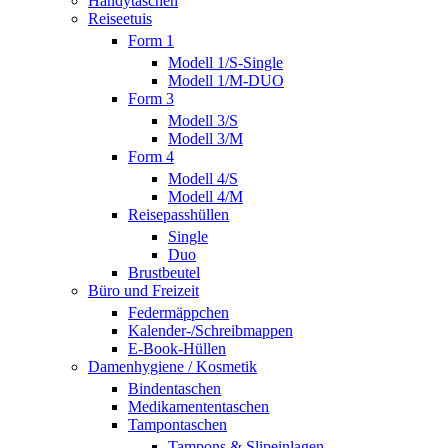
Handytaschen
Reiseetuis
Form 1
Modell 1/S-Single
Modell 1/M-DUO
Form 3
Modell 3/S
Modell 3/M
Form 4
Modell 4/S
Modell 4/M
Reisepasshüllen
Single
Duo
Brustbeutel
Büro und Freizeit
Federmäppchen
Kalender-/Schreibmappen
E-Book-Hüllen
Damenhygiene / Kosmetik
Bindentaschen
Medikamententaschen
Tampontaschen
Tampons & Slipeinlagen