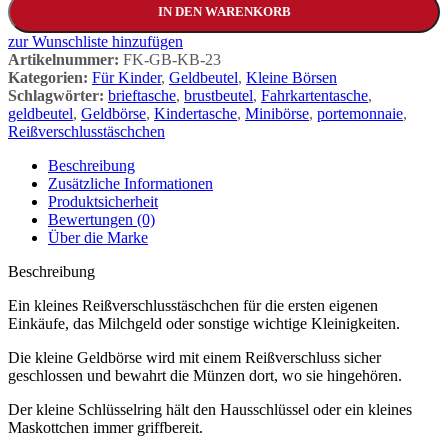
IN DEN WARENKORB
zur Wunschliste hinzufügen
Artikelnummer:
FK-GB-KB-23
Kategorien:
Für Kinder
,
Geldbeutel
,
Kleine Börsen
Schlagwörter:
brieftasche
,
brustbeutel
,
Fahrkartentasche
,
geldbeutel
,
Geldbörse
,
Kindertasche
,
Minibörse
,
portemonnaie
,
Reißverschlusstäschchen
Beschreibung
Zusätzliche Informationen
Produktsicherheit
Bewertungen (0)
Über die Marke
Beschreibung
Ein kleines Reißverschlusstäschchen für die ersten eigenen
Einkäufe, das Milchgeld oder sonstige wichtige Kleinigkeiten.
Die kleine Geldbörse wird mit einem Reißverschluss sicher
geschlossen und bewahrt die Münzen dort, wo sie hingehören.
Der kleine Schlüsselring hält den Hausschlüssel oder ein kleines
Maskottchen immer griffbereit.