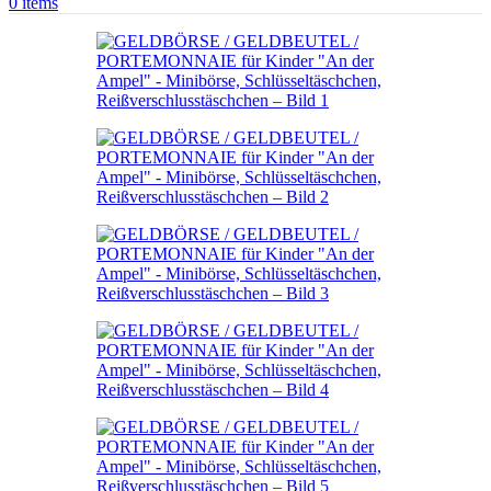
0
items