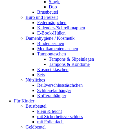
Single
Duo
Brustbeutel
Büro und Freizeit
Federmäppchen
Kalender-/Schreibmappen
E-Book-Hüllen
Damenhygiene / Kosmetik
Bindentaschen
Medikamententaschen
Tampontaschen
Tampons & Slipeinlagen
Tampons & Kondome
Kosmetiktaschen
Sets
Nützliches
Reißverschlusstäschchen
Schlüsselanhänger
Kofferanhänger
Für Kinder
Brustbeutel
klein & leicht
mit Sicherheitsverschluss
mit Folienfach
Geldbeutel