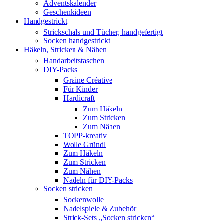
Adventskalender
Geschenkideen
Handgestrickt
Strickschals und Tücher, handgefertigt
Socken handgestrickt
Häkeln, Stricken & Nähen
Handarbeitstaschen
DIY-Packs
Graine Créative
Für Kinder
Hardicraft
Zum Häkeln
Zum Stricken
Zum Nähen
TOPP-kreativ
Wolle Gründl
Zum Häkeln
Zum Stricken
Zum Nähen
Nadeln für DIY-Packs
Socken stricken
Sockenwolle
Nadelspiele & Zubehör
Strick-Sets „Socken stricken“