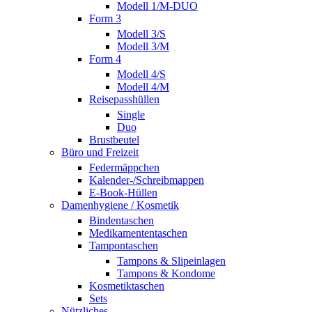
Modell 1/M-DUO
Form 3
Modell 3/S
Modell 3/M
Form 4
Modell 4/S
Modell 4/M
Reisepasshüllen
Single
Duo
Brustbeutel
Büro und Freizeit
Federmäppchen
Kalender-/Schreibmappen
E-Book-Hüllen
Damenhygiene / Kosmetik
Bindentaschen
Medikamententaschen
Tampontaschen
Tampons & Slipeinlagen
Tampons & Kondome
Kosmetiktaschen
Sets
Nützliches