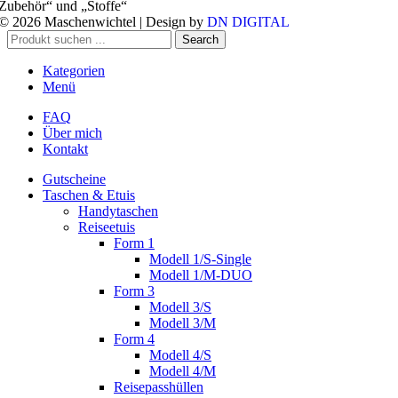
Zubehör“ und „Stoffe“
© 2026 Maschenwichtel | Design by
DN DIGITAL
Search
Kategorien
Menü
FAQ
Über mich
Kontakt
Gutscheine
Taschen & Etuis
Handytaschen
Reiseetuis
Form 1
Modell 1/S-Single
Modell 1/M-DUO
Form 3
Modell 3/S
Modell 3/M
Form 4
Modell 4/S
Modell 4/M
Reisepasshüllen