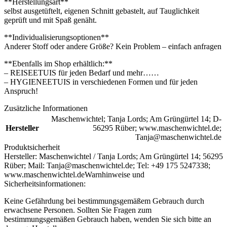
**Herstellungsart**
selbst ausgetüftelt, eigenen Schnitt gebastelt, auf Tauglichkeit
geprüft und mit Spaß genäht.
**Individualisierungsoptionen**
Anderer Stoff oder andere Größe? Kein Problem – einfach anfragen
**Ebenfalls im Shop erhältlich:**
– REISEETUIS für jeden Bedarf und mehr……
– HYGIENEETUIS in verschiedenen Formen und für jeden
Anspruch!
Zusätzliche Informationen
Maschenwichtel; Tanja Lords; Am Grüngürtel 14; D-
Hersteller
56295 Rüber; www.maschenwichtel.de;
Tanja@maschenwichtel.de
Produktsicherheit
Hersteller:
Maschenwichtel / Tanja Lords; Am Grüngürtel 14; 56295
Rüber; Mail: Tanja@maschenwichtel.de; Tel: +49 175 5247338;
www.maschenwichtel.de
Warnhinweise und
Sicherheitsinformationen:
Keine Gefährdung bei bestimmungsgemäßem Gebrauch durch
erwachsene Personen. Sollten Sie Fragen zum
bestimmungsgemäßen Gebrauch haben, wenden Sie sich bitte an