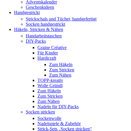
Adventskalender
Geschenkideen
Handgestrickt
Strickschals und Tücher, handgefertigt
Socken handgestrickt
Häkeln, Stricken & Nähen
Handarbeitstaschen
DIY-Packs
Graine Créative
Für Kinder
Hardicraft
Zum Häkeln
Zum Stricken
Zum Nähen
TOPP-kreativ
Wolle Gründl
Zum Häkeln
Zum Stricken
Zum Nähen
Nadeln für DIY-Packs
Socken stricken
Sockenwolle
Nadelspiele & Zubehör
Strick-Sets „Socken stricken“