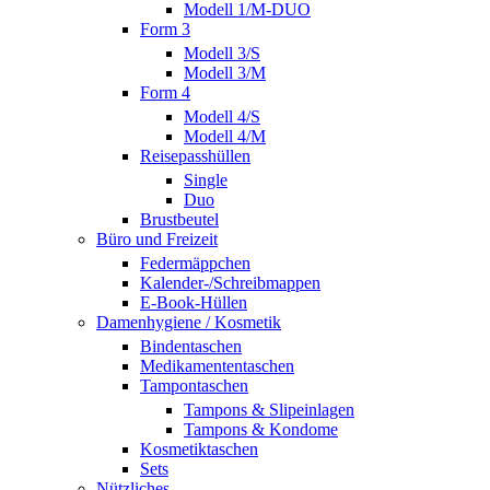
Modell 1/M-DUO
Form 3
Modell 3/S
Modell 3/M
Form 4
Modell 4/S
Modell 4/M
Reisepasshüllen
Single
Duo
Brustbeutel
Büro und Freizeit
Federmäppchen
Kalender-/Schreibmappen
E-Book-Hüllen
Damenhygiene / Kosmetik
Bindentaschen
Medikamententaschen
Tampontaschen
Tampons & Slipeinlagen
Tampons & Kondome
Kosmetiktaschen
Sets
Nützliches