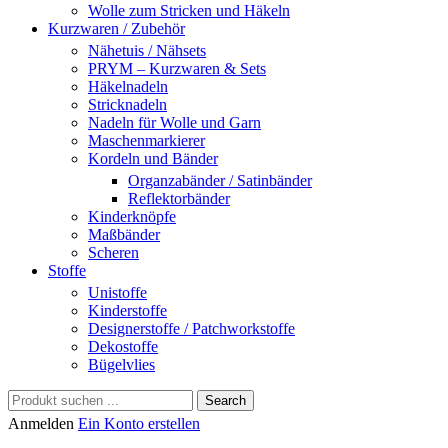
Wolle zum Stricken und Häkeln
Kurzwaren / Zubehör
Nähetuis / Nähsets
PRYM – Kurzwaren & Sets
Häkelnadeln
Stricknadeln
Nadeln für Wolle und Garn
Maschenmarkierer
Kordeln und Bänder
Organzabänder / Satinbänder
Reflektorbänder
Kinderknöpfe
Maßbänder
Scheren
Stoffe
Unistoffe
Kinderstoffe
Designerstoffe / Patchworkstoffe
Dekostoffe
Bügelvlies
Search
Anmelden
Ein Konto erstellen