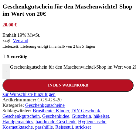
Geschenkgutschein für den Maschenwichtel-Shop
im Wert von 20€
20,00
€
Enthält 19% MwSt.
zzgl.
Versand
Lieferzeit: Lieferung erfolgt innerhalb von 2 bis 5 Tagen
5 vorrätig
Geschenkgutschein für den Maschenwichtel-Shop im Wert von 
-
IN DEN WARENKORB
zur Wunschliste hinzufügen
Artikelnummer:
GGS-GS-20
Kategorie:
Geschenkgutscheine
Schlagwörter:
Brustbeutel Kinder
,
DIY Geschenk
,
Geschenkgutschein
,
Geschenkidee
,
Gutschein
,
häkelset
,
Handgemachtes
,
handmade Geschenk
,
Hygienetasche
,
Kosmetiktasche
,
passhülle
,
Reiseetui
,
strickset