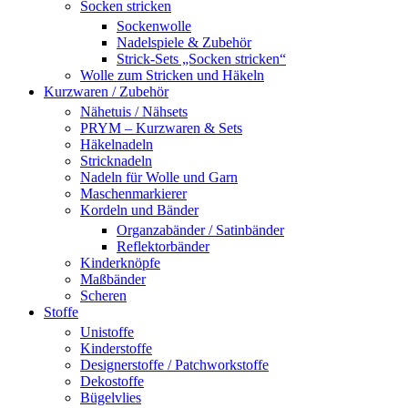
Socken stricken
Sockenwolle
Nadelspiele & Zubehör
Strick-Sets „Socken stricken“
Wolle zum Stricken und Häkeln
Kurzwaren / Zubehör
Nähetuis / Nähsets
PRYM – Kurzwaren & Sets
Häkelnadeln
Stricknadeln
Nadeln für Wolle und Garn
Maschenmarkierer
Kordeln und Bänder
Organzabänder / Satinbänder
Reflektorbänder
Kinderknöpfe
Maßbänder
Scheren
Stoffe
Unistoffe
Kinderstoffe
Designerstoffe / Patchworkstoffe
Dekostoffe
Bügelvlies