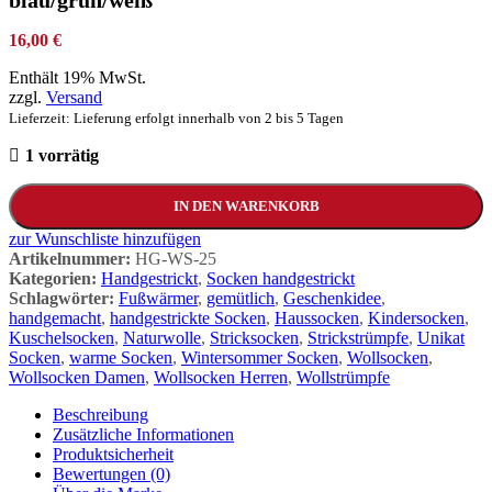
blau/grün/weiß
16,00
€
Enthält 19% MwSt.
zzgl.
Versand
Lieferzeit: Lieferung erfolgt innerhalb von 2 bis 5 Tagen
1 vorrätig
IN DEN WARENKORB
zur Wunschliste hinzufügen
Artikelnummer:
HG-WS-25
Kategorien:
Handgestrickt
,
Socken handgestrickt
Schlagwörter:
Fußwärmer
,
gemütlich
,
Geschenkidee
,
handgemacht
,
handgestrickte Socken
,
Haussocken
,
Kindersocken
,
Kuschelsocken
,
Naturwolle
,
Stricksocken
,
Strickstrümpfe
,
Unikat
Socken
,
warme Socken
,
Wintersommer Socken
,
Wollsocken
,
Wollsocken Damen
,
Wollsocken Herren
,
Wollstrümpfe
Beschreibung
Zusätzliche Informationen
Produktsicherheit
Bewertungen (0)