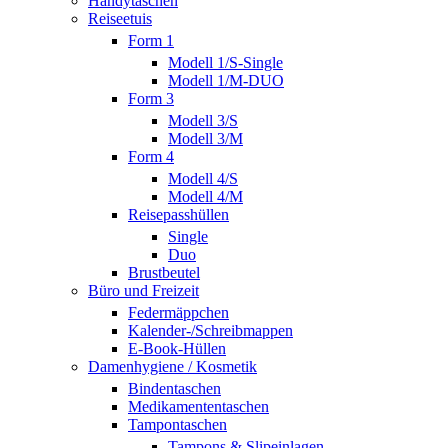
Handytaschen
Reiseetuis
Form 1
Modell 1/S-Single
Modell 1/M-DUO
Form 3
Modell 3/S
Modell 3/M
Form 4
Modell 4/S
Modell 4/M
Reisepasshüllen
Single
Duo
Brustbeutel
Büro und Freizeit
Federmäppchen
Kalender-/Schreibmappen
E-Book-Hüllen
Damenhygiene / Kosmetik
Bindentaschen
Medikamententaschen
Tampontaschen
Tampons & Slipeinlagen