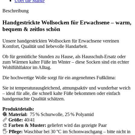
Über die Marke
Beschreibung
Handgestrickte Wollsocken für Erwachsene – warm,
bequem & zeitlos schön
Unsere handgestrickten Wollsocken für Erwachsene vereinen
Komfort, Qualität und liebevolle Handarbeit.
Ob für gemütliche Stunden zu Hause, als Hausschuh-Ersatz oder
zum Wärmen kalter Füße im Winter – diese Socken sind ein echter
Wohlfühlfaktor im Alltag.
Die hochwertige Wolle sorgt für ein angenehmes Fußklima:
Sie ist temperaturausgleichend, atmungsaktiv und wunderbar weich
– ideal für alle, die schnell kalte Füße bekommen oder einfach
handgemachte Qualität schätzen.
Produktdetails:
🧶
Material:
75 % Schurwolle, 25 % Polyamid
📏
Größe:
40/41
🎨
Farben & Muster:
geliefert wird das gezeigte Paar
🖐️
Pflege:
Waschbar bei 30 °C im Schonwaschgang – bitte nicht in