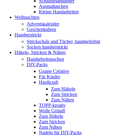
Schlüsselanhänger
Ausmaltaschen
Kleine Handarbeiten
Weihnachten
Adventskalender
Geschenkideen
Handgestrickt
Strickschals und Tücher, handgefertigt
Socken handgestrickt
Häkeln, Stricken & Nähen
Handarbeitstaschen
DIY-Packs
Graine Créative
Für Kinder
Hardicraft
Zum Häkeln
Zum Stricken
Zum Nähen
TOPP-kreativ
Wolle Gründl
Zum Häkeln
Zum Stricken
Zum Nähen
Nadeln für DIY-Packs