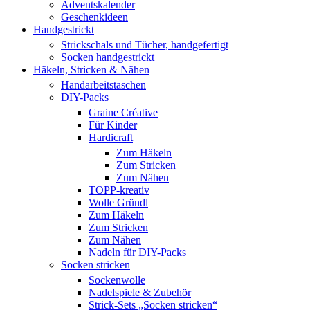
Adventskalender
Geschenkideen
Handgestrickt
Strickschals und Tücher, handgefertigt
Socken handgestrickt
Häkeln, Stricken & Nähen
Handarbeitstaschen
DIY-Packs
Graine Créative
Für Kinder
Hardicraft
Zum Häkeln
Zum Stricken
Zum Nähen
TOPP-kreativ
Wolle Gründl
Zum Häkeln
Zum Stricken
Zum Nähen
Nadeln für DIY-Packs
Socken stricken
Sockenwolle
Nadelspiele & Zubehör
Strick-Sets „Socken stricken“