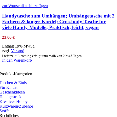
zur Wunschliste hinzufügen
Handytasche zum Umhängen; Umhängetasche mit 2
Fächern & langer Kordel; Crossbody Tasche für
viele Handy-Modelle; Praktisch, leicht, vegan
23,00
€
Enthält 19% MwSt.
zzgl.
Versand
Lieferzeit: Lieferung erfolgt innerhalb von 2 bis 5 Tagen
In den Warenkorb
Produkt-Kategorien
Taschen & Etuis
Für Kinder
Geschenkideen
Handgestrickt
Kreatives Hobby
Kurzwaren/Zubehör
Stoffe
Rechtliches