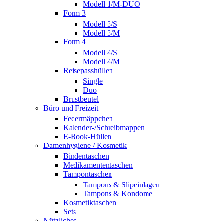
Modell 1/M-DUO
Form 3
Modell 3/S
Modell 3/M
Form 4
Modell 4/S
Modell 4/M
Reisepasshüllen
Single
Duo
Brustbeutel
Büro und Freizeit
Federmäppchen
Kalender-/Schreibmappen
E-Book-Hüllen
Damenhygiene / Kosmetik
Bindentaschen
Medikamententaschen
Tampontaschen
Tampons & Slipeinlagen
Tampons & Kondome
Kosmetiktaschen
Sets
Nützliches