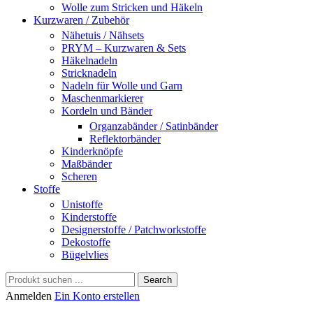
Wolle zum Stricken und Häkeln
Kurzwaren / Zubehör
Nähetuis / Nähsets
PRYM – Kurzwaren & Sets
Häkelnadeln
Stricknadeln
Nadeln für Wolle und Garn
Maschenmarkierer
Kordeln und Bänder
Organzabänder / Satinbänder
Reflektorbänder
Kinderknöpfe
Maßbänder
Scheren
Stoffe
Unistoffe
Kinderstoffe
Designerstoffe / Patchworkstoffe
Dekostoffe
Bügelvlies
Search
Anmelden
Ein Konto erstellen