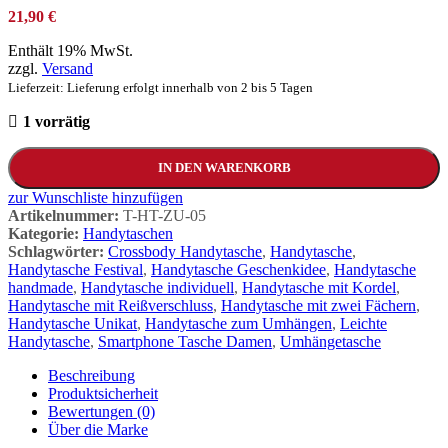
21,90
€
Enthält 19% MwSt.
zzgl.
Versand
Lieferzeit: Lieferung erfolgt innerhalb von 2 bis 5 Tagen
1 vorrätig
IN DEN WARENKORB
zur Wunschliste hinzufügen
Artikelnummer:
T-HT-ZU-05
Kategorie:
Handytaschen
Schlagwörter:
Crossbody Handytasche
,
Handytasche
,
Handytasche Festival
,
Handytasche Geschenkidee
,
Handytasche
handmade
,
Handytasche individuell
,
Handytasche mit Kordel
,
Handytasche mit Reißverschluss
,
Handytasche mit zwei Fächern
,
Handytasche Unikat
,
Handytasche zum Umhängen
,
Leichte
Handytasche
,
Smartphone Tasche Damen
,
Umhängetasche
Beschreibung
Produktsicherheit
Bewertungen (0)
Über die Marke