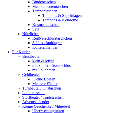
Bindentaschen
Medikamententaschen
Tampontaschen
Tampons & Slipeinlagen
Tampons & Kondome
Kosmetiktaschen
Sets
Nützliches
Reißverschlusstäschchen
Schlüsselanhänger
Kofferanhänger
Für Kinder
Brustbeutel
klein & leicht
mit Sicherheitsverschluss
mit Folienfach
Geldbeutel
Kleine Börsen
Mehrere Fächer
Turnbeutel / Kitataschen
Lenkertaschen
Stoffbeutel / Tragetaschen
Adventskalender
Kleine Geschenke / Mitgebsel
Überraschungstüten