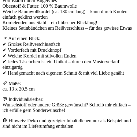
Formstabil durch Bügelvlies
Oberstoff & Futter: 100 % Baumwolle
Weiche Baumwollkordel (ca. 130 cm lang) – kann durch Knoten
einfach gekürzt werden
Kordelenden aus Stahl – ein hübscher Blickfang!
Kleines Satinbändchen am Reißverschluss – für das gewisse Etwas
📌 Auf einen Blick:
✔ Großes Reißverschlussfach
✔ Vorderfach mit Druckknopf
✔ Weiche Kordel mit stilvollen Enden
✔ Jedes Täschchen ist ein Unikat – durch den Musterverlauf
einzigartig
✔ Handgemacht nach eigenem Schnitt & mit viel Liebe genäht
📏 Maße:
ca. 13 x 20,5 cm
💬 Individualisierbar:
Wunschstoff oder andere Größe gewünscht? Schreib mir einfach –
ich erfülle gern Sonderwünsche!
🛑 Hinweis: Deko und gezeigter Inhalt dienen nur als Beispiel und
sind nicht im Lieferumfang enthalten.