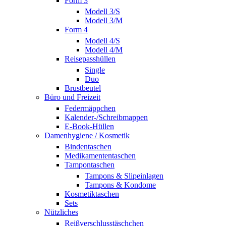
Form 3
Modell 3/S
Modell 3/M
Form 4
Modell 4/S
Modell 4/M
Reisepasshüllen
Single
Duo
Brustbeutel
Büro und Freizeit
Federmäppchen
Kalender-/Schreibmappen
E-Book-Hüllen
Damenhygiene / Kosmetik
Bindentaschen
Medikamententaschen
Tampontaschen
Tampons & Slipeinlagen
Tampons & Kondome
Kosmetiktaschen
Sets
Nützliches
Reißverschlusstäschchen