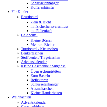
Schlüsselanhänger
Kofferanhänger
Für Kinder
Brustbeutel
klein & leicht
mit Sicherheitsverschluss
mit Folienfach
Geldbeutel
Kleine Börsen
Mehrere Fächer
Turnbeutel / Kitataschen
Lenkertaschen
Stoffbeutel / Tragetaschen
Adventskalender
Kleine Geschenke / Mitgebsel
Überraschungstüten
Zum Basteln
Reflektoren
Schlüsselanhänger
Ausmaltaschen
Kleine Handarbeiten
Weihnachten
Adventskalender
Geschenkideen