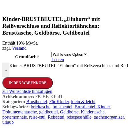
Kinder-BRUSTBEUTEL „Einhorn“ mit
Reißverschluss und Reflektorfähnchen;
Brusttasche, Geldbörse, Geldbeutel
Enthält 19% MwSt.
zzgl.
Versand
Grundfarbe
Leeren
Kinder-BRUSTBEUTEL "Einhorn" mit Reißverschluss und Reflek
-
IN DEN WARENKORB
zur Wunschliste hinzufügen
Artikelnummer:
FK-BB-KL-41
Kategorien:
Brustbeutel
,
Für Kinder
,
klein & leicht
Schlagwörter:
brieftasche
,
brustbeutel
,
Brustbeutel_Kinder
,
Dokumententasche
,
geldbeutel
,
Geldbörse
,
Kindertasche
,
portemonnaie
,
reise-etui
,
Reiseetui
,
reisepasshülle
,
taschenorganizer
,
urlaub