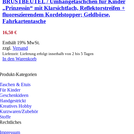
BRUSTBEUTEL / Umhängetäschchen für Kinder
„Prinzessin“ mit Klarsichtfach, Reflektorstreifen +
fluoreszierendem Kordelstopper; Geldbörse,
Fahrkartentasche
16,50
€
Enthält 19% MwSt.
zzgl.
Versand
Lieferzeit: Lieferung erfolgt innerhalb von 2 bis 5 Tagen
In den Warenkorb
Produkt-Kategorien
Taschen & Etuis
Für Kinder
Geschenkideen
Handgestrickt
Kreatives Hobby
Kurzwaren/Zubehör
Stoffe
Rechtliches
Impressum