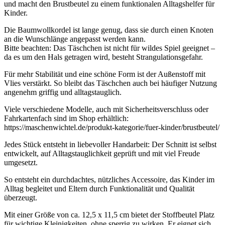
und macht den Brustbeutel zu einem funktionalen Alltagshelfer für
Kinder.
Die Baumwollkordel ist lange genug, dass sie durch einen Knoten
an die Wunschlänge angepasst werden kann.
Bitte beachten: Das Täschchen ist nicht für wildes Spiel geeignet –
da es um den Hals getragen wird, besteht Strangulationsgefahr.
Für mehr Stabilität und eine schöne Form ist der Außenstoff mit
Vlies verstärkt. So bleibt das Täschchen auch bei häufiger Nutzung
angenehm griffig und alltagstauglich.
Viele verschiedene Modelle, auch mit Sicherheitsverschluss oder
Fahrkartenfach sind im Shop erhältlich:
https://maschenwichtel.de/produkt-kategorie/fuer-kinder/brustbeutel/
Jedes Stück entsteht in liebevoller Handarbeit: Der Schnitt ist selbst
entwickelt, auf Alltagstauglichkeit geprüft und mit viel Freude
umgesetzt.
So entsteht ein durchdachtes, nützliches Accessoire, das Kinder im
Alltag begleitet und Eltern durch Funktionalität und Qualität
überzeugt.
Mit einer Größe von ca. 12,5 x 11,5 cm bietet der Stoffbeutel Platz
für wichtige Kleinigkeiten, ohne sperrig zu wirken. Er eignet sich