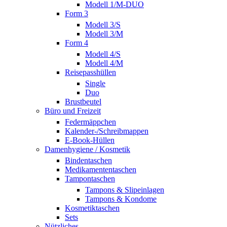
Modell 1/M-DUO
Form 3
Modell 3/S
Modell 3/M
Form 4
Modell 4/S
Modell 4/M
Reisepasshüllen
Single
Duo
Brustbeutel
Büro und Freizeit
Federmäppchen
Kalender-/Schreibmappen
E-Book-Hüllen
Damenhygiene / Kosmetik
Bindentaschen
Medikamententaschen
Tampontaschen
Tampons & Slipeinlagen
Tampons & Kondome
Kosmetiktaschen
Sets
Nützliches