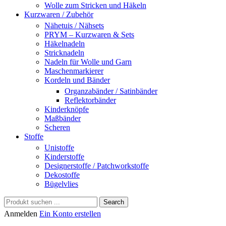
Wolle zum Stricken und Häkeln
Kurzwaren / Zubehör
Nähetuis / Nähsets
PRYM – Kurzwaren & Sets
Häkelnadeln
Stricknadeln
Nadeln für Wolle und Garn
Maschenmarkierer
Kordeln und Bänder
Organzabänder / Satinbänder
Reflektorbänder
Kinderknöpfe
Maßbänder
Scheren
Stoffe
Unistoffe
Kinderstoffe
Designerstoffe / Patchworkstoffe
Dekostoffe
Bügelvlies
Search
Anmelden
Ein Konto erstellen