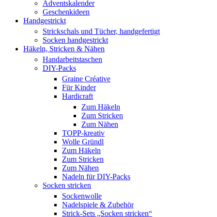
Adventskalender
Geschenkideen
Handgestrickt
Strickschals und Tücher, handgefertigt
Socken handgestrickt
Häkeln, Stricken & Nähen
Handarbeitstaschen
DIY-Packs
Graine Créative
Für Kinder
Hardicraft
Zum Häkeln
Zum Stricken
Zum Nähen
TOPP-kreativ
Wolle Gründl
Zum Häkeln
Zum Stricken
Zum Nähen
Nadeln für DIY-Packs
Socken stricken
Sockenwolle
Nadelspiele & Zubehör
Strick-Sets „Socken stricken“