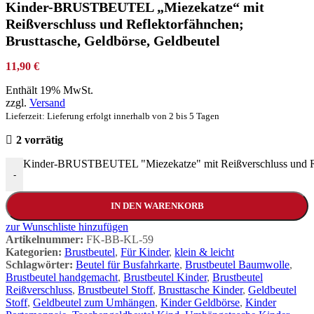
Kinder-BRUSTBEUTEL „Miezekatze“ mit
Reißverschluss und Reflektorfähnchen;
Brusttasche, Geldbörse, Geldbeutel
11,90
€
Enthält 19% MwSt.
zzgl.
Versand
Lieferzeit: Lieferung erfolgt innerhalb von 2 bis 5 Tagen
2 vorrätig
Kinder-BRUSTBEUTEL "Miezekatze" mit Reißverschluss und Ref
-
IN DEN WARENKORB
zur Wunschliste hinzufügen
Artikelnummer:
FK-BB-KL-59
Kategorien:
Brustbeutel
,
Für Kinder
,
klein & leicht
Schlagwörter:
Beutel für Busfahrkarte
,
Brustbeutel Baumwolle
,
Brustbeutel handgemacht
,
Brustbeutel Kinder
,
Brustbeutel
Reißverschluss
,
Brustbeutel Stoff
,
Brusttasche Kinder
,
Geldbeutel
Stoff
,
Geldbeutel zum Umhängen
,
Kinder Geldbörse
,
Kinder