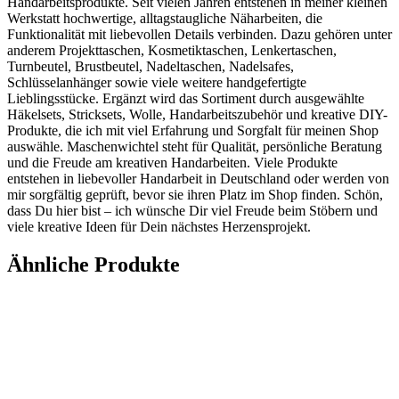
Handarbeitsprodukte. Seit vielen Jahren entstehen in meiner kleinen
Werkstatt hochwertige, alltagstaugliche Näharbeiten, die
Funktionalität mit liebevollen Details verbinden. Dazu gehören unter
anderem Projekttaschen, Kosmetiktaschen, Lenkertaschen,
Turnbeutel, Brustbeutel, Nadeltaschen, Nadelsafes,
Schlüsselanhänger sowie viele weitere handgefertigte
Lieblingsstücke. Ergänzt wird das Sortiment durch ausgewählte
Häkelsets, Stricksets, Wolle, Handarbeitszubehör und kreative DIY-
Produkte, die ich mit viel Erfahrung und Sorgfalt für meinen Shop
auswähle. Maschenwichtel steht für Qualität, persönliche Beratung
und die Freude am kreativen Handarbeiten. Viele Produkte
entstehen in liebevoller Handarbeit in Deutschland oder werden von
mir sorgfältig geprüft, bevor sie ihren Platz im Shop finden. Schön,
dass Du hier bist – ich wünsche Dir viel Freude beim Stöbern und
viele kreative Ideen für Dein nächstes Herzensprojekt.
Ähnliche Produkte