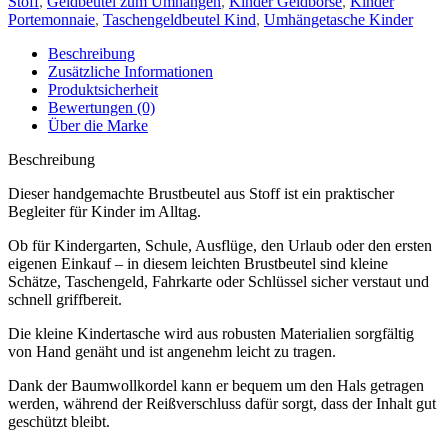
Stoff
,
Geldbeutel zum Umhängen
,
Kinder Geldbörse
,
Kinder
Portemonnaie
,
Taschengeldbeutel Kind
,
Umhängetasche Kinder
Beschreibung
Zusätzliche Informationen
Produktsicherheit
Bewertungen (0)
Über die Marke
Beschreibung
Dieser handgemachte Brustbeutel aus Stoff ist ein praktischer
Begleiter für Kinder im Alltag.
Ob für Kindergarten, Schule, Ausflüge, den Urlaub oder den ersten
eigenen Einkauf – in diesem leichten Brustbeutel sind kleine
Schätze, Taschengeld, Fahrkarte oder Schlüssel sicher verstaut und
schnell griffbereit.
Die kleine Kindertasche wird aus robusten Materialien sorgfältig
von Hand genäht und ist angenehm leicht zu tragen.
Dank der Baumwollkordel kann er bequem um den Hals getragen
werden, während der Reißverschluss dafür sorgt, dass der Inhalt gut
geschützt bleibt.