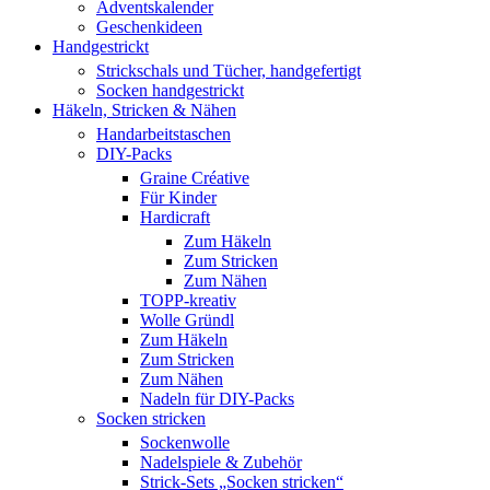
Adventskalender
Geschenkideen
Handgestrickt
Strickschals und Tücher, handgefertigt
Socken handgestrickt
Häkeln, Stricken & Nähen
Handarbeitstaschen
DIY-Packs
Graine Créative
Für Kinder
Hardicraft
Zum Häkeln
Zum Stricken
Zum Nähen
TOPP-kreativ
Wolle Gründl
Zum Häkeln
Zum Stricken
Zum Nähen
Nadeln für DIY-Packs
Socken stricken
Sockenwolle
Nadelspiele & Zubehör
Strick-Sets „Socken stricken“