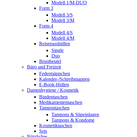
Modell 1/M-DUO
Form 3
Modell 3/S
Modell 3/M
Form 4
Modell 4/S
Modell 4/M
Reisepasshüllen
Single
Duo
Brustbeutel
Büro und Freizeit
Federmäppchen
Kalender-/Schreibmappen
E-Book-Hüllen
Damenhygiene / Kosmetik
Bindentaschen
Medikamententaschen
Tampontaschen
Tampons & Slipeinlagen
Tampons & Kondome
Kosmetiktaschen
Sets
Nützliches