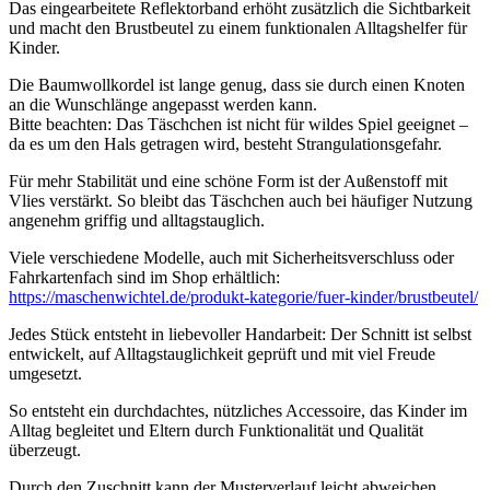
Das eingearbeitete Reflektorband erhöht zusätzlich die Sichtbarkeit
und macht den Brustbeutel zu einem funktionalen Alltagshelfer für
Kinder.
Die Baumwollkordel ist lange genug, dass sie durch einen Knoten
an die Wunschlänge angepasst werden kann.
Bitte beachten: Das Täschchen ist nicht für wildes Spiel geeignet –
da es um den Hals getragen wird, besteht Strangulationsgefahr.
Für mehr Stabilität und eine schöne Form ist der Außenstoff mit
Vlies verstärkt. So bleibt das Täschchen auch bei häufiger Nutzung
angenehm griffig und alltagstauglich.
Viele verschiedene Modelle, auch mit Sicherheitsverschluss oder
Fahrkartenfach sind im Shop erhältlich:
https://maschenwichtel.de/produkt-kategorie/fuer-kinder/brustbeutel/
Jedes Stück entsteht in liebevoller Handarbeit: Der Schnitt ist selbst
entwickelt, auf Alltagstauglichkeit geprüft und mit viel Freude
umgesetzt.
So entsteht ein durchdachtes, nützliches Accessoire, das Kinder im
Alltag begleitet und Eltern durch Funktionalität und Qualität
überzeugt.
Durch den Zuschnitt kann der Musterverlauf leicht abweichen.