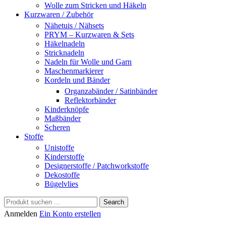
Wolle zum Stricken und Häkeln
Kurzwaren / Zubehör
Nähetuis / Nähsets
PRYM – Kurzwaren & Sets
Häkelnadeln
Stricknadeln
Nadeln für Wolle und Garn
Maschenmarkierer
Kordeln und Bänder
Organzabänder / Satinbänder
Reflektorbänder
Kinderknöpfe
Maßbänder
Scheren
Stoffe
Unistoffe
Kinderstoffe
Designerstoffe / Patchworkstoffe
Dekostoffe
Bügelvlies
Search
Anmelden
Ein Konto erstellen