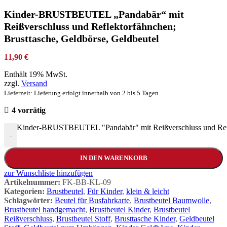
Kinder-BRUSTBEUTEL „Pandabär“ mit
Reißverschluss und Reflektorfähnchen;
Brusttasche, Geldbörse, Geldbeutel
11,90
€
Enthält 19% MwSt.
zzgl.
Versand
Lieferzeit: Lieferung erfolgt innerhalb von 2 bis 5 Tagen
4 vorrätig
Kinder-BRUSTBEUTEL "Pandabär" mit Reißverschluss und Refle
-
IN DEN WARENKORB
zur Wunschliste hinzufügen
Artikelnummer:
FK-BB-KL-09
Kategorien:
Brustbeutel
,
Für Kinder
,
klein & leicht
Schlagwörter:
Beutel für Busfahrkarte
,
Brustbeutel Baumwolle
,
Brustbeutel handgemacht
,
Brustbeutel Kinder
,
Brustbeutel
Reißverschluss
,
Brustbeutel Stoff
,
Brusttasche Kinder
,
Geldbeutel