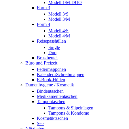
Modell 1/M-DUO
Form 3
Modell 3/S
Modell 3/M
Form 4
Modell 4/S
Modell 4/M
Reisepasshüllen
Single
Duo
Brustbeutel
Büro und Freizeit
Federmäppchen
Kalender-/Schreibmappen
E-Book-Hüllen
Damenhygiene / Kosmetik
Bindentaschen
Medikamententaschen
Tampontaschen
Tampons & Slipeinlagen
Tampons & Kondome
Kosmetiktaschen
Sets
Nützliches