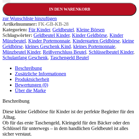
IN DEN WARENKORB
zur Wunschliste hinzufügen
Artikelnummer:
FK-GB-KB-28
Kategorien:
Für Kinder
,
Geldbeutel
,
Kleine Börsen
Schlagwörter:
Geldbeutel Kinder
,
Kinder Geldbörse
,
Kinder
Münzbeutel
,
Kinder Portemonnaie
,
Kindergarten Geldbörse
,
kleine
Geldbörse
,
kleines Geschenk Kind
,
kleines Portemonnaie
,
Münzbeutel Kinder
,
Reißverschluss Beutel
,
Schlüsselbeutel Kinder
,
Schulanfang Geschenk
,
Taschengeld Beutel
Beschreibung
Zusätzliche Informationen
Produktsicherheit
Bewertungen (0)
Über die Marke
Beschreibung
Diese kleine Geldbörse für Kinder ist der perfekte Begleiter für den
Alltag.
Ob für das erste Taschengeld, Kleingeld für den Bäcker oder den
Schlüssel für unterwegs – in dem handlichen Geldbeutel ist alles
sicher verstaut.