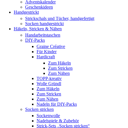
Adventskalender
Geschenkideen
Handgestrickt
Strickschals und Tücher, handgefertigt
Socken handgestrickt
Häkeln, Stricken & Nähen
Handarbeitstaschen
DIY-Packs
Graine Créative
Für Kinder
Hardicraft
Zum Häkeln
Zum Stricken
Zum Nähen
TOPP-kreativ
Wolle Gründl
Zum Häkeln
Zum Stricken
Zum Nähen
Nadeln für DIY-Packs
Socken stricken
Sockenwolle
Nadelspiele & Zubehör
Strick-Sets „Socken stricken“