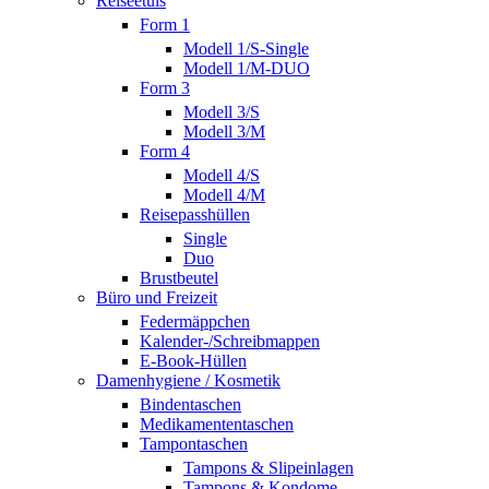
Reiseetuis
Form 1
Modell 1/S-Single
Modell 1/M-DUO
Form 3
Modell 3/S
Modell 3/M
Form 4
Modell 4/S
Modell 4/M
Reisepasshüllen
Single
Duo
Brustbeutel
Büro und Freizeit
Federmäppchen
Kalender-/Schreibmappen
E-Book-Hüllen
Damenhygiene / Kosmetik
Bindentaschen
Medikamententaschen
Tampontaschen
Tampons & Slipeinlagen
Tampons & Kondome