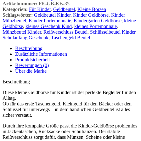
Artikelnummer:
FK-GB-KB-35
Kategorien:
Für Kinder
,
Geldbeutel
,
Kleine Börsen
Schlagwörter:
Geldbeutel Kinder
,
Kinder Geldbörse
,
Kinder
Münzbeutel
,
Kinder Portemonnaie
,
Kindergarten Geldbörse
,
kleine
Geldbörse
,
kleines Geschenk Kind
,
kleines Portemonnaie
,
Münzbeutel Kinder
,
Reißverschluss Beutel
,
Schlüsselbeutel Kinder
,
Schulanfang Geschenk
,
Taschengeld Beutel
Beschreibung
Zusätzliche Informationen
Produktsicherheit
Bewertungen (0)
Über die Marke
Beschreibung
Diese kleine Geldbörse für Kinder ist der perfekte Begleiter für den
Alltag.
Ob für das erste Taschengeld, Kleingeld für den Bäcker oder den
Schlüssel für unterwegs – in dem handlichen Geldbeutel ist alles
sicher verstaut.
Durch ihre kompakte Größe passt die Kinder-Geldbörse problemlos
in Jackentaschen, Rucksäcke oder Schulranzen. Der stabile
Reißverschluss sorgt dafür, dass Münzen, Scheine oder kleine