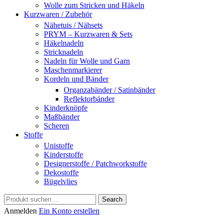
Wolle zum Stricken und Häkeln
Kurzwaren / Zubehör
Nähetuis / Nähsets
PRYM – Kurzwaren & Sets
Häkelnadeln
Stricknadeln
Nadeln für Wolle und Garn
Maschenmarkierer
Kordeln und Bänder
Organzabänder / Satinbänder
Reflektorbänder
Kinderknöpfe
Maßbänder
Scheren
Stoffe
Unistoffe
Kinderstoffe
Designerstoffe / Patchworkstoffe
Dekostoffe
Bügelvlies
Search
Anmelden
Ein Konto erstellen