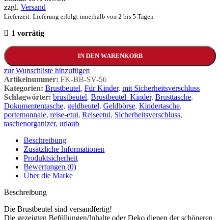
zzgl.
Versand
Lieferzeit: Lieferung erfolgt innerhalb von 2 bis 5 Tagen
1 vorrätig
IN DEN WARENKORB
zur Wunschliste hinzufügen
Artikelnummer:
FK-BB-SV-56
Kategorien:
Brustbeutel
,
Für Kinder
,
mit Sicherheitsverschluss
Schlagwörter:
brustbeutel
,
Brustbeutel_Kinder
,
Brusttasche
,
Dokumententasche
,
geldbeutel
,
Geldbörse
,
Kindertasche
,
portemonnaie
,
reise-etui
,
Reiseetui
,
Sicherheitsverschluss
,
taschenorganizer
,
urlaub
Beschreibung
Zusätzliche Informationen
Produktsicherheit
Bewertungen (0)
Über die Marke
Beschreibung
Die Brustbeutel sind versandfertig!
Die gezeigten Befüllungen/Inhalte oder Deko dienen der schöneren