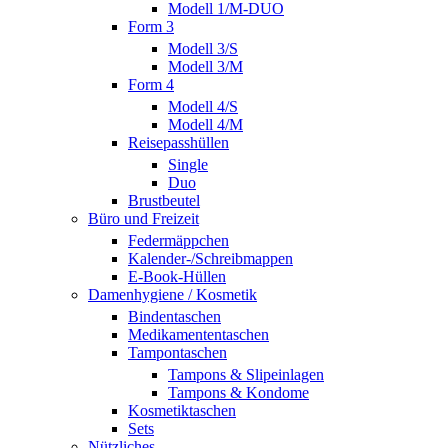
Modell 1/M-DUO
Form 3
Modell 3/S
Modell 3/M
Form 4
Modell 4/S
Modell 4/M
Reisepasshüllen
Single
Duo
Brustbeutel
Büro und Freizeit
Federmäppchen
Kalender-/Schreibmappen
E-Book-Hüllen
Damenhygiene / Kosmetik
Bindentaschen
Medikamententaschen
Tampontaschen
Tampons & Slipeinlagen
Tampons & Kondome
Kosmetiktaschen
Sets
Nützliches