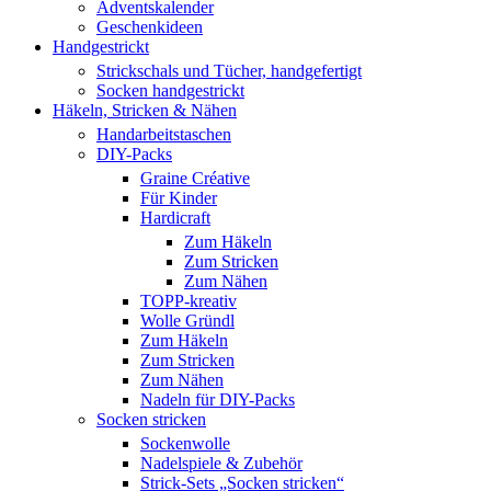
Adventskalender
Geschenkideen
Handgestrickt
Strickschals und Tücher, handgefertigt
Socken handgestrickt
Häkeln, Stricken & Nähen
Handarbeitstaschen
DIY-Packs
Graine Créative
Für Kinder
Hardicraft
Zum Häkeln
Zum Stricken
Zum Nähen
TOPP-kreativ
Wolle Gründl
Zum Häkeln
Zum Stricken
Zum Nähen
Nadeln für DIY-Packs
Socken stricken
Sockenwolle
Nadelspiele & Zubehör
Strick-Sets „Socken stricken“