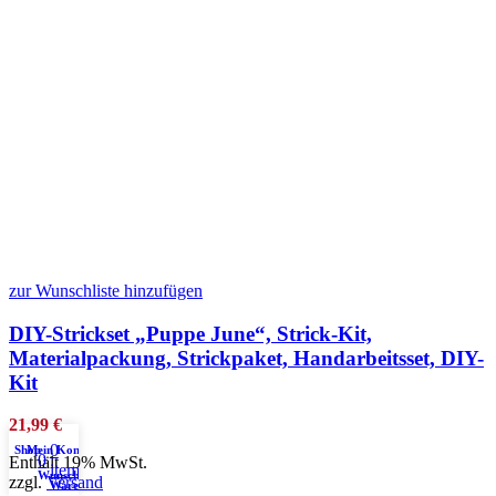
zur Wunschliste hinzufügen
DIY-Strickset „Puppe June“, Strick-Kit,
Materialpackung, Strickpaket, Handarbeitsset, DIY-
Kit
21,99
€
0
Shop
Mein Konto
0
Enthält 19% MwSt.
items
Wunschliste
zzgl.
Versand
Warenkorb