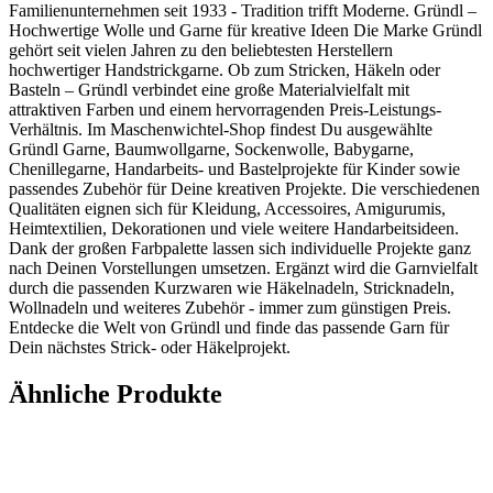
Familienunternehmen seit 1933 - Tradition trifft Moderne. Gründl –
Hochwertige Wolle und Garne für kreative Ideen Die Marke Gründl
gehört seit vielen Jahren zu den beliebtesten Herstellern
hochwertiger Handstrickgarne. Ob zum Stricken, Häkeln oder
Basteln – Gründl verbindet eine große Materialvielfalt mit
attraktiven Farben und einem hervorragenden Preis-Leistungs-
Verhältnis. Im Maschenwichtel-Shop findest Du ausgewählte
Gründl Garne, Baumwollgarne, Sockenwolle, Babygarne,
Chenillegarne, Handarbeits- und Bastelprojekte für Kinder sowie
passendes Zubehör für Deine kreativen Projekte. Die verschiedenen
Qualitäten eignen sich für Kleidung, Accessoires, Amigurumis,
Heimtextilien, Dekorationen und viele weitere Handarbeitsideen.
Dank der großen Farbpalette lassen sich individuelle Projekte ganz
nach Deinen Vorstellungen umsetzen. Ergänzt wird die Garnvielfalt
durch die passenden Kurzwaren wie Häkelnadeln, Stricknadeln,
Wollnadeln und weiteres Zubehör - immer zum günstigen Preis.
Entdecke die Welt von Gründl und finde das passende Garn für
Dein nächstes Strick- oder Häkelprojekt.
Ähnliche Produkte