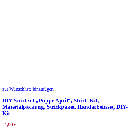
zur Wunschliste hinzufügen
DIY-Strickset „Puppe April“, Strick-Kit,
Materialpackung, Strickpaket, Handarbeitsset, DIY-
Kit
21,99
€