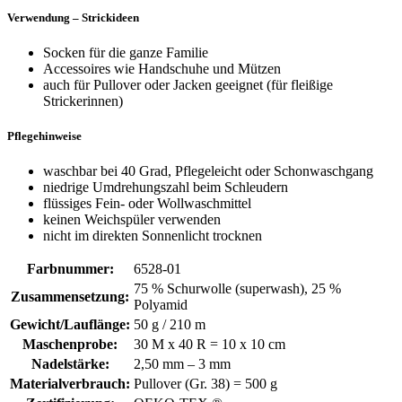
Verwendung – Strickideen
Socken für die ganze Familie
Accessoires wie Handschuhe und Mützen
auch für Pullover oder Jacken geeignet (für fleißige
Strickerinnen)
Pflegehinweise
waschbar bei 40 Grad, Pflegeleicht oder Schonwaschgang
niedrige Umdrehungszahl beim Schleudern
flüssiges Fein- oder Wollwaschmittel
keinen Weichspüler verwenden
nicht im direkten Sonnenlicht trocknen
Farbnummer:
6528-01
75 % Schurwolle (superwash), 25 %
Zusammensetzung:
Polyamid
Gewicht/Lauflänge:
50 g / 210 m
Maschenprobe:
30 M x 40 R = 10 x 10 cm
Nadelstärke:
2,50 mm – 3 mm
Materialverbrauch:
Pullover (Gr. 38) = 500 g