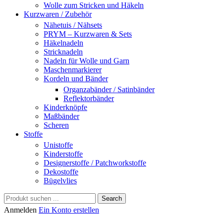
Wolle zum Stricken und Häkeln
Kurzwaren / Zubehör
Nähetuis / Nähsets
PRYM – Kurzwaren & Sets
Häkelnadeln
Stricknadeln
Nadeln für Wolle und Garn
Maschenmarkierer
Kordeln und Bänder
Organzabänder / Satinbänder
Reflektorbänder
Kinderknöpfe
Maßbänder
Scheren
Stoffe
Unistoffe
Kinderstoffe
Designerstoffe / Patchworkstoffe
Dekostoffe
Bügelvlies
Search
Anmelden
Ein Konto erstellen