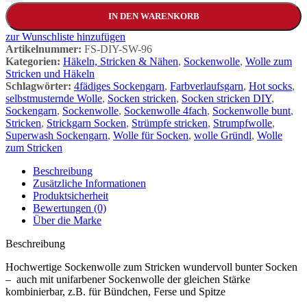
IN DEN WARENKORB
zur Wunschliste hinzufügen
Artikelnummer:
FS-DIY-SW-96
Kategorien:
Häkeln, Stricken & Nähen
,
Sockenwolle
,
Wolle zum
Stricken und Häkeln
Schlagwörter:
4fädiges Sockengarn
,
Farbverlaufsgarn
,
Hot socks
,
selbstmusternde Wolle
,
Socken stricken
,
Socken stricken DIY
,
Sockengarn
,
Sockenwolle
,
Sockenwolle 4fach
,
Sockenwolle bunt
,
Stricken
,
Strickgarn Socken
,
Strümpfe stricken
,
Strumpfwolle
,
Superwash Sockengarn
,
Wolle für Socken
,
wolle Gründl
,
Wolle
zum Stricken
Beschreibung
Zusätzliche Informationen
Produktsicherheit
Bewertungen (0)
Über die Marke
Beschreibung
Hochwertige Sockenwolle zum Stricken wundervoll bunter Socken
– auch mit unifarbener Sockenwolle der gleichen Stärke
kombinierbar, z.B. für Bündchen, Ferse und Spitze