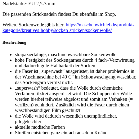
Nadelstärke: EU 2,5-3 mm
Die passenden Stricknadeln findest Du ebenfalls im Shop.
Weitere Sockenwolle gibts hier:
https://maschenwichtel.de/produkt-
kategorie/kreatives-hobby/socken-stricken/sockenwolle/
Beschreibung
strapazierfähige, maschinenwaschbare Sockenwolle
hohe Festigkeit des Sockengarnes durch 4 fach–Verzwirnung
und dadurch gute Haltbarkeit der Socken
die Faser ist „superwash“ ausgerüstet, ist daher problemlos in
der Waschmaschine bei 40 C° im Schonwaschgang waschbar,
das Sockengarn verfilzt nicht.
„superwash“ bedeutet, dass die Wolle durch chemische
Verfahren filzfrei ausgerüstet wird. Die Schuppen der Wolle
werden hierbei teilweise abgelöst und somit am Verhaken (=
verfilzen) gehindert. Zusätzlich wird die Faser durch einen
waschbeständigen Film geschützt.
die Wolle wird dadurch wesentlich unempfindlicher,
pflegeleichter
aktuelle modische Farben
Streifen entstehen ganz einfach aus dem Knäuel