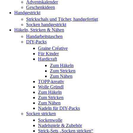
Adventskalender
Geschenkideen
Handgestrickt
Strickschals und Tücher, handgefertigt
Socken handgestrickt
Häkeln, Stricken & Nähen
Handarbeitstaschen
DIY-Packs
Graine Créative
Für Kinder
Hardicraft
Zum Häkeln
Zum Stricken
Zum Nähen
TOPP-kreativ
Wolle Gründl
Zum Häkeln
Zum Stricken
Zum Nähen
Nadeln für DIY-Packs
Socken stricken
Sockenwolle
Nadelspiele & Zubehör
Strick-Sets „Socken stricken“