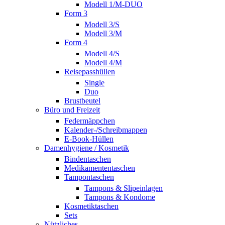
Modell 1/M-DUO
Form 3
Modell 3/S
Modell 3/M
Form 4
Modell 4/S
Modell 4/M
Reisepasshüllen
Single
Duo
Brustbeutel
Büro und Freizeit
Federmäppchen
Kalender-/Schreibmappen
E-Book-Hüllen
Damenhygiene / Kosmetik
Bindentaschen
Medikamententaschen
Tampontaschen
Tampons & Slipeinlagen
Tampons & Kondome
Kosmetiktaschen
Sets
Nützliches