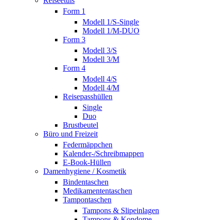
Reiseetuis
Form 1
Modell 1/S-Single
Modell 1/M-DUO
Form 3
Modell 3/S
Modell 3/M
Form 4
Modell 4/S
Modell 4/M
Reisepasshüllen
Single
Duo
Brustbeutel
Büro und Freizeit
Federmäppchen
Kalender-/Schreibmappen
E-Book-Hüllen
Damenhygiene / Kosmetik
Bindentaschen
Medikamententaschen
Tampontaschen
Tampons & Slipeinlagen
Tampons & Kondome