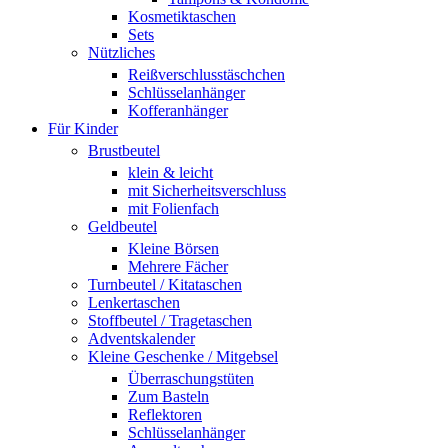
Kosmetiktaschen
Sets
Nützliches
Reißverschlusstäschchen
Schlüsselanhänger
Kofferanhänger
Für Kinder
Brustbeutel
klein & leicht
mit Sicherheitsverschluss
mit Folienfach
Geldbeutel
Kleine Börsen
Mehrere Fächer
Turnbeutel / Kitataschen
Lenkertaschen
Stoffbeutel / Tragetaschen
Adventskalender
Kleine Geschenke / Mitgebsel
Überraschungstüten
Zum Basteln
Reflektoren
Schlüsselanhänger