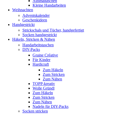
Ausmaltaschen
Kleine Handarbeiten
Weihnachten
Adventskalender
Geschenkideen
Handgestrickt
Strickschals und Tücher, handgefertigt
Socken handgestrickt
Häkeln, Stricken & Nähen
Handarbeitstaschen
DIY-Packs
Graine Créative
Für Kinder
Hardicraft
Zum Häkeln
Zum Stricken
Zum Nähen
TOPP-kreativ
Wolle Gründl
Zum Häkeln
Zum Stricken
Zum Nähen
Nadeln für DIY-Packs
Socken stricken