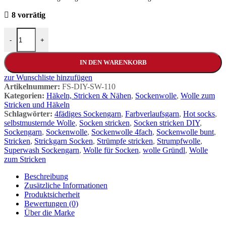
8 vorrätig
-
+
IN DEN WARENKORB
zur Wunschliste hinzufügen
Artikelnummer:
FS-DIY-SW-110
Kategorien:
Häkeln, Stricken & Nähen
,
Sockenwolle
,
Wolle zum
Stricken und Häkeln
Schlagwörter:
4fädiges Sockengarn
,
Farbverlaufsgarn
,
Hot socks
,
selbstmusternde Wolle
,
Socken stricken
,
Socken stricken DIY
,
Sockengarn
,
Sockenwolle
,
Sockenwolle 4fach
,
Sockenwolle bunt
,
Stricken
,
Strickgarn Socken
,
Strümpfe stricken
,
Strumpfwolle
,
Superwash Sockengarn
,
Wolle für Socken
,
wolle Gründl
,
Wolle
zum Stricken
Beschreibung
Zusätzliche Informationen
Produktsicherheit
Bewertungen (0)
Über die Marke