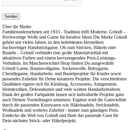
Über die Marke
Familienunternehmen seit 1933 - Tradition trifft Moderne. Gründl –
Hochwertige Wolle und Garne für kreative Ideen Die Marke Gründl
gehört seit vielen Jahren zu den beliebtesten Herstellern
hochwertiger Handstrickgarne. Ob zum Stricken, Häkeln oder
Basteln – Gründl verbindet eine große Materialvielfalt mit
attraktiven Farben und einem hervorragenden Preis-Leistungs-
Verhältnis. Im Maschenwichtel-Shop findest Du ausgewählte
Gründl Garne, Baumwollgarne, Sockenwolle, Babygarne,
Chenillegarne, Handarbeits- und Bastelprojekte für Kinder sowie
passendes Zubehör für Deine kreativen Projekte. Die verschiedenen
Qualitäten eignen sich für Kleidung, Accessoires, Amigurumis,
Heimtextilien, Dekorationen und viele weitere Handarbeitsideen.
Dank der großen Farbpalette lassen sich individuelle Projekte ganz
nach Deinen Vorstellungen umsetzen. Ergänzt wird die Garnvielfalt
durch die passenden Kurzwaren wie Häkelnadeln, Stricknadeln,
Wollnadeln und weiteres Zubehör - immer zum günstigen Preis.
Entdecke die Welt von Gründl und finde das passende Garn für
Dein nächstes Strick- oder Häkelprojekt.