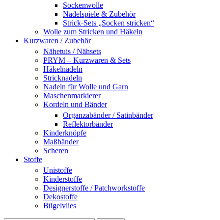
Sockenwolle
Nadelspiele & Zubehör
Strick-Sets „Socken stricken“
Wolle zum Stricken und Häkeln
Kurzwaren / Zubehör
Nähetuis / Nähsets
PRYM – Kurzwaren & Sets
Häkelnadeln
Stricknadeln
Nadeln für Wolle und Garn
Maschenmarkierer
Kordeln und Bänder
Organzabänder / Satinbänder
Reflektorbänder
Kinderknöpfe
Maßbänder
Scheren
Stoffe
Unistoffe
Kinderstoffe
Designerstoffe / Patchworkstoffe
Dekostoffe
Bügelvlies