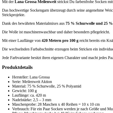
Mit der
Lana Grossa Meilenweit
strickst Du farbenfrohe Socken mi
Das hochwertige Sockengarn überzeugt durch seine angenehme Weichhe
Strickprojekte.
Dank des bewährten Materialmixes aus
75 % Schurwolle und 25 %
Die Wolle ist maschinenwaschbar und daher besonders pflegeleicht.
Mit einer Lauflänge von
420 Metern pro 100 g
reicht bereits ein Kn
Die wechselnden Farbabschnitte erzeugen beim Stricken ein individue
Jede Farbvariante besitzt ihren eigenen Charakter und macht jedes P
Produktdetails
Hersteller: Lana Grossa
Serie: Meilenweit Aktion
Material: 75 % Schurwolle, 25 % Polyamid
Gewicht: 100 g
Lauflänge: ca. 420 m
Nadelstärke: 2,5 – 3 mm
Maschenprobe: 28 Maschen x 40 Reihen = 10 x 10 cm
Verbrauch: Für ein Paar Socken werden je nach Größe und Mus