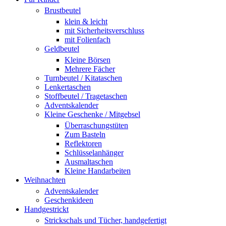
Brustbeutel
klein & leicht
mit Sicherheitsverschluss
mit Folienfach
Geldbeutel
Kleine Börsen
Mehrere Fächer
Turnbeutel / Kitataschen
Lenkertaschen
Stoffbeutel / Tragetaschen
Adventskalender
Kleine Geschenke / Mitgebsel
Überraschungstüten
Zum Basteln
Reflektoren
Schlüsselanhänger
Ausmaltaschen
Kleine Handarbeiten
Weihnachten
Adventskalender
Geschenkideen
Handgestrickt
Strickschals und Tücher, handgefertigt