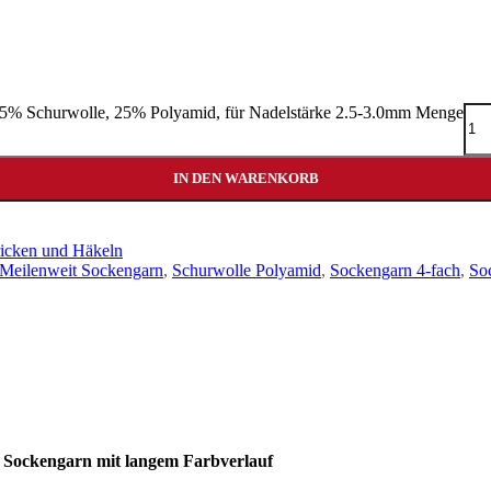
- 75% Schurwolle, 25% Polyamid, für Nadelstärke 2.5-3.0mm Menge
IN DEN WARENKORB
ricken und Häkeln
Meilenweit Sockengarn
,
Schurwolle Polyamid
,
Sockengarn 4-fach
,
So
s Sockengarn mit langem Farbverlauf