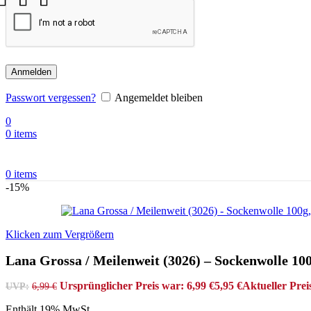
Anmelden
Passwort vergessen?
Angemeldet bleiben
0
0
items
0
items
-15%
Klicken zum Vergrößern
Lana Grossa / Meilenweit (3026) – Sockenwolle 10
Ursprünglicher Preis war: 6,99 €
5,95
€
Aktueller Preis
UVP:
6,99
€
Enthält 19% MwSt.