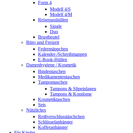
Form 4
Modell 4/S
Modell 4/M
Reisepasshüllen
Single
Duo
Brustbeutel
Büro und Freizeit
Federmäppchen
Kalender-/Schreibmappen
E-Book-Hüllen
Damenhygiene / Kosmetik
Bindentaschen
Medikamententaschen
Tampontaschen
Tampons & Slipeinlagen
Tampons & Kondome
Kosmetiktaschen
Sets
Nützliches
Reißverschlusstäschchen
Schlüsselanhänger
Kofferanhänger
Für Kinder