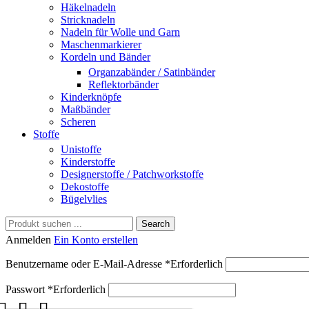
Häkelnadeln
Stricknadeln
Nadeln für Wolle und Garn
Maschenmarkierer
Kordeln und Bänder
Organzabänder / Satinbänder
Reflektorbänder
Kinderknöpfe
Maßbänder
Scheren
Stoffe
Unistoffe
Kinderstoffe
Designerstoffe / Patchworkstoffe
Dekostoffe
Bügelvlies
Search
Anmelden
Ein Konto erstellen
Benutzername oder E-Mail-Adresse
*
Erforderlich
Passwort
*
Erforderlich