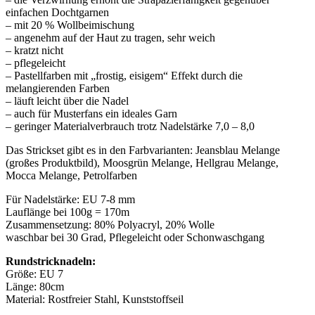
einfachen Dochtgarnen
– mit 20 % Wollbeimischung
– angenehm auf der Haut zu tragen, sehr weich
– kratzt nicht
– pflegeleicht
– Pastellfarben mit „frostig, eisigem“ Effekt durch die
melangierenden Farben
– läuft leicht über die Nadel
– auch für Musterfans ein ideales Garn
– geringer Materialverbrauch trotz Nadelstärke 7,0 – 8,0
Das Strickset gibt es in den Farbvarianten: Jeansblau Melange
(großes Produktbild), Moosgrün Melange, Hellgrau Melange,
Mocca Melange, Petrolfarben
Für Nadelstärke: EU 7-8 mm
Lauflänge bei 100g = 170m
Zusammensetzung: 80% Polyacryl, 20% Wolle
waschbar bei 30 Grad, Pflegeleicht oder Schonwaschgang
Rundstricknadeln:
Größe: EU 7
Länge: 80cm
Material: Rostfreier Stahl, Kunststoffseil