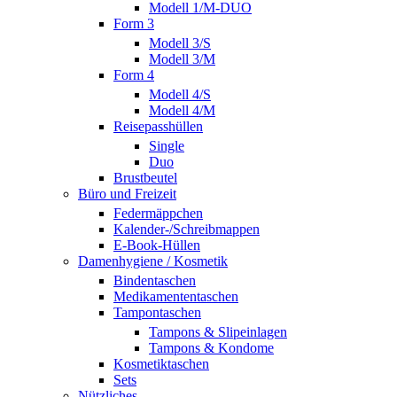
Modell 1/M-DUO
Form 3
Modell 3/S
Modell 3/M
Form 4
Modell 4/S
Modell 4/M
Reisepasshüllen
Single
Duo
Brustbeutel
Büro und Freizeit
Federmäppchen
Kalender-/Schreibmappen
E-Book-Hüllen
Damenhygiene / Kosmetik
Bindentaschen
Medikamententaschen
Tampontaschen
Tampons & Slipeinlagen
Tampons & Kondome
Kosmetiktaschen
Sets
Nützliches