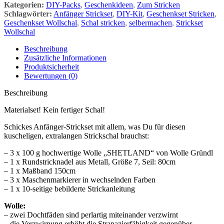
Kategorien:
DIY-Packs
,
Geschenkideen
,
Zum Stricken
Schlagwörter:
Anfänger Strickset
,
DIY-Kit
,
Geschenkset Stricken
,
Geschenkset Wollschal
,
Schal stricken
,
selbermachen
,
Strickset
Wollschal
Beschreibung
Zusätzliche Informationen
Produktsicherheit
Bewertungen (0)
Beschreibung
Materialset! Kein fertiger Schal!
Schickes Anfänger-Strickset mit allem, was Du für diesen
kuscheligen, extralangen Strickschal brauchst:
– 3 x 100 g hochwertige Wolle „SHETLAND“ von Wolle Gründl
– 1 x Rundstricknadel aus Metall, Größe 7, Seil: 80cm
– 1 x Maßband 150cm
– 3 x Maschenmarkierer in wechselnden Farben
– 1 x 10-seitige bebilderte Strickanleitung
Wolle:
– zwei Dochtfäden sind perlartig miteinander verzwirnt
– die Verzwirnung erhöht die Strapazierfähigkeit gegenüber