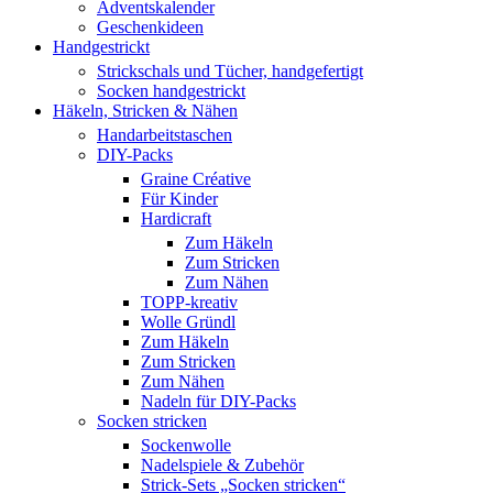
Adventskalender
Geschenkideen
Handgestrickt
Strickschals und Tücher, handgefertigt
Socken handgestrickt
Häkeln, Stricken & Nähen
Handarbeitstaschen
DIY-Packs
Graine Créative
Für Kinder
Hardicraft
Zum Häkeln
Zum Stricken
Zum Nähen
TOPP-kreativ
Wolle Gründl
Zum Häkeln
Zum Stricken
Zum Nähen
Nadeln für DIY-Packs
Socken stricken
Sockenwolle
Nadelspiele & Zubehör
Strick-Sets „Socken stricken“