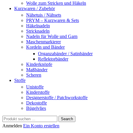
Wolle zum Stricken und Häkeln
Kurzwaren / Zubehör
Nähetuis / Nähsets
PRYM – Kurzwaren & Sets
Häkelnadeln
Stricknadeln
Nadeln für Wolle und Garn
Maschenmarkierer
Kordeln und Bänder
Organzabänder / Satinbänder
Reflektorbänder
Kinderknöpfe
Maßbänder
Scheren
Stoffe
Unistoffe
Kinderstoffe
Designerstoffe / Patchworkstoffe
Dekostoffe
Bügelvlies
Search
Anmelden
Ein Konto erstellen