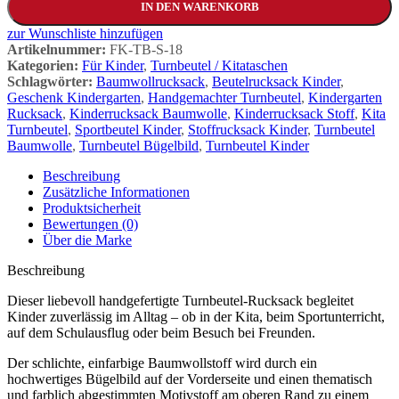
IN DEN WARENKORB
zur Wunschliste hinzufügen
Artikelnummer:
FK-TB-S-18
Kategorien:
Für Kinder
,
Turnbeutel / Kitataschen
Schlagwörter:
Baumwollrucksack
,
Beutelrucksack Kinder
,
Geschenk Kindergarten
,
Handgemachter Turnbeutel
,
Kindergarten
Rucksack
,
Kinderrucksack Baumwolle
,
Kinderrucksack Stoff
,
Kita
Turnbeutel
,
Sportbeutel Kinder
,
Stoffrucksack Kinder
,
Turnbeutel
Baumwolle
,
Turnbeutel Bügelbild
,
Turnbeutel Kinder
Beschreibung
Zusätzliche Informationen
Produktsicherheit
Bewertungen (0)
Über die Marke
Beschreibung
Dieser liebevoll handgefertigte Turnbeutel-Rucksack begleitet
Kinder zuverlässig im Alltag – ob in der Kita, beim Sportunterricht,
auf dem Schulausflug oder beim Besuch bei Freunden.
Der schlichte, einfarbige Baumwollstoff wird durch ein
hochwertiges Bügelbild auf der Vorderseite und einen thematisch
und farblich abgestimmten Motivstoff am oberen Rand zu einem