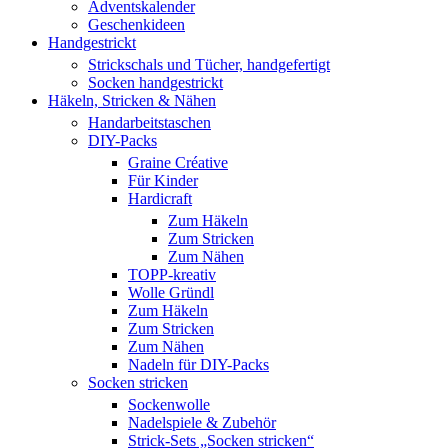
Adventskalender
Geschenkideen
Handgestrickt
Strickschals und Tücher, handgefertigt
Socken handgestrickt
Häkeln, Stricken & Nähen
Handarbeitstaschen
DIY-Packs
Graine Créative
Für Kinder
Hardicraft
Zum Häkeln
Zum Stricken
Zum Nähen
TOPP-kreativ
Wolle Gründl
Zum Häkeln
Zum Stricken
Zum Nähen
Nadeln für DIY-Packs
Socken stricken
Sockenwolle
Nadelspiele & Zubehör
Strick-Sets „Socken stricken“