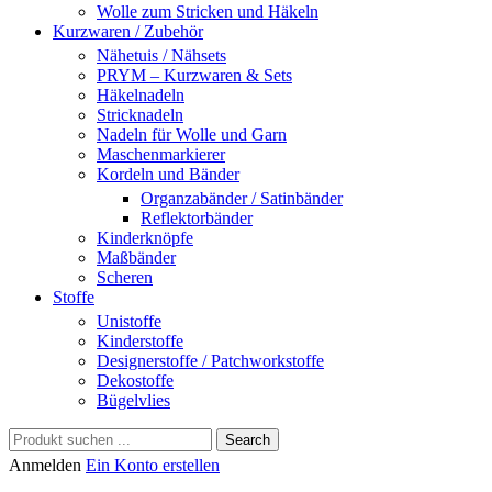
Wolle zum Stricken und Häkeln
Kurzwaren / Zubehör
Nähetuis / Nähsets
PRYM – Kurzwaren & Sets
Häkelnadeln
Stricknadeln
Nadeln für Wolle und Garn
Maschenmarkierer
Kordeln und Bänder
Organzabänder / Satinbänder
Reflektorbänder
Kinderknöpfe
Maßbänder
Scheren
Stoffe
Unistoffe
Kinderstoffe
Designerstoffe / Patchworkstoffe
Dekostoffe
Bügelvlies
Search
Anmelden
Ein Konto erstellen