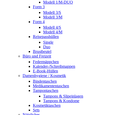
Modell 1/M-DUO
Form 3
Modell 3/S
Modell 3/M
Form 4
Modell 4/S
Modell 4/M
Reisepasshüllen
Single
Duo
Brustbeutel
Büro und Freizeit
Federmäppchen
Kalender-/Schreibmappen
E-Book-Hüllen
Damenhygiene / Kosmetik
Bindentaschen
Medikamententaschen
Tampontaschen
Tampons & Slipeinlagen
Tampons & Kondome
Kosmetiktaschen
Sets
Nützliches