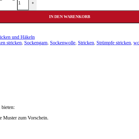
+
IN DEN WARENKORB
ricken und Häkeln
en stricken
,
Sockengarn
,
Sockenwolle
,
Stricken
,
Strümpfe stricken
,
wo
bieten:
re Muster zum Vorschein.