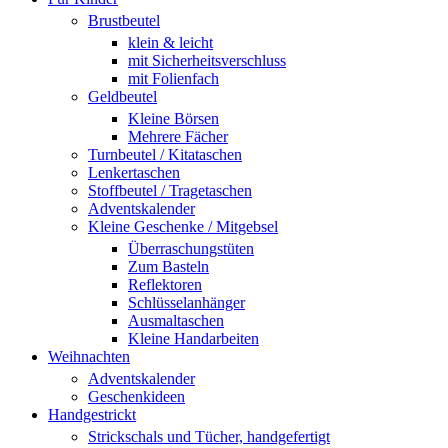
Brustbeutel
klein & leicht
mit Sicherheitsverschluss
mit Folienfach
Geldbeutel
Kleine Börsen
Mehrere Fächer
Turnbeutel / Kitataschen
Lenkertaschen
Stoffbeutel / Tragetaschen
Adventskalender
Kleine Geschenke / Mitgebsel
Überraschungstüten
Zum Basteln
Reflektoren
Schlüsselanhänger
Ausmaltaschen
Kleine Handarbeiten
Weihnachten
Adventskalender
Geschenkideen
Handgestrickt
Strickschals und Tücher, handgefertigt