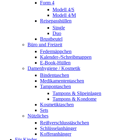
Form 4
Modell 4/S
Modell 4/M
Reisepasshüllen
Single
Duo
Brustbeutel
Büro und Freizeit
Federmäppchen
Kalender-/Schreibmappen
E-Book-Hüllen
Damenhygiene / Kosmetik
Bindentaschen
Medikamententaschen
Tampontaschen
Tampons & Slipeinlagen
Tampons & Kondome
Kosmetiktaschen
Sets
Nützliches
Reißverschlusstäschchen
Schlüsselanhänger
Kofferanhänger
Für Kinder