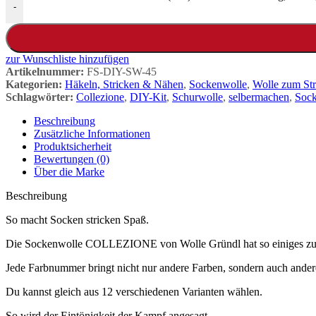
-
zur Wunschliste hinzufügen
Artikelnummer:
FS-DIY-SW-45
Kategorien:
Häkeln, Stricken & Nähen
,
Sockenwolle
,
Wolle zum St
Schlagwörter:
Collezione
,
DIY-Kit
,
Schurwolle
,
selbermachen
,
Sock
Beschreibung
Zusätzliche Informationen
Produktsicherheit
Bewertungen (0)
Über die Marke
Beschreibung
So macht Socken stricken Spaß.
Die Sockenwolle COLLEZIONE von Wolle Gründl hat so einiges zu 
Jede Farbnummer bringt nicht nur andere Farben, sondern auch ande
Du kannst gleich aus 12 verschiedenen Varianten wählen.
So wird der Eintönigkeit der Kampf angesagt.