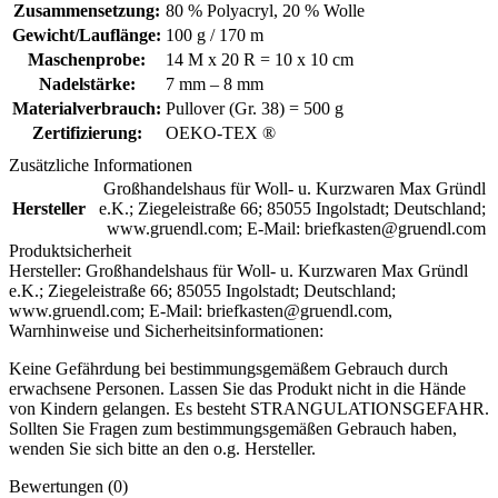
Zusammensetzung:
80 % Polyacryl, 20 % Wolle
Gewicht/Lauflänge:
100 g / 170 m
Maschenprobe:
14 M x 20 R = 10 x 10 cm
Nadelstärke:
7 mm – 8 mm
Materialverbrauch:
Pullover (Gr. 38) = 500 g
Zertifizierung:
OEKO-TEX ®
Zusätzliche Informationen
Großhandelshaus für Woll- u. Kurzwaren Max Gründl
Hersteller
e.K.; Ziegeleistraße 66; 85055 Ingolstadt; Deutschland;
www.gruendl.com; E-Mail: briefkasten@gruendl.com
Produktsicherheit
Hersteller:
Großhandelshaus für Woll- u. Kurzwaren Max Gründl
e.K.; Ziegeleistraße 66; 85055 Ingolstadt; Deutschland;
www.gruendl.com; E-Mail: briefkasten@gruendl.com,
Warnhinweise und Sicherheitsinformationen:
Keine Gefährdung bei bestimmungsgemäßem Gebrauch durch
erwachsene Personen. Lassen Sie das Produkt nicht in die Hände
von Kindern gelangen. Es besteht STRANGULATIONSGEFAHR.
Sollten Sie Fragen zum bestimmungsgemäßen Gebrauch haben,
wenden Sie sich bitte an den o.g. Hersteller.
Bewertungen (0)