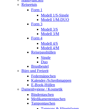
Handytaschen
Reiseetuis
Form 1
Modell 1/S-Single
Modell 1/M-DUO
Form 3
Modell 3/S
Modell 3/M
Form 4
Modell 4/S
Modell 4/M
Reisepasshüllen
Single
Duo
Brustbeutel
Büro und Freizeit
Federmäppchen
Kalender-/Schreibmappen
E-Book-Hüllen
Damenhygiene / Kosmetik
Bindentaschen
Medikamententaschen
Tampontaschen
Tampons & Slipeinlagen