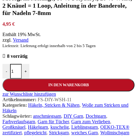
2 Knäuel = 1 Loop, Anleitung in der Banderole,
für Nadeln 7-8mm
4,95
€
Enthält 19% MwSt.
zzgl.
Versand
Lieferzeit: Lieferung erfolgt innerhalb von 2 bis 5 Tagen
8 vorrätig
-
+
IN DEN WARENKORB
zur Wunschliste hinzufügen
Artikelnummer:
FS-DIY-WSH-11
Kategorien:
Häkeln, Stricken & Nähen
,
Wolle zum Stricken und
Häkeln
Schlagwörter:
anschmiegsam
,
DIY Garn
,
Dochtgarn
,
Farbverlaufsgarn
,
Garn für Tücher
,
Garn zum Verlieben
,
Großknäuel
,
Häkelgarn
,
kuschelig
,
Lieblingsgarn
,
OEKO-TEX®
zertifiziert
,
pflegeleicht
,
Strickgarn
,
weiches Garn
,
Wollmischgarn