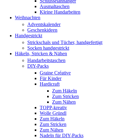
Schlüsselanhänger
Ausmaltaschen
Kleine Handarbeiten
Weihnachten
Adventskalender
Geschenkideen
Handgestrickt
Strickschals und Tücher, handgefertigt
Socken handgestrickt
Häkeln, Stricken & Nähen
Handarbeitstaschen
DIY-Packs
Graine Créative
Für Kinder
Hardicraft
Zum Häkeln
Zum Stricken
Zum Nähen
TOPP-kreativ
Wolle Gründl
Zum Häkeln
Zum Stricken
Zum Nähen
Nadeln für DIY-Packs