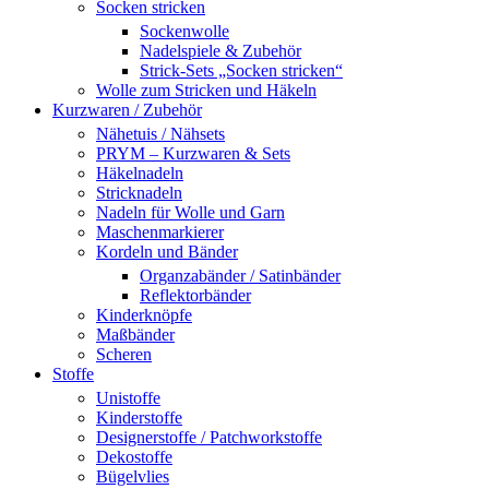
Socken stricken
Sockenwolle
Nadelspiele & Zubehör
Strick-Sets „Socken stricken“
Wolle zum Stricken und Häkeln
Kurzwaren / Zubehör
Nähetuis / Nähsets
PRYM – Kurzwaren & Sets
Häkelnadeln
Stricknadeln
Nadeln für Wolle und Garn
Maschenmarkierer
Kordeln und Bänder
Organzabänder / Satinbänder
Reflektorbänder
Kinderknöpfe
Maßbänder
Scheren
Stoffe
Unistoffe
Kinderstoffe
Designerstoffe / Patchworkstoffe
Dekostoffe
Bügelvlies