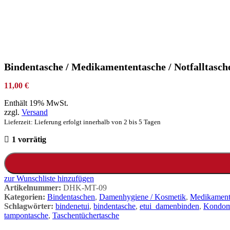
Bindentasche / Medikamententasche / Notfalltasch
11,00
€
Enthält 19% MwSt.
zzgl.
Versand
Lieferzeit: Lieferung erfolgt innerhalb von 2 bis 5 Tagen
1 vorrätig
zur Wunschliste hinzufügen
Artikelnummer:
DHK-MT-09
Kategorien:
Bindentaschen
,
Damenhygiene / Kosmetik
,
Medikament
Schlagwörter:
bindenetui
,
bindentasche
,
etui_damenbinden
,
Kondom
tampontasche
,
Taschentüchertasche