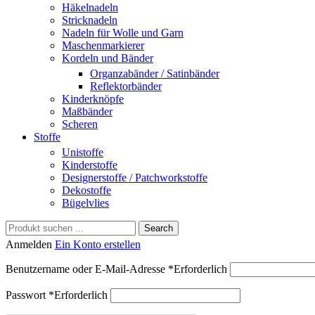
Häkelnadeln
Stricknadeln
Nadeln für Wolle und Garn
Maschenmarkierer
Kordeln und Bänder
Organzabänder / Satinbänder
Reflektorbänder
Kinderknöpfe
Maßbänder
Scheren
Stoffe
Unistoffe
Kinderstoffe
Designerstoffe / Patchworkstoffe
Dekostoffe
Bügelvlies
Search
Anmelden
Ein Konto erstellen
Benutzername oder E-Mail-Adresse
*
Erforderlich
Passwort
*
Erforderlich