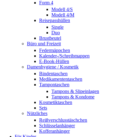
Form 4
Modell 4/S
Modell 4/M
Reisepasshüllen
Single
Duo
Brustbeutel
Büro und Freizeit
Federmäppchen
Kalender-/Schreibmappen
E-Book-Hüllen
Damenhygiene / Kosmetik
Bindentaschen
Medikamententaschen
Tampontaschen
Tampons & Slipeinlagen
Tampons & Kondome
Kosmetiktaschen
Sets
Nützliches
Reißverschlusstäschchen
Schlüsselanhänger
Kofferanhänger
Für Kinder