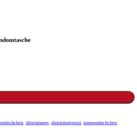
Kondomtasche
tertäschchen
,
slipeinlagen
,
slipeinlagenetui
,
tampontäschchen
,