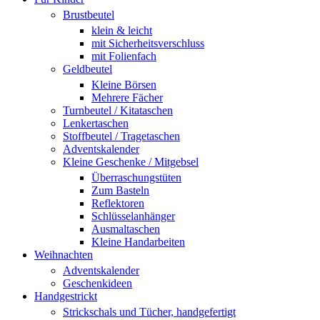
Brustbeutel
klein & leicht
mit Sicherheitsverschluss
mit Folienfach
Geldbeutel
Kleine Börsen
Mehrere Fächer
Turnbeutel / Kitataschen
Lenkertaschen
Stoffbeutel / Tragetaschen
Adventskalender
Kleine Geschenke / Mitgebsel
Überraschungstüten
Zum Basteln
Reflektoren
Schlüsselanhänger
Ausmaltaschen
Kleine Handarbeiten
Weihnachten
Adventskalender
Geschenkideen
Handgestrickt
Strickschals und Tücher, handgefertigt