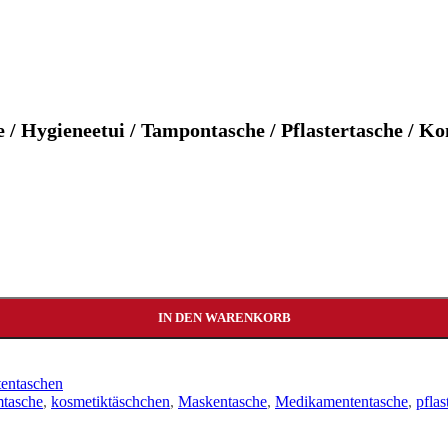
e / Hygieneetui / Tampontasche / Pflastertasche / 
IN DEN WARENKORB
entaschen
tasche
,
kosmetiktäschchen
,
Maskentasche
,
Medikamententasche
,
pflas