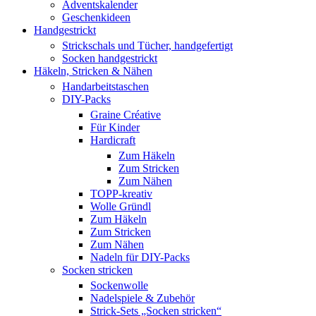
Adventskalender
Geschenkideen
Handgestrickt
Strickschals und Tücher, handgefertigt
Socken handgestrickt
Häkeln, Stricken & Nähen
Handarbeitstaschen
DIY-Packs
Graine Créative
Für Kinder
Hardicraft
Zum Häkeln
Zum Stricken
Zum Nähen
TOPP-kreativ
Wolle Gründl
Zum Häkeln
Zum Stricken
Zum Nähen
Nadeln für DIY-Packs
Socken stricken
Sockenwolle
Nadelspiele & Zubehör
Strick-Sets „Socken stricken“