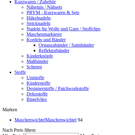
Kurzwaren / Zubehör
Nähetuis / Nähsets
PRYM - Kurzwaren & Sets
Häkelnadeln
Stricknadeln
Nadeln für Wolle und Garn / Stoffclips
Maschenmarkierer
Kordeln und Bänder
Organzabänder / Satinbänder
Reflektorbänder
Kinderknöpfe
Maßbänder
Scheren
Stoffe
Unistoffe
Kinderstoffe
Designerstoffe / Patchworkstoffe
Dekostoffe
Bügelvlies
Marken
Maschenwichtel
Maschenwichtel
94
Nach Preis filtern