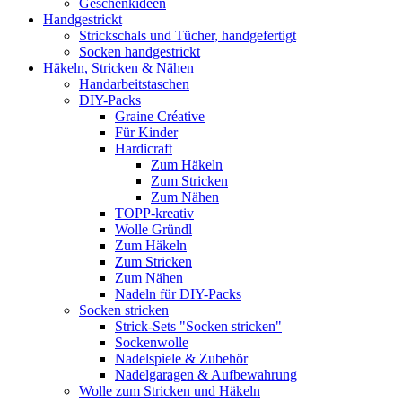
Geschenkideen
Handgestrickt
Strickschals und Tücher, handgefertigt
Socken handgestrickt
Häkeln, Stricken & Nähen
Handarbeitstaschen
DIY-Packs
Graine Créative
Für Kinder
Hardicraft
Zum Häkeln
Zum Stricken
Zum Nähen
TOPP-kreativ
Wolle Gründl
Zum Häkeln
Zum Stricken
Zum Nähen
Nadeln für DIY-Packs
Socken stricken
Strick-Sets "Socken stricken"
Sockenwolle
Nadelspiele & Zubehör
Nadelgaragen & Aufbewahrung
Wolle zum Stricken und Häkeln