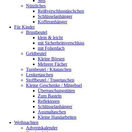
Sets
Nützliches
Reißverschlusstäschchen
Schlüsselanhänger
Kofferanhänger
Für Kinder
Brustbeutel
klein & leicht
mit Sicherheitsverschluss
mit Folienfach
Geldbeutel
Kleine Börsen
Mehrere Fächer
Turnbeutel / Kitataschen
Lenkertaschen
Stoffbeutel / Tragetaschen
Kleine Geschenke / Mitgebsel
Überraschungstüten
Zum Basteln
Reflektoren
Schlüsselanhänger
Ausmaltaschen
Kleine Handarbeiten
Weihnachten
Adventskalender