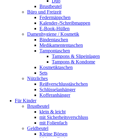
Duo
Brustbeutel
Büro und Freizeit
Federmäppchen
Kalender-/Schreibmappen
E-Book-Hüllen
Damenhygiene / Kosmetik
Bindentaschen
Medikamententaschen
Tampontaschen
Tampons & Slipeinlagen
Tampons & Kondome
Kosmetiktaschen
Sets
Nützliches
Reißverschlusstäschchen
Schlüsselanhänger
Kofferanhänger
Für Kinder
Brustbeutel
klein & leicht
mit Sicherheitsverschluss
mit Folienfach
Geldbeutel
Kleine Börsen