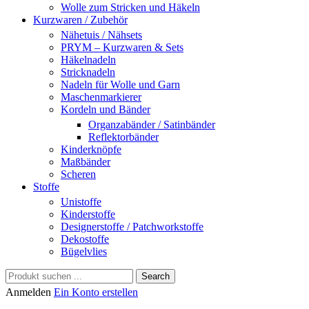
Wolle zum Stricken und Häkeln
Kurzwaren / Zubehör
Nähetuis / Nähsets
PRYM – Kurzwaren & Sets
Häkelnadeln
Stricknadeln
Nadeln für Wolle und Garn
Maschenmarkierer
Kordeln und Bänder
Organzabänder / Satinbänder
Reflektorbänder
Kinderknöpfe
Maßbänder
Scheren
Stoffe
Unistoffe
Kinderstoffe
Designerstoffe / Patchworkstoffe
Dekostoffe
Bügelvlies
Search
Anmelden
Ein Konto erstellen