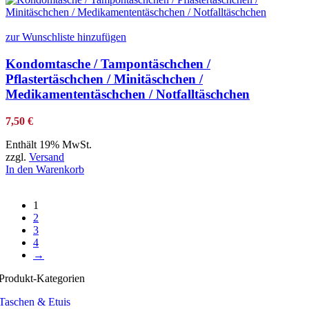
zur Wunschliste hinzufügen
Kondomtasche / Tampontäschchen /
Pflastertäschchen / Minitäschchen /
Medikamententäschchen / Notfalltäschchen
7,50
€
Enthält 19% MwSt.
zzgl.
Versand
In den Warenkorb
1
2
3
4
→
Produkt-Kategorien
Taschen & Etuis