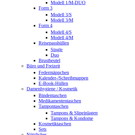
Modell 1/M-DUO
Form 3
Modell 3/S
Modell 3/M
Form 4
Modell 4/S
Modell 4/M
Reisepasshüllen
Single
Duo
Brustbeutel
Büro und Freizeit
Federmäppchen
Kalender-/Schreibmappen
E-Book-Hüllen
Damenhygiene / Kosmetik
Bindentaschen
Medikamententaschen
Tampontaschen
Tampons & Slipeinlagen
Tampons & Kondome
Kosmetiktaschen
Sets
Nützliches