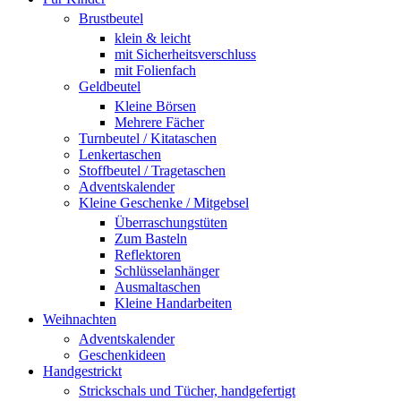
Brustbeutel
klein & leicht
mit Sicherheitsverschluss
mit Folienfach
Geldbeutel
Kleine Börsen
Mehrere Fächer
Turnbeutel / Kitataschen
Lenkertaschen
Stoffbeutel / Tragetaschen
Adventskalender
Kleine Geschenke / Mitgebsel
Überraschungstüten
Zum Basteln
Reflektoren
Schlüsselanhänger
Ausmaltaschen
Kleine Handarbeiten
Weihnachten
Adventskalender
Geschenkideen
Handgestrickt
Strickschals und Tücher, handgefertigt