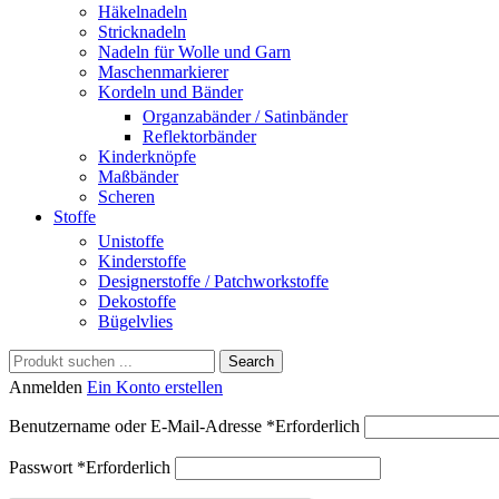
Häkelnadeln
Stricknadeln
Nadeln für Wolle und Garn
Maschenmarkierer
Kordeln und Bänder
Organzabänder / Satinbänder
Reflektorbänder
Kinderknöpfe
Maßbänder
Scheren
Stoffe
Unistoffe
Kinderstoffe
Designerstoffe / Patchworkstoffe
Dekostoffe
Bügelvlies
Search
Anmelden
Ein Konto erstellen
Benutzername oder E-Mail-Adresse
*
Erforderlich
Passwort
*
Erforderlich