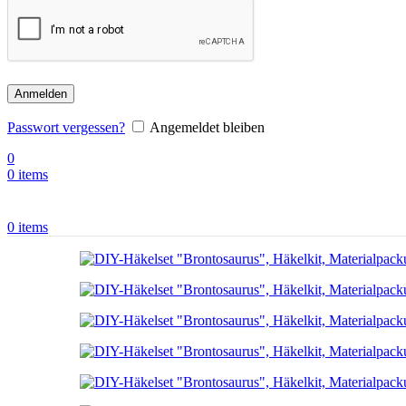
Anmelden
Passwort vergessen?
Angemeldet bleiben
0
0
items
0
items