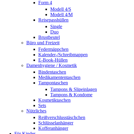
Form 4
Modell 4/S
Modell 4/M
Reisepasshüllen
Single
Duo
Brustbeutel
Büro und Freizeit
Federmäppchen
Kalender-/Schreibmappen
E-Book-Hüllen
Damenhygiene / Kosmetik
Bindentaschen
Medikamententaschen
Tampontaschen
Tampons & Slipeinlagen
Tampons & Kondome
Kosmetiktaschen
Sets
Nützliches
Reißverschlusstäschchen
Schlüsselanhänger
Kofferanhänger
Für Kinder