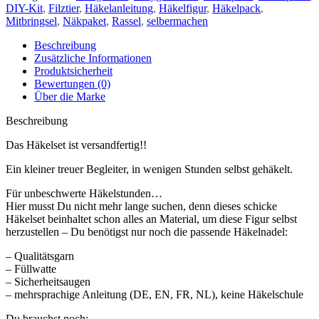
DIY-Kit
,
Filztier
,
Häkelanleitung
,
Häkelfigur
,
Häkelpack
,
Mitbringsel
,
Näkpaket
,
Rassel
,
selbermachen
Beschreibung
Zusätzliche Informationen
Produktsicherheit
Bewertungen (0)
Über die Marke
Beschreibung
Das Häkelset ist versandfertig!!
Ein kleiner treuer Begleiter, in wenigen Stunden selbst gehäkelt.
Für unbeschwerte Häkelstunden…
Hier musst Du nicht mehr lange suchen, denn dieses schicke
Häkelset beinhaltet schon alles an Material, um diese Figur selbst
herzustellen – Du benötigst nur noch die passende Häkelnadel:
– Qualitätsgarn
– Füllwatte
– Sicherheitsaugen
– mehrsprachige Anleitung (DE, EN, FR, NL), keine Häkelschule
Du brauchst noch: