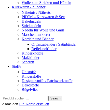
Wolle zum Stricken und Häkeln
Kurzwaren / Zubehör
Nähetuis / Nähsets
PRYM – Kurzwaren & Sets
Häkelnadeln
Stricknadeln
Nadeln für Wolle und Garn
Maschenmarkierer
Kordeln und Bänder
Organzabänder / Satinbänder
Reflektorbänder
Kinderknöpfe
Maßbänder
Scheren
Stoffe
Unistoffe
Kinderstoffe
Designerstoffe / Patchworkstoffe
Dekostoffe
Bügelvlies
Search
Anmelden
Ein Konto erstellen