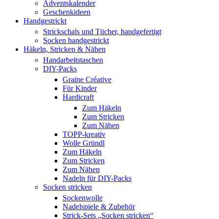
Adventskalender
Geschenkideen
Handgestrickt
Strickschals und Tücher, handgefertigt
Socken handgestrickt
Häkeln, Stricken & Nähen
Handarbeitstaschen
DIY-Packs
Graine Créative
Für Kinder
Hardicraft
Zum Häkeln
Zum Stricken
Zum Nähen
TOPP-kreativ
Wolle Gründl
Zum Häkeln
Zum Stricken
Zum Nähen
Nadeln für DIY-Packs
Socken stricken
Sockenwolle
Nadelspiele & Zubehör
Strick-Sets „Socken stricken“