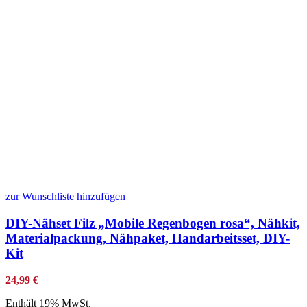
zur Wunschliste hinzufügen
DIY-Nähset Filz „Mobile Regenbogen rosa“, Nähkit,
Materialpackung, Nähpaket, Handarbeitsset, DIY-
Kit
24,99
€
Enthält 19% MwSt.