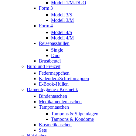
Modell 1/M-DUO
Form 3
Modell 3/S
Modell 3/M
Form 4
Modell 4/S
Modell 4/M
Reisepasshüllen
Single
Duo
Brustbeutel
Büro und Freizeit
Federmäppchen
Kalender-/Schreibmappen
E-Book-Hüllen
Damenhygiene / Kosmetik
Bindentaschen
Medikamententaschen
Tampontaschen
Tampons & Slipeinlagen
Tampons & Kondome
Kosmetiktaschen
Sets
Nützliches