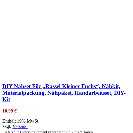
zur Wunschliste hinzufügen
DIY-Nähset Filz „Rassel Kleiner Fuchs“, Nähkit,
Materialpackung, Nähpaket, Handarbeitsset, DIY-
Kit
10,99
€
Enthält 19% MwSt.
zzgl.
Versand
Lieferzeit: Lieferung erfolgt innerhalb von 2 bis 5 Tagen