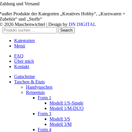
Zahlung und Versand
*außer Produkte der Kategorien „Kreatives Hobby“, „Kurzwaren +
Zubehör“ und „Stoffe“
© 2026 Maschenwichtel | Design by
DN DIGITAL
Search
Kategorien
Menü
FAQ
Über mich
Kontakt
Gutscheine
Taschen & Etuis
Handytaschen
Reiseetuis
Form 1
Modell 1/S-Single
Modell 1/M-DUO
Form 3
Modell 3/S
Modell 3/M
Form 4