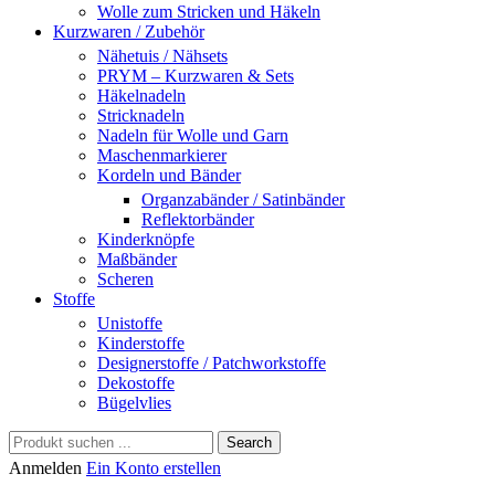
Wolle zum Stricken und Häkeln
Kurzwaren / Zubehör
Nähetuis / Nähsets
PRYM – Kurzwaren & Sets
Häkelnadeln
Stricknadeln
Nadeln für Wolle und Garn
Maschenmarkierer
Kordeln und Bänder
Organzabänder / Satinbänder
Reflektorbänder
Kinderknöpfe
Maßbänder
Scheren
Stoffe
Unistoffe
Kinderstoffe
Designerstoffe / Patchworkstoffe
Dekostoffe
Bügelvlies
Search
Anmelden
Ein Konto erstellen