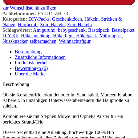
zur Wunschliste hinzufügen
Artikelnummer:
FS-DIY-ZH-73
Kategorien:
DIY-Packs
,
Geschenkideen
,
Häkeln, Stricken &
Nähen
,
Hardicraft
,
Zum Häkeln
,
Zum Häkeln
Schlagwörter:
Amigurumi
,
babygeschenk
,
Bastelpack
,
Bastelpaket
,
DIY-Kit
,
Häkelanleitung
,
Häkelfigur
,
Häkelpack
,
Mitbringsel
,
Nussknacker
,
selbermachen
,
Weihnachtsfigur
Beschreibung
Zusätzliche Informationen
Produktsicherheit
Bewertungen (0)
Über die Marke
Beschreibung
Ob sie Korallenriffe erkundet oder im Sand spielt, Marleen Krabbe
ist bereit, in unzähligen Unterwasserabenteuern die Hauptrolle zu
spielen.
Kombiniere sie mit Stephen Möwe und Ophelia Auster für ein
perfektes Strand-Trio.
Dieses Set enthält eine Anleitung, hochwertige 100% Bio-
Baumwollgarne und alles Zubehör, um loszulegen (Häkelnadel