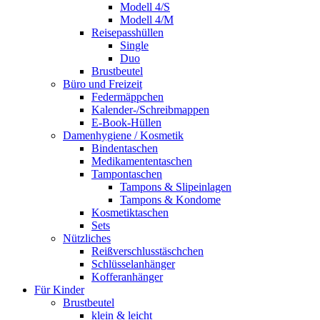
Modell 4/S
Modell 4/M
Reisepasshüllen
Single
Duo
Brustbeutel
Büro und Freizeit
Federmäppchen
Kalender-/Schreibmappen
E-Book-Hüllen
Damenhygiene / Kosmetik
Bindentaschen
Medikamententaschen
Tampontaschen
Tampons & Slipeinlagen
Tampons & Kondome
Kosmetiktaschen
Sets
Nützliches
Reißverschlusstäschchen
Schlüsselanhänger
Kofferanhänger
Für Kinder
Brustbeutel
klein & leicht