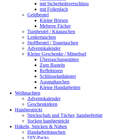
mit Sicherheitsverschluss
mit Folienfach
Geldbeutel
Kleine Börsen
Mehrere Fächer
Turnbeutel / Kitataschen
Lenkertaschen
Stoffbeutel / Tragetaschen
Adventskalender
Kleine Geschenke / Mitgebsel
Überraschungstüten
Zum Basteln
Reflektoren
Schlüsselanhänger
Ausmaltaschen
Kleine Handarbeiten
Weihnachten
Adventskalender
Geschenkideen
Handgestrickt
Strickschals und Tücher, handgefertigt
Socken handgestrickt
Häkeln, Stricken & Nähen
Handarbeitstaschen
DIY-Packs