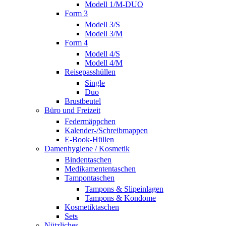
Modell 1/M-DUO
Form 3
Modell 3/S
Modell 3/M
Form 4
Modell 4/S
Modell 4/M
Reisepasshüllen
Single
Duo
Brustbeutel
Büro und Freizeit
Federmäppchen
Kalender-/Schreibmappen
E-Book-Hüllen
Damenhygiene / Kosmetik
Bindentaschen
Medikamententaschen
Tampontaschen
Tampons & Slipeinlagen
Tampons & Kondome
Kosmetiktaschen
Sets
Nützliches