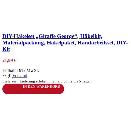
zur Wunschliste hinzufügen
DIY-Häkelset „Giraffe George“, Häkelkit,
Materialpackung, Häkelpaket, Handarbeitsset, DIY-
Kit
21,99
€
Enthält 19% MwSt.
zzgl.
Versand
Lieferzeit: Lieferung erfolgt innerhalb von 2 bis 5 Tagen
IN DEN WARENKORB