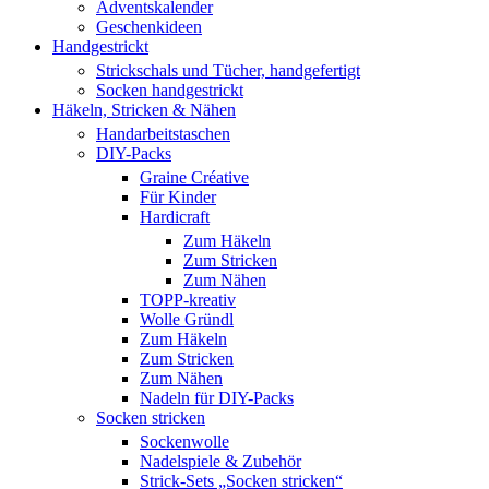
Adventskalender
Geschenkideen
Handgestrickt
Strickschals und Tücher, handgefertigt
Socken handgestrickt
Häkeln, Stricken & Nähen
Handarbeitstaschen
DIY-Packs
Graine Créative
Für Kinder
Hardicraft
Zum Häkeln
Zum Stricken
Zum Nähen
TOPP-kreativ
Wolle Gründl
Zum Häkeln
Zum Stricken
Zum Nähen
Nadeln für DIY-Packs
Socken stricken
Sockenwolle
Nadelspiele & Zubehör
Strick-Sets „Socken stricken“