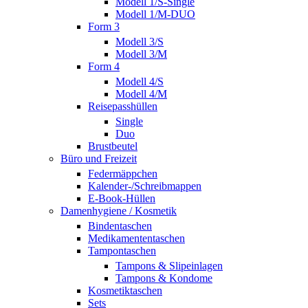
Modell 1/S-Single
Modell 1/M-DUO
Form 3
Modell 3/S
Modell 3/M
Form 4
Modell 4/S
Modell 4/M
Reisepasshüllen
Single
Duo
Brustbeutel
Büro und Freizeit
Federmäppchen
Kalender-/Schreibmappen
E-Book-Hüllen
Damenhygiene / Kosmetik
Bindentaschen
Medikamententaschen
Tampontaschen
Tampons & Slipeinlagen
Tampons & Kondome
Kosmetiktaschen
Sets