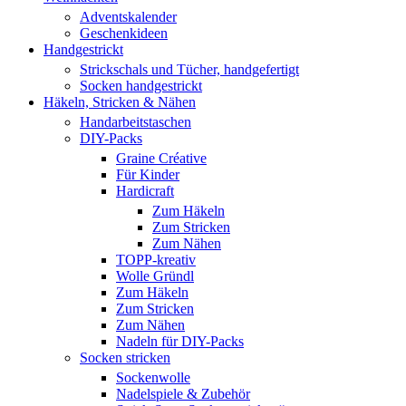
Adventskalender
Geschenkideen
Handgestrickt
Strickschals und Tücher, handgefertigt
Socken handgestrickt
Häkeln, Stricken & Nähen
Handarbeitstaschen
DIY-Packs
Graine Créative
Für Kinder
Hardicraft
Zum Häkeln
Zum Stricken
Zum Nähen
TOPP-kreativ
Wolle Gründl
Zum Häkeln
Zum Stricken
Zum Nähen
Nadeln für DIY-Packs
Socken stricken
Sockenwolle
Nadelspiele & Zubehör