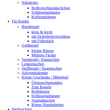
Nützliches
Reißverschlusstäschchen
Schlüsselanhänger
Kofferanhänger
Für Kinder
Brustbeutel
klein & leicht
mit Sicherheitsverschluss
mit Folienfach
Geldbeutel
Kleine Börsen
Mehrere Fächer
Turnbeutel / Kitataschen
Lenkertaschen
Stoffbeutel / Tragetaschen
Adventskalender
Kleine Geschenke / Mitgebsel
Überraschungstüten
Zum Basteln
Reflektoren
Schlüsselanhänger
Ausmaltaschen
Kleine Handarbeiten
Weihnachten