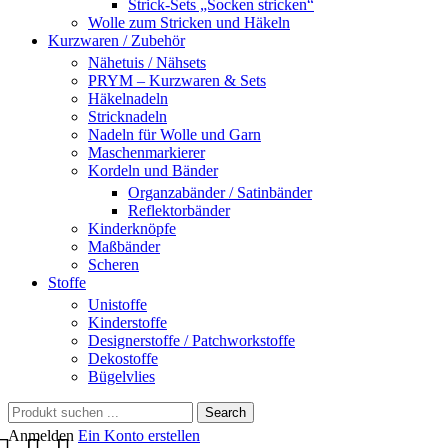
Strick-Sets „Socken stricken“
Wolle zum Stricken und Häkeln
Kurzwaren / Zubehör
Nähetuis / Nähsets
PRYM – Kurzwaren & Sets
Häkelnadeln
Stricknadeln
Nadeln für Wolle und Garn
Maschenmarkierer
Kordeln und Bänder
Organzabänder / Satinbänder
Reflektorbänder
Kinderknöpfe
Maßbänder
Scheren
Stoffe
Unistoffe
Kinderstoffe
Designerstoffe / Patchworkstoffe
Dekostoffe
Bügelvlies
Search
Anmelden
Ein Konto erstellen