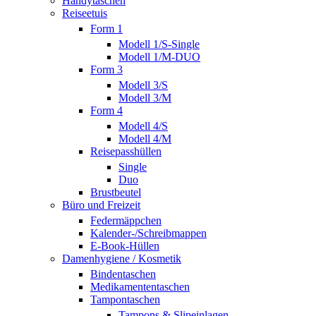
Handytaschen
Reiseetuis
Form 1
Modell 1/S-Single
Modell 1/M-DUO
Form 3
Modell 3/S
Modell 3/M
Form 4
Modell 4/S
Modell 4/M
Reisepasshüllen
Single
Duo
Brustbeutel
Büro und Freizeit
Federmäppchen
Kalender-/Schreibmappen
E-Book-Hüllen
Damenhygiene / Kosmetik
Bindentaschen
Medikamententaschen
Tampontaschen
Tampons & Slipeinlagen