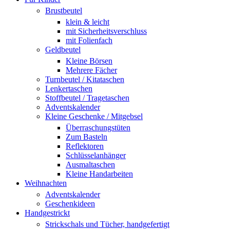
Brustbeutel
klein & leicht
mit Sicherheitsverschluss
mit Folienfach
Geldbeutel
Kleine Börsen
Mehrere Fächer
Turnbeutel / Kitataschen
Lenkertaschen
Stoffbeutel / Tragetaschen
Adventskalender
Kleine Geschenke / Mitgebsel
Überraschungstüten
Zum Basteln
Reflektoren
Schlüsselanhänger
Ausmaltaschen
Kleine Handarbeiten
Weihnachten
Adventskalender
Geschenkideen
Handgestrickt
Strickschals und Tücher, handgefertigt