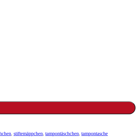
chchen
,
stiftemäppchen
,
tampontäschchen
,
tampontasche