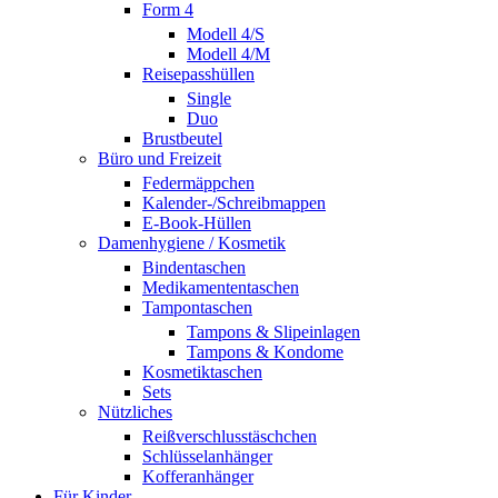
Form 4
Modell 4/S
Modell 4/M
Reisepasshüllen
Single
Duo
Brustbeutel
Büro und Freizeit
Federmäppchen
Kalender-/Schreibmappen
E-Book-Hüllen
Damenhygiene / Kosmetik
Bindentaschen
Medikamententaschen
Tampontaschen
Tampons & Slipeinlagen
Tampons & Kondome
Kosmetiktaschen
Sets
Nützliches
Reißverschlusstäschchen
Schlüsselanhänger
Kofferanhänger
Für Kinder