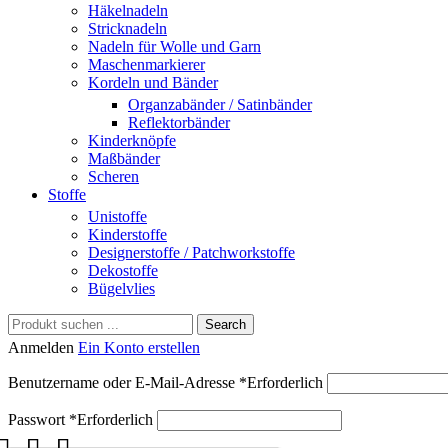
Häkelnadeln
Stricknadeln
Nadeln für Wolle und Garn
Maschenmarkierer
Kordeln und Bänder
Organzabänder / Satinbänder
Reflektorbänder
Kinderknöpfe
Maßbänder
Scheren
Stoffe
Unistoffe
Kinderstoffe
Designerstoffe / Patchworkstoffe
Dekostoffe
Bügelvlies
Search
Anmelden
Ein Konto erstellen
Benutzername oder E-Mail-Adresse
*
Erforderlich
Passwort
*
Erforderlich