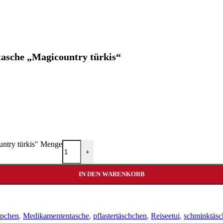
tasche „Magicountry türkis“
untry türkis" Menge
+
IN DEN WARENKORB
pchen
,
Medikamententasche
,
pflastertäschchen
,
Reiseetui
,
schminktäs