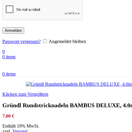
Anmelden
Passwort vergessen?
Angemeldet bleiben
0
0
items
0
items
Klicken zum Vergrößern
Gründl Rundstricknadeln BAMBUS DELUXE, 4.0mm,
7,00
€
Enthält 19% MwSt.
zzgl.
Versand