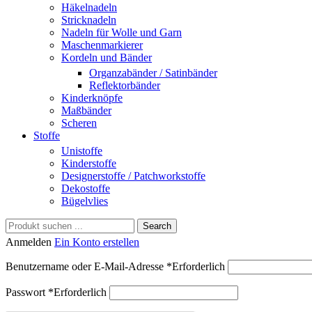
Häkelnadeln
Stricknadeln
Nadeln für Wolle und Garn
Maschenmarkierer
Kordeln und Bänder
Organzabänder / Satinbänder
Reflektorbänder
Kinderknöpfe
Maßbänder
Scheren
Stoffe
Unistoffe
Kinderstoffe
Designerstoffe / Patchworkstoffe
Dekostoffe
Bügelvlies
Search
Anmelden
Ein Konto erstellen
Benutzername oder E-Mail-Adresse
*
Erforderlich
Passwort
*
Erforderlich