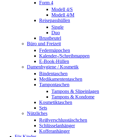
Form 4
Modell 4/S
Modell 4/M
Reisepasshüllen
Single
Duo
Brustbeutel
Büro und Freizeit
Federmäppchen
Kalender-/Schreibmappen
E-Book-Hüllen
Damenhygiene / Kosmetik
Bindentaschen
Medikamententaschen
Tampontaschen
Tampons & Slipeinlagen
Tampons & Kondome
Kosmetiktaschen
Sets
Nützliches
Reißverschlusstäschchen
Schlüsselanhänger
Kofferanhänger
Für Kinder