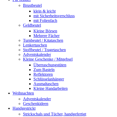
Brustbeutel
klein & leicht
mit Sicherheitsverschluss
mit Folienfach
Geldbeutel
Kleine Börsen
Mehrere Fächer
Turnbeutel / Kitataschen
Lenkertaschen
Stoffbeutel / Tragetaschen
Adventskalender
Kleine Geschenke / Mitgebsel
Überraschungstüten
Zum Basteln
Reflektoren
Schlüsselanhänger
Ausmaltaschen
Kleine Handarbeiten
Weihnachten
Adventskalender
Geschenkideen
Handgestrickt
Strickschals und Tücher, handgefertigt