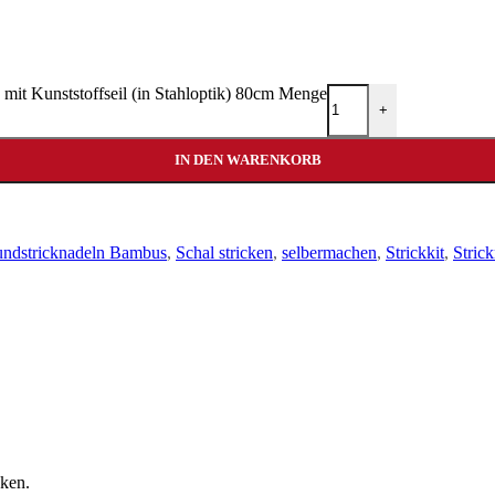
Kunststoffseil (in Stahloptik) 80cm Menge
+
IN DEN WARENKORB
ndstricknadeln Bambus
,
Schal stricken
,
selbermachen
,
Strickkit
,
Stric
cken.