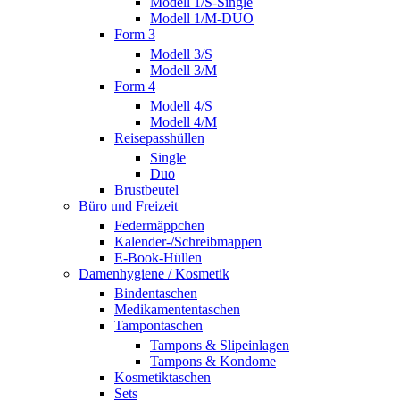
Modell 1/S-Single
Modell 1/M-DUO
Form 3
Modell 3/S
Modell 3/M
Form 4
Modell 4/S
Modell 4/M
Reisepasshüllen
Single
Duo
Brustbeutel
Büro und Freizeit
Federmäppchen
Kalender-/Schreibmappen
E-Book-Hüllen
Damenhygiene / Kosmetik
Bindentaschen
Medikamententaschen
Tampontaschen
Tampons & Slipeinlagen
Tampons & Kondome
Kosmetiktaschen
Sets