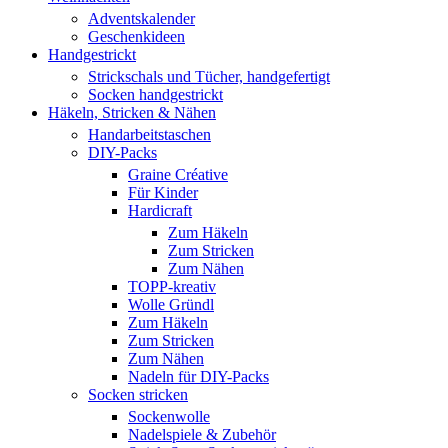
Adventskalender
Geschenkideen
Handgestrickt
Strickschals und Tücher, handgefertigt
Socken handgestrickt
Häkeln, Stricken & Nähen
Handarbeitstaschen
DIY-Packs
Graine Créative
Für Kinder
Hardicraft
Zum Häkeln
Zum Stricken
Zum Nähen
TOPP-kreativ
Wolle Gründl
Zum Häkeln
Zum Stricken
Zum Nähen
Nadeln für DIY-Packs
Socken stricken
Sockenwolle
Nadelspiele & Zubehör