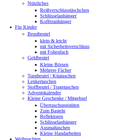
Nützliches
Reißverschlusstäschchen
Schlüsselanhänger
Kofferanhänger
Für Kinder
Brustbeutel
klein & leicht
mit Sicherheitsverschluss
mit Folienfach
Geldbeutel
Kleine Börsen
Mehrere Fächer
Turnbeutel / Kitataschen
Lenkertaschen
Stoffbeutel / Tragetaschen
Adventskalender
Kleine Geschenke / Mitgebsel
Überraschungstüten
Zum Basteln
Reflektoren
Schlüsselanhänger
Ausmaltaschen
Kleine Handarbeiten
Weihnachten