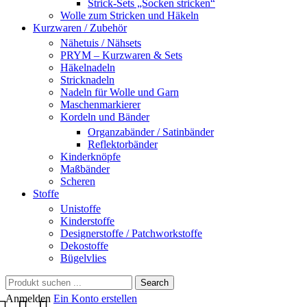
Strick-Sets „Socken stricken“
Wolle zum Stricken und Häkeln
Kurzwaren / Zubehör
Nähetuis / Nähsets
PRYM – Kurzwaren & Sets
Häkelnadeln
Stricknadeln
Nadeln für Wolle und Garn
Maschenmarkierer
Kordeln und Bänder
Organzabänder / Satinbänder
Reflektorbänder
Kinderknöpfe
Maßbänder
Scheren
Stoffe
Unistoffe
Kinderstoffe
Designerstoffe / Patchworkstoffe
Dekostoffe
Bügelvlies
Search
Anmelden
Ein Konto erstellen