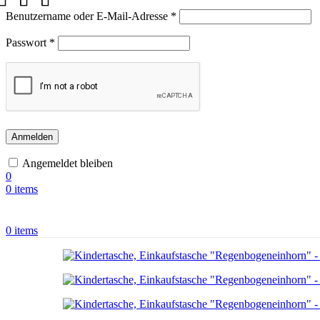
Benutzername oder E-Mail-Adresse
*
Passwort
*
Anmelden
Angemeldet bleiben
0
0
items
0
items