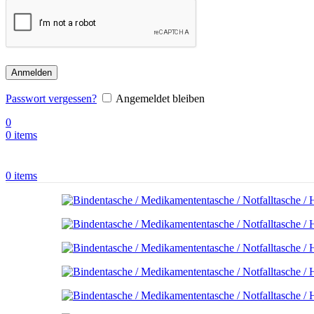
Anmelden
Passwort vergessen?
Angemeldet bleiben
0
0
items
0
items