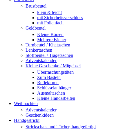
Brustbeutel
klein & leicht
mit Sicherheitsverschluss
mit Folienfach
Geldbeutel
Kleine Börsen
Mehrere Fächer
Turnbeutel / Kitataschen
Lenkertaschen
Stoffbeutel / Tragetaschen
Adventskalender
Kleine Geschenke / Mitgebsel
Überraschungstüten
Zum Basteln
Reflektoren
Schlüsselanhänger
Ausmaltaschen
Kleine Handarbeiten
Weihnachten
Adventskalender
Geschenkideen
Handgestrickt
Strickschals und Tücher, handgefertigt