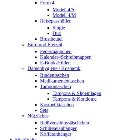
Form 4
Modell 4/S
Modell 4/M
Reisepasshüllen
Single
Duo
Brustbeutel
Büro und Freizeit
Federmäppchen
Kalender-/Schreibmappen
E-Book-Hüllen
Damenhygiene / Kosmetik
Bindentaschen
Medikamententaschen
Tampontaschen
Tampons & Slipeinlagen
Tampons & Kondome
Kosmetiktaschen
Sets
Nützliches
Reißverschlusstäschchen
Schlüsselanhänger
Kofferanhänger
Für Kinder