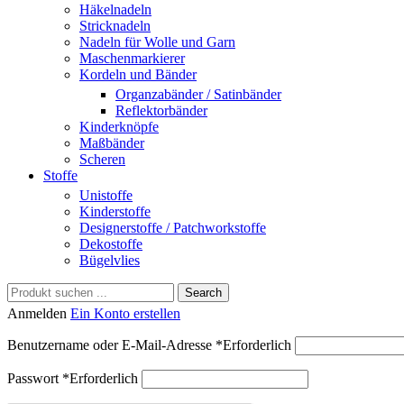
Häkelnadeln
Stricknadeln
Nadeln für Wolle und Garn
Maschenmarkierer
Kordeln und Bänder
Organzabänder / Satinbänder
Reflektorbänder
Kinderknöpfe
Maßbänder
Scheren
Stoffe
Unistoffe
Kinderstoffe
Designerstoffe / Patchworkstoffe
Dekostoffe
Bügelvlies
Search
Anmelden
Ein Konto erstellen
Benutzername oder E-Mail-Adresse
*
Erforderlich
Passwort
*
Erforderlich