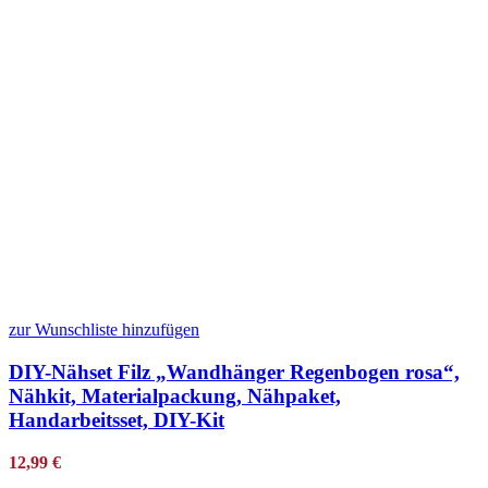
zur Wunschliste hinzufügen
DIY-Nähset Filz „Wandhänger Regenbogen rosa“,
Nähkit, Materialpackung, Nähpaket,
Handarbeitsset, DIY-Kit
12,99
€