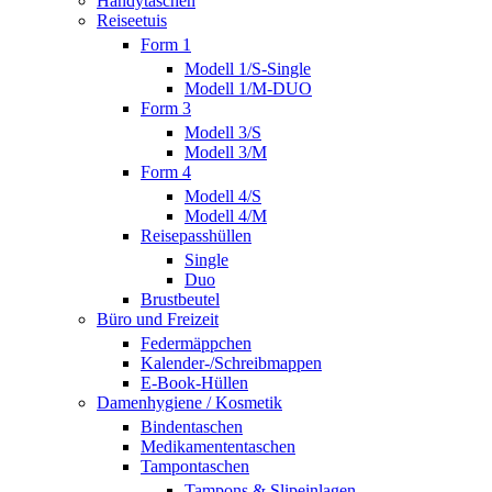
Handytaschen
Reiseetuis
Form 1
Modell 1/S-Single
Modell 1/M-DUO
Form 3
Modell 3/S
Modell 3/M
Form 4
Modell 4/S
Modell 4/M
Reisepasshüllen
Single
Duo
Brustbeutel
Büro und Freizeit
Federmäppchen
Kalender-/Schreibmappen
E-Book-Hüllen
Damenhygiene / Kosmetik
Bindentaschen
Medikamententaschen
Tampontaschen
Tampons & Slipeinlagen