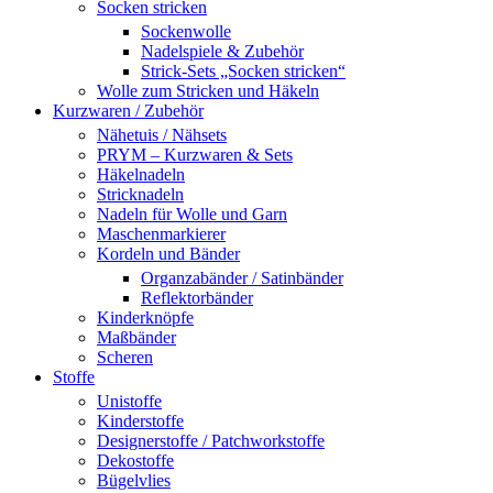
Socken stricken
Sockenwolle
Nadelspiele & Zubehör
Strick-Sets „Socken stricken“
Wolle zum Stricken und Häkeln
Kurzwaren / Zubehör
Nähetuis / Nähsets
PRYM – Kurzwaren & Sets
Häkelnadeln
Stricknadeln
Nadeln für Wolle und Garn
Maschenmarkierer
Kordeln und Bänder
Organzabänder / Satinbänder
Reflektorbänder
Kinderknöpfe
Maßbänder
Scheren
Stoffe
Unistoffe
Kinderstoffe
Designerstoffe / Patchworkstoffe
Dekostoffe
Bügelvlies