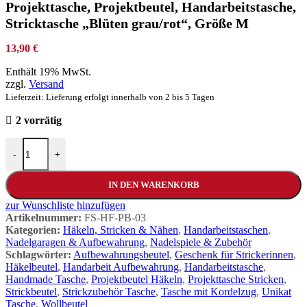
Projekttasche, Projektbeutel, Handarbeitstasche,
Stricktasche „Blüten grau/rot“, Größe M
13,90
€
Enthält 19% MwSt.
zzgl.
Versand
Lieferzeit: Lieferung erfolgt innerhalb von 2 bis 5 Tagen
2 vorrätig
-
+
IN DEN WARENKORB
zur Wunschliste hinzufügen
Artikelnummer:
FS-HF-PB-03
Kategorien:
Häkeln, Stricken & Nähen
,
Handarbeitstaschen
,
Nadelgaragen & Aufbewahrung
,
Nadelspiele & Zubehör
Schlagwörter:
Aufbewahrungsbeutel
,
Geschenk für Strickerinnen
,
Häkelbeutel
,
Handarbeit Aufbewahrung
,
Handarbeitstasche
,
Handmade Tasche
,
Projektbeutel Häkeln
,
Projekttasche Stricken
,
Strickbeutel
,
Strickzubehör Tasche
,
Tasche mit Kordelzug
,
Unikat
Tasche
,
Wollbeutel