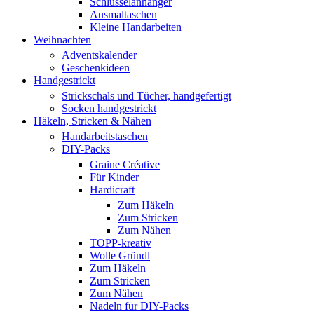
Schlüsselanhänger
Ausmaltaschen
Kleine Handarbeiten
Weihnachten
Adventskalender
Geschenkideen
Handgestrickt
Strickschals und Tücher, handgefertigt
Socken handgestrickt
Häkeln, Stricken & Nähen
Handarbeitstaschen
DIY-Packs
Graine Créative
Für Kinder
Hardicraft
Zum Häkeln
Zum Stricken
Zum Nähen
TOPP-kreativ
Wolle Gründl
Zum Häkeln
Zum Stricken
Zum Nähen
Nadeln für DIY-Packs