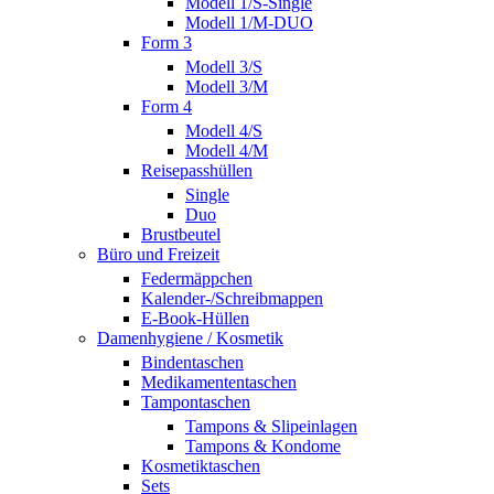
Modell 1/S-Single
Modell 1/M-DUO
Form 3
Modell 3/S
Modell 3/M
Form 4
Modell 4/S
Modell 4/M
Reisepasshüllen
Single
Duo
Brustbeutel
Büro und Freizeit
Federmäppchen
Kalender-/Schreibmappen
E-Book-Hüllen
Damenhygiene / Kosmetik
Bindentaschen
Medikamententaschen
Tampontaschen
Tampons & Slipeinlagen
Tampons & Kondome
Kosmetiktaschen
Sets