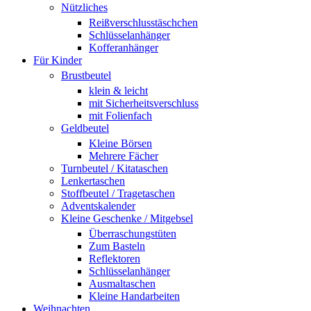
Nützliches
Reißverschlusstäschchen
Schlüsselanhänger
Kofferanhänger
Für Kinder
Brustbeutel
klein & leicht
mit Sicherheitsverschluss
mit Folienfach
Geldbeutel
Kleine Börsen
Mehrere Fächer
Turnbeutel / Kitataschen
Lenkertaschen
Stoffbeutel / Tragetaschen
Adventskalender
Kleine Geschenke / Mitgebsel
Überraschungstüten
Zum Basteln
Reflektoren
Schlüsselanhänger
Ausmaltaschen
Kleine Handarbeiten
Weihnachten