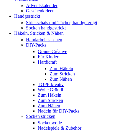
Adventskalender
Geschenkideen
Handgestrickt
Strickschals und Tücher, handgefertigt
Socken handgestrickt
Häkeln, Stricken & Nähen
Handarbeitstaschen
DIY-Packs
Graine Créative
Für Kinder
Hardicraft
Zum Häkeln
Zum Stricken
Zum Nähen
TOPP-kreativ
Wolle Gründl
Zum Häkeln
Zum Stricken
Zum Nähen
Nadeln für DIY-Packs
Socken stricken
Sockenwolle
Nadelspiele & Zubehör