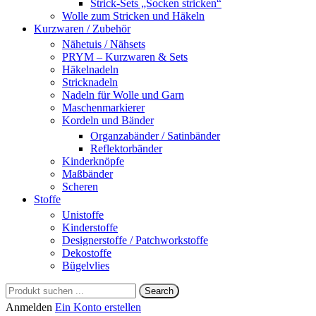
Strick-Sets „Socken stricken“
Wolle zum Stricken und Häkeln
Kurzwaren / Zubehör
Nähetuis / Nähsets
PRYM – Kurzwaren & Sets
Häkelnadeln
Stricknadeln
Nadeln für Wolle und Garn
Maschenmarkierer
Kordeln und Bänder
Organzabänder / Satinbänder
Reflektorbänder
Kinderknöpfe
Maßbänder
Scheren
Stoffe
Unistoffe
Kinderstoffe
Designerstoffe / Patchworkstoffe
Dekostoffe
Bügelvlies
Search
Anmelden
Ein Konto erstellen