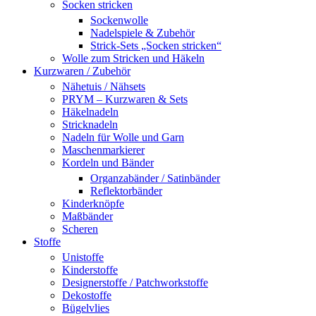
Socken stricken
Sockenwolle
Nadelspiele & Zubehör
Strick-Sets „Socken stricken“
Wolle zum Stricken und Häkeln
Kurzwaren / Zubehör
Nähetuis / Nähsets
PRYM – Kurzwaren & Sets
Häkelnadeln
Stricknadeln
Nadeln für Wolle und Garn
Maschenmarkierer
Kordeln und Bänder
Organzabänder / Satinbänder
Reflektorbänder
Kinderknöpfe
Maßbänder
Scheren
Stoffe
Unistoffe
Kinderstoffe
Designerstoffe / Patchworkstoffe
Dekostoffe
Bügelvlies