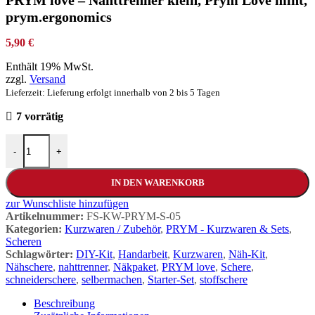
PRYM love – Nahttrenner klein, Prym Love mint,
prym.ergonomics
5,90
€
Enthält 19% MwSt.
zzgl.
Versand
Lieferzeit: Lieferung erfolgt innerhalb von 2 bis 5 Tagen
7 vorrätig
-
+
IN DEN WARENKORB
zur Wunschliste hinzufügen
Artikelnummer:
FS-KW-PRYM-S-05
Kategorien:
Kurzwaren / Zubehör
,
PRYM - Kurzwaren & Sets
,
Scheren
Schlagwörter:
DIY-Kit
,
Handarbeit
,
Kurzwaren
,
Näh-Kit
,
Nähschere
,
nahttrenner
,
Näkpaket
,
PRYM love
,
Schere
,
schneiderschere
,
selbermachen
,
Starter-Set
,
stoffschere
Beschreibung