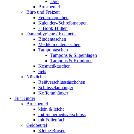
Duo
Brustbeutel
Büro und Freizeit
Federmäppchen
Kalender-/Schreibmappen
E-Book-Hüllen
Damenhygiene / Kosmetik
Bindentaschen
Medikamententaschen
Tampontaschen
Tampons & Slipeinlagen
Tampons & Kondome
Kosmetiktaschen
Sets
Nützliches
Reißverschlusstäschchen
Schlüsselanhänger
Kofferanhänger
Für Kinder
Brustbeutel
klein & leicht
mit Sicherheitsverschluss
mit Folienfach
Geldbeutel
Kleine Börsen