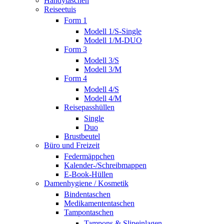
Handytaschen
Reiseetuis
Form 1
Modell 1/S-Single
Modell 1/M-DUO
Form 3
Modell 3/S
Modell 3/M
Form 4
Modell 4/S
Modell 4/M
Reisepasshüllen
Single
Duo
Brustbeutel
Büro und Freizeit
Federmäppchen
Kalender-/Schreibmappen
E-Book-Hüllen
Damenhygiene / Kosmetik
Bindentaschen
Medikamententaschen
Tampontaschen
Tampons & Slipeinlagen