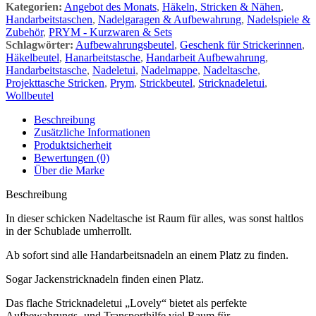
Kategorien:
Angebot des Monats
,
Häkeln, Stricken & Nähen
,
Handarbeitstaschen
,
Nadelgaragen & Aufbewahrung
,
Nadelspiele &
Zubehör
,
PRYM - Kurzwaren & Sets
Schlagwörter:
Aufbewahrungsbeutel
,
Geschenk für Strickerinnen
,
Häkelbeutel
,
Hanarbeitstasche
,
Handarbeit Aufbewahrung
,
Handarbeitstasche
,
Nadeletui
,
Nadelmappe
,
Nadeltasche
,
Projekttasche Stricken
,
Prym
,
Strickbeutel
,
Stricknadeletui
,
Wollbeutel
Beschreibung
Zusätzliche Informationen
Produktsicherheit
Bewertungen (0)
Über die Marke
Beschreibung
In dieser schicken Nadeltasche ist Raum für alles, was sonst haltlos
in der Schublade umherrollt.
Ab sofort sind alle Handarbeitsnadeln an einem Platz zu finden.
Sogar Jackenstricknadeln finden einen Platz.
Das flache Stricknadeletui „Lovely“ bietet als perfekte
Aufbewahrungs- und Transporthilfe viel Raum für