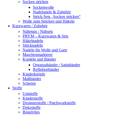
Socken stricken
Sockenwolle
Nadelspiele & Zubehör
Strick-Sets „Socken stricken“
Wolle zum Stricken und Häkeln
Kurzwaren / Zubehör
Nähetuis / Nähsets
PRYM – Kurzwaren & Sets
Häkelnadeln
Stricknadeln
Nadeln für Wolle und Garn
Maschenmarkierer
Kordeln und Bänder
Organzabänder / Satinbänder
Reflektorbänder
Kinderknöpfe
Maßbänder
Scheren
Stoffe
Unistoffe
Kinderstoffe
Designerstoffe / Patchworkstoffe
Dekostoffe
Bügelvlies