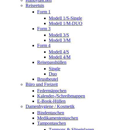
Handytaschen
Reiseetuis
Form 1
Modell 1/S-Single
Modell 1/M-DUO
Form 3
Modell 3/S
Modell 3/M
Form 4
Modell 4/S
Modell 4/M
Reisepasshüllen
Single
Duo
Brustbeutel
Büro und Freizeit
Federmäppchen
Kalender-/Schreibmappen
E-Book-Hüllen
Damenhygiene / Kosmetik
Bindentaschen
Medikamententaschen
Tampontaschen
Tampons & Slipeinlagen