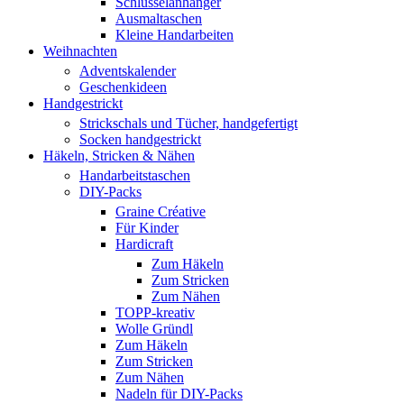
Schlüsselanhänger
Ausmaltaschen
Kleine Handarbeiten
Weihnachten
Adventskalender
Geschenkideen
Handgestrickt
Strickschals und Tücher, handgefertigt
Socken handgestrickt
Häkeln, Stricken & Nähen
Handarbeitstaschen
DIY-Packs
Graine Créative
Für Kinder
Hardicraft
Zum Häkeln
Zum Stricken
Zum Nähen
TOPP-kreativ
Wolle Gründl
Zum Häkeln
Zum Stricken
Zum Nähen
Nadeln für DIY-Packs