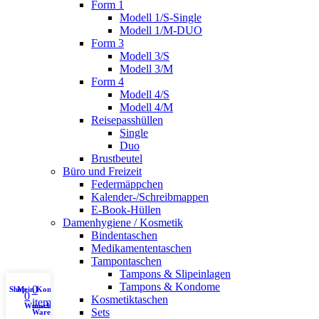
Form 1
Modell 1/S-Single
Modell 1/M-DUO
Form 3
Modell 3/S
Modell 3/M
Form 4
Modell 4/S
Modell 4/M
Reisepasshüllen
Single
Duo
Brustbeutel
Büro und Freizeit
Federmäppchen
Kalender-/Schreibmappen
E-Book-Hüllen
Damenhygiene / Kosmetik
Bindentaschen
Medikamententaschen
Tampontaschen
Tampons & Slipeinlagen
Tampons & Kondome
0
Shop
Mein Konto
0
Kosmetiktaschen
items
Wunschliste
Sets
Warenkorb