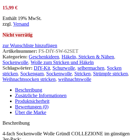
15,99
€
Enthält 19% MwSt.
zzgl.
Versand
Nicht vorrätig
zur Wunschliste hinzufügen
Artikelnummer:
FS-DIY-SW-62SET
Kategorien:
Geschenkideen
,
Häkeln, Stricken & Nähen
,
Sockenwolle
,
Wolle zum Stricken und Häkeln
Schlagwörter:
DIY-Kit
,
Schurwolle
,
selbermachen
,
Socken
stricken
,
Sockengarn
,
Sockenwolle
,
Stricken
,
Strümpfe stricken
,
Weihnachtssocken stricken
,
weihnachtswolle
Beschreibung
Zusätzliche Informationen
Produktsicherheit
Bewertungen (0)
Über die Marke
Beschreibung
4-fach Sockenwolle Wolle Gründl COLLEZIONE im günstigen
3er-Pack: