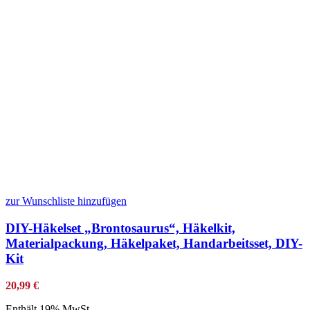
zur Wunschliste hinzufügen
DIY-Häkelset „Brontosaurus“, Häkelkit,
Materialpackung, Häkelpaket, Handarbeitsset, DIY-
Kit
20,99
€
Enthält 19% MwSt.