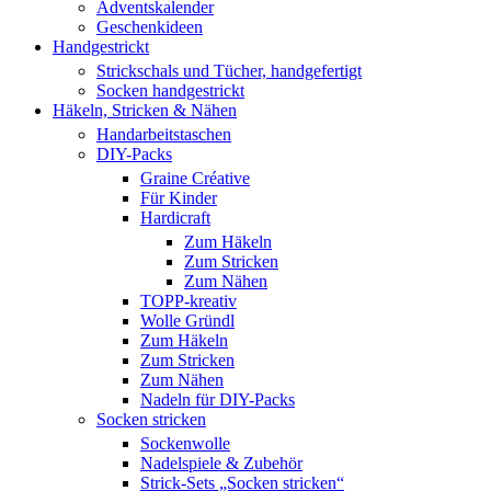
Adventskalender
Geschenkideen
Handgestrickt
Strickschals und Tücher, handgefertigt
Socken handgestrickt
Häkeln, Stricken & Nähen
Handarbeitstaschen
DIY-Packs
Graine Créative
Für Kinder
Hardicraft
Zum Häkeln
Zum Stricken
Zum Nähen
TOPP-kreativ
Wolle Gründl
Zum Häkeln
Zum Stricken
Zum Nähen
Nadeln für DIY-Packs
Socken stricken
Sockenwolle
Nadelspiele & Zubehör
Strick-Sets „Socken stricken“