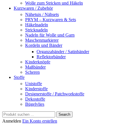
Wolle zum Stricken und Häkeln
Kurzwaren / Zubehör
Nähetuis / Nähsets
PRYM – Kurzwaren & Sets
Häkelnadeln
Stricknadeln
Nadeln für Wolle und Garn
Maschenmarkierer
Kordeln und Bänder
Organzabänder / Satinbänder
Reflektorbänder
Kinderknöpfe
Maßbänder
Scheren
Stoffe
Unistoffe
Kinderstoffe
Designerstoffe / Patchworkstoffe
Dekostoffe
Bügelvlies
Search
Anmelden
Ein Konto erstellen