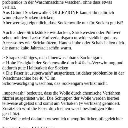
problemlos in der Waschmaschine waschen, ohne dass etwas
verfilzt.
Aus Gründl Sockenwolle COLLEZIONE kannst du natürlich
wunderbare Socken stricken.
Aber wer sagt eigentlich, dass Sockenwolle nur für Socken gut ist?
Auch andere Strickstücke wie Jacken, Strickwesten oder Pullover
sehen mit dem Lazise Farbverlaufsgarn unwiderstehlich gut aus.
Accessoires wie Strickmützen, Handschuhe oder Schals halten dich
die ganze kalte Jahreszeit schön warm.
> Strapazierfähiges, maschinenwaschbares Sockengarn
> Hohe Festigkeit der Sockenwolle durch 4 fach–Verzwirnung und
dadurch gute Haltbarkeit der Socken
> Die Faser ist „superwash“ ausgerüstet, ist daher problemlos in der
Waschmaschine bei 40 °C im
Schonwaschgang waschbar, das Sockengarn verfilzt nicht.
„superwash“ bedeutet, dass die Wolle durch chemische Verfahren
filzfrei ausgerüstet wird. Die Schuppen der Wolle werden hierbei
teilweise abgelöst und somit am Verhaken (= verfilzen) gehindert.
Zusätzlich wird die Faser durch einen waschbeständigen Film
geschützt.
Die Wolle wird dadurch wesentlich unempfindlicher, pflegeleichter.