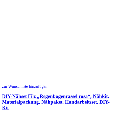
zur Wunschliste hinzufügen
DIY-Nähset Filz „Regenbogenrassel rosa“, Nähkit,
Materialpackung, Nähpaket, Handarbeitsset, DIY-
Kit