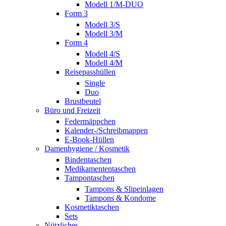
Modell 1/M-DUO
Form 3
Modell 3/S
Modell 3/M
Form 4
Modell 4/S
Modell 4/M
Reisepasshüllen
Single
Duo
Brustbeutel
Büro und Freizeit
Federmäppchen
Kalender-/Schreibmappen
E-Book-Hüllen
Damenhygiene / Kosmetik
Bindentaschen
Medikamententaschen
Tampontaschen
Tampons & Slipeinlagen
Tampons & Kondome
Kosmetiktaschen
Sets
Nützliches