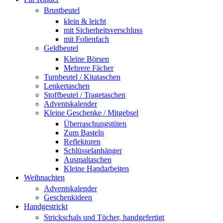
Brustbeutel
klein & leicht
mit Sicherheitsverschluss
mit Folienfach
Geldbeutel
Kleine Börsen
Mehrere Fächer
Turnbeutel / Kitataschen
Lenkertaschen
Stoffbeutel / Tragetaschen
Adventskalender
Kleine Geschenke / Mitgebsel
Überraschungstüten
Zum Basteln
Reflektoren
Schlüsselanhänger
Ausmaltaschen
Kleine Handarbeiten
Weihnachten
Adventskalender
Geschenkideen
Handgestrickt
Strickschals und Tücher, handgefertigt