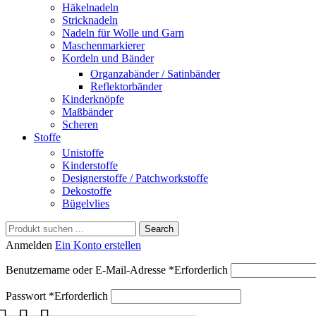
Häkelnadeln
Stricknadeln
Nadeln für Wolle und Garn
Maschenmarkierer
Kordeln und Bänder
Organzabänder / Satinbänder
Reflektorbänder
Kinderknöpfe
Maßbänder
Scheren
Stoffe
Unistoffe
Kinderstoffe
Designerstoffe / Patchworkstoffe
Dekostoffe
Bügelvlies
Search
Anmelden
Ein Konto erstellen
Benutzername oder E-Mail-Adresse
*
Erforderlich
Passwort
*
Erforderlich