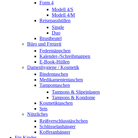
Form 4
Modell 4/S
Modell 4/M
Reisepasshüllen
Single
Duo
Brustbeutel
Büro und Freizeit
Federmäppchen
Kalender-/Schreibmappen
E-Book-Hüllen
Damenhygiene / Kosmetik
Bindentaschen
Medikamententaschen
Tampontaschen
Tampons & Slipeinlagen
Tampons & Kondome
Kosmetiktaschen
Sets
Nützliches
Reißverschlusstäschchen
Schlüsselanhänger
Kofferanhänger
Für Kinder